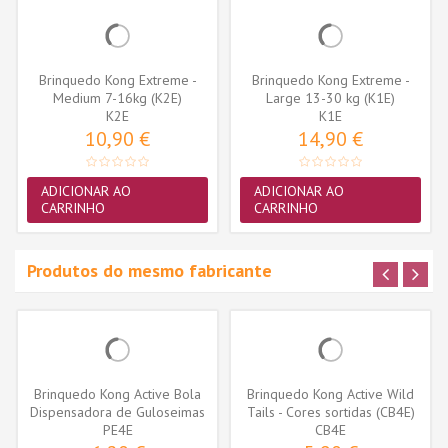
Brinquedo Kong Extreme -
Brinquedo Kong Extreme -
Medium 7-16kg (K2E)
Large 13-30 kg (K1E)
K2E
K1E
10,90 €
14,90 €
ADICIONAR AO
ADICIONAR AO
CARRINHO
CARRINHO
Produtos do mesmo fabricante
Brinquedo Kong Active Bola
Brinquedo Kong Active Wild
Dispensadora de Guloseimas
Tails - Cores sortidas (CB4E)
(PE4E)
PE4E
CB4E