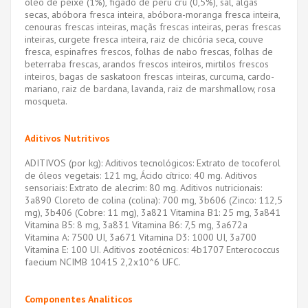
óleo de peixe (1%), fígado de peru cru (0,5%), sal, algas
secas, abóbora fresca inteira, abóbora-moranga fresca inteira,
cenouras frescas inteiras, maçãs frescas inteiras, peras frescas
inteiras, curgete fresca inteira, raiz de chicória seca, couve
fresca, espinafres frescos, folhas de nabo frescas, folhas de
beterraba frescas, arandos frescos inteiros, mirtilos frescos
inteiros, bagas de saskatoon frescas inteiras, curcuma, cardo-
mariano, raiz de bardana, lavanda, raiz de marshmallow, rosa
mosqueta.
Aditivos Nutritivos
ADITIVOS (por kg): Aditivos tecnológicos: Extrato de tocoferol
de óleos vegetais: 121 mg, Ácido cítrico: 40 mg. Aditivos
sensoriais: Extrato de alecrim: 80 mg. Aditivos nutricionais:
3a890 Cloreto de colina (colina): 700 mg, 3b606 (Zinco: 112,5
mg), 3b406 (Cobre: ​​​​11 mg), 3a821 Vitamina B1: 25 mg, 3a841
Vitamina B5: 8 mg, 3a831 Vitamina B6: 7,5 mg, 3a672a
Vitamina A: 7500 UI, 3a671 Vitamina D3: 1000 UI, 3a700
Vitamina E: 100 UI. Aditivos zootécnicos: 4b1707 Enterococcus
faecium NCIMB 10415 2,2x10^6 UFC.
Componentes Analiticos