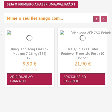
SEJA O PRIMEIRO A FAZER UMA AVALIAÇÃO !
Mime o seu fiel amigo com…
Brinquedo Kong Classic -
Trela/Coleira Hunter
Medium 7-16 kg (T2E)
Retriever Freestyle Rosa (10
T2E
H61531
mm x...
9,90 €
21,90 €
ADICIONAR AO
ADICIONAR AO
CARRINHO
CARRINHO