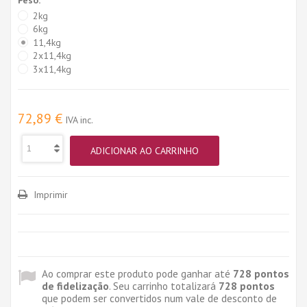
2kg
6kg
11,4kg
2x11,4kg
3x11,4kg
72,89 €
IVA inc.
ADICIONAR AO CARRINHO
Imprimir
Ao comprar este produto pode ganhar até
728
pontos
de fidelização
. Seu carrinho totalizará
728
pontos
que podem ser convertidos num vale de desconto de