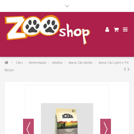
.
Cães
Alimentação
Adultos
Acana Cão Adulto
Acana Cão Light e Fit
Recipe