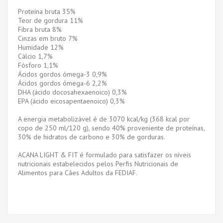
Proteína bruta 35%
Teor de gordura 11%
Fibra bruta 8%
Cinzas em bruto 7%
Humidade 12%
Cálcio 1,7%
Fósforo 1,1%
Ácidos gordos ómega-3 0,9%
Ácidos gordos ómega-6 2,2%
DHA (ácido docosahexaenoico) 0,3%
EPA (ácido eicosapentaenoico) 0,3%
A energia metabolizável é de 3070 kcal/kg (368 kcal por
copo de 250 ml/120 g), sendo 40% proveniente de proteínas,
30% de hidratos de carbono e 30% de gorduras.
ACANA LIGHT & FIT é formulado para satisfazer os níveis
nutricionais estabelecidos pelos Perfis Nutricionais de
Alimentos para Cães Adultos da FEDIAF.