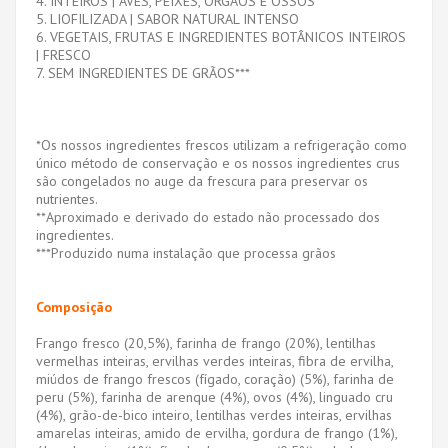
4. INTEIROS | AVES, PEIXES, ÓRGÃOS E OSSOS
5. LIOFILIZADA | SABOR NATURAL INTENSO
6. VEGETAIS, FRUTAS E INGREDIENTES BOTÂNICOS INTEIROS
| FRESCO
7. SEM INGREDIENTES DE GRÃOS***
*Os nossos ingredientes frescos utilizam a refrigeração como
único método de conservação e os nossos ingredientes crus
são congelados no auge da frescura para preservar os
nutrientes.
**Aproximado e derivado do estado não processado dos
ingredientes.
***Produzido numa instalação que processa grãos
Composição
Frango fresco (20,5%), farinha de frango (20%), lentilhas
vermelhas inteiras, ervilhas verdes inteiras, fibra de ervilha,
miúdos de frango frescos (fígado, coração) (5%), farinha de
peru (5%), farinha de arenque (4%), ovos (4%), linguado cru
(4%), grão-de-bico inteiro, lentilhas verdes inteiras, ervilhas
amarelas inteiras, amido de ervilha, gordura de frango (1%),