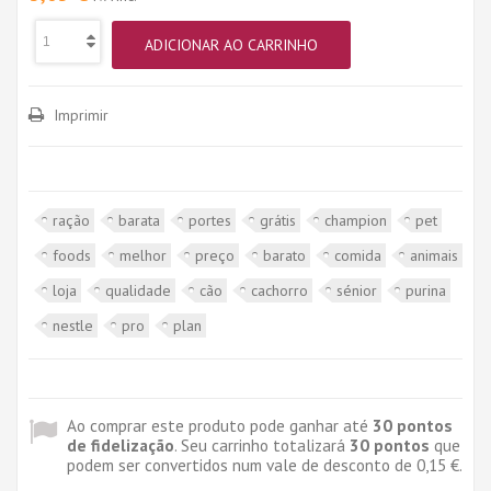
ADICIONAR AO CARRINHO
Imprimir
ração
barata
portes
grátis
champion
pet
foods
melhor
preço
barato
comida
animais
loja
qualidade
cão
cachorro
sénior
purina
nestle
pro
plan
Ao comprar este produto pode ganhar até
30
pontos
de fidelização
. Seu carrinho totalizará
30
pontos
que
podem ser convertidos num vale de desconto de
0,15 €
.