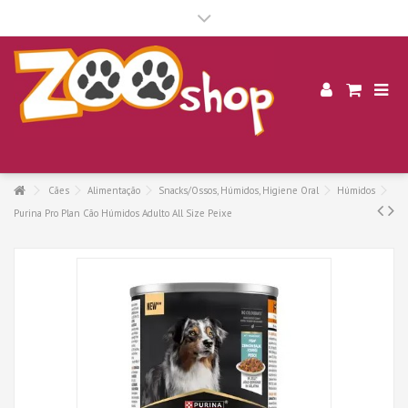
.
Cães
Alimentação
Snacks/Ossos, Húmidos, Higiene Oral
Húmidos
Purina Pro Plan Cão Húmidos Adulto All Size Peixe