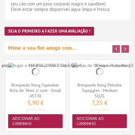
seu cão com um peso corporal magro e saudável.
Deve estar sempre disponível água limpa e fresca.
SEJA O PRIMEIRO A FAZER UMA AVALIAÇÃO !
Mime o seu fiel amigo com…
Brinquedo Kong Squeakair
Brinquedo Kong Peluche
Bola de Ténis c/ som - Small
Squiggles - Medium
AST3E
-...
Personagem...
SQ2E
5,90 €
7,25 €
ADICIONAR AO
ADICIONAR AO
CARRINHO
CARRINHO