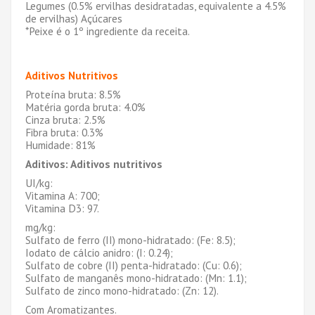
Legumes (0.5% ervilhas desidratadas, equivalente a 4.5%
de ervilhas) Açúcares
*Peixe é o 1º ingrediente da receita.
Aditivos Nutritivos
Proteína bruta: 8.5%
Matéria gorda bruta: 4.0%
Cinza bruta: 2.5%
Fibra bruta: 0.3%
Humidade: 81%
Aditivos: Aditivos nutritivos
UI/kg:
Vitamina A: 700;
Vitamina D3: 97.
mg/kg:
Sulfato de ferro (II) mono-hidratado: (Fe: 8.5);
Iodato de cálcio anidro: (I: 0.24);
Sulfato de cobre (II) penta-hidratado: (Cu: 0.6);
Sulfato de manganês mono-hidratado: (Mn: 1.1);
Sulfato de zinco mono-hidratado: (Zn: 12).
Com Aromatizantes.