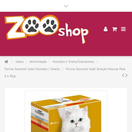
.
Gatos
Alimentação
Humidos e Snaks/Goluseimas
Purina Gourmet Gato Húmidos / Snacks
Purina Gourmet Gold Seleção Mousse Pack
8 x 85gr.