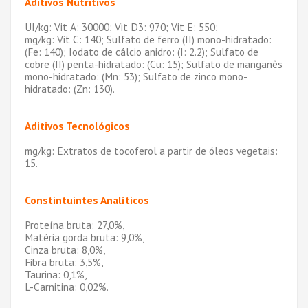
Aditivos Nutritivos
UI/kg: Vit A: 30000; Vit D3: 970; Vit E: 550;
mg/kg: Vit C: 140; Sulfato de ferro (II) mono-hidratado:
(Fe: 140); Iodato de cálcio anidro: (I: 2.2); Sulfato de
cobre (II) penta-hidratado: (Cu: 15); Sulfato de manganês
mono-hidratado: (Mn: 53); Sulfato de zinco mono-
hidratado: (Zn: 130).
Aditivos Tecnológicos
mg/kg: Extratos de tocoferol a partir de óleos vegetais:
15.
Constintuintes Analíticos
Proteína bruta: 27,0%,
Matéria gorda bruta: 9,0%,
Cinza bruta: 8,0%,
Fibra bruta: 3,5%,
Taurina: 0,1%,
L-Carnitina: 0,02%.