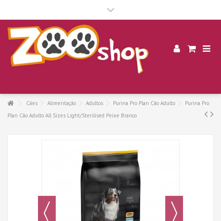
.
Cães
Alimentação
Adultos
Purina Pro Plan Cão Adulto
Purina Pro
Plan Cão Adulto All Sizes Light/Sterilised Peixe Branco