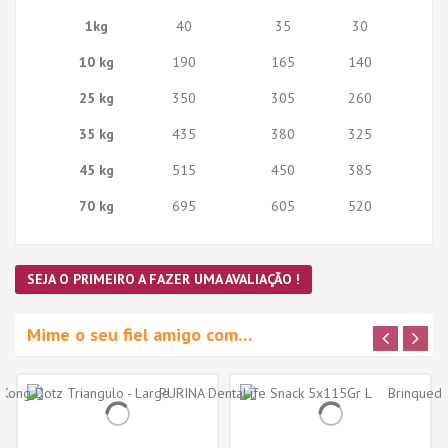
1kg
40
35
30
10 kg
190
165
140
25 kg
350
305
260
35 kg
435
380
325
45 kg
515
450
385
70 kg
695
605
520
SEJA O PRIMEIRO A FAZER UMA AVALIAÇÃO !
Mime o seu fiel amigo com…