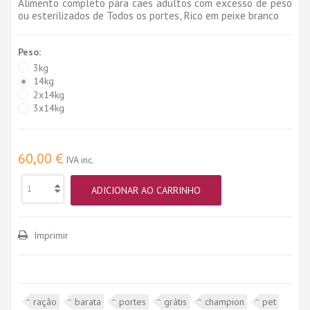
Alimento completo para cães adultos com excesso de peso
ou esterilizados de Todos os portes, Rico em peixe branco
Peso:
3kg
14kg
2x14kg
3x14kg
60,00 €
IVA inc.
ADICIONAR AO CARRINHO
Imprimir
ração
barata
portes
grátis
champion
pet