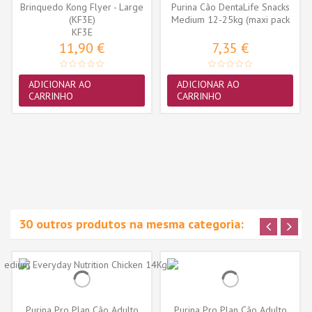
Brinquedo Kong Flyer - Large
Purina Cão DentaLife Snacks
(KF3E)
Medium 12-25kg (maxi pack
KF3E
15...
11,90 €
7,35 €
ADICIONAR AO
ADICIONAR AO
CARRINHO
CARRINHO
30 outros produtos na mesma categoria:
Purina Pro Plan Cão Adulto
Purina Pro Plan Cão Adulto