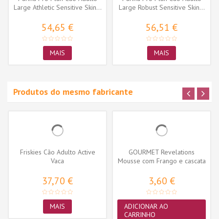
Large Athletic Sensitive Skin...
Large Robust Sensitive Skin...
54,65 €
56,51 €
MAIS
MAIS
Produtos do mesmo fabricante
Friskies Cão Adulto Active
GOURMET Revelations
Vaca
Mousse com Frango e cascata
de molho...
37,70 €
3,60 €
MAIS
ADICIONAR AO
CARRINHO