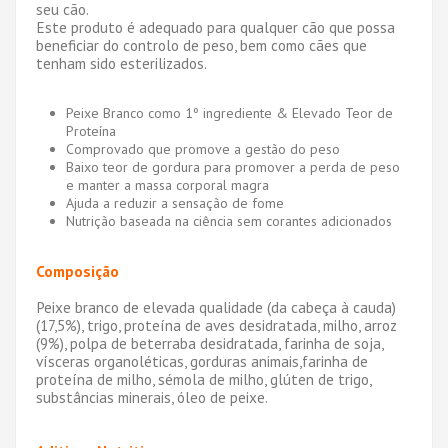
seu cão.
Este produto é adequado para qualquer cão que possa
beneficiar do controlo de peso, bem como cães que
tenham sido esterilizados.
Peixe Branco como 1º ingrediente & Elevado Teor de
Proteína
Comprovado que promove a gestão do peso
Baixo teor de gordura para promover a perda de peso
e manter a massa corporal magra
Ajuda a reduzir a sensação de fome
Nutrição baseada na ciência sem corantes adicionados
Composição
Peixe branco de elevada qualidade (da cabeça à cauda)
(17,5%), trigo, proteína de aves desidratada, milho, arroz
(9%), polpa de beterraba desidratada, farinha de soja,
vísceras organoléticas, gorduras animais,farinha de
proteína de milho, sémola de milho, glúten de trigo,
substâncias minerais, óleo de peixe.