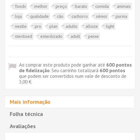
foods
melhor
preço
barato
comida
animais
loja
qualidade
cão
cachorro
sénior
purina
nestle
pro
plan
adulto
allsize
light
sterilised
esterilizado
adult
peixe
Ao comprar este produto pode ganhar até
600
pontos
de fidelização
. Seu carrinho totalizará
600
pontos
que podem ser convertidos num vale de desconto de
3,00 €
.
Mais informação
Folha técnica
Avaliações