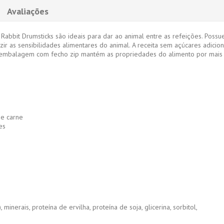
Avaliações
 Rabbit Drumsticks são ideais para dar ao animal entre as refeições. Poss
ir as sensibilidades alimentares do animal. A receita sem açúcares adicio
A embalagem com fecho zip mantém as propriedades do alimento por mais t
e carne
es
minerais, proteína de ervilha, proteína de soja, glicerina, sorbitol,