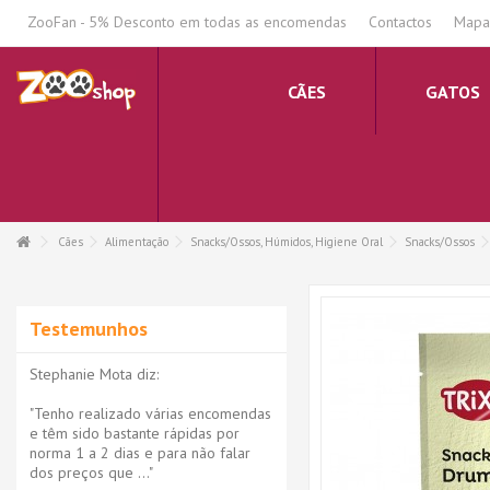
.
ZooFan - 5% Desconto em todas as encomendas
Contactos
Mapa 
CÃES
GATOS
Cães
Alimentação
Snacks/Ossos, Húmidos, Higiene Oral
Snacks/Ossos
Testemunhos
Stephanie Mota diz:
"Tenho realizado várias encomendas
e têm sido bastante rápidas por
norma 1 a 2 dias e para não falar
dos preços que ..."