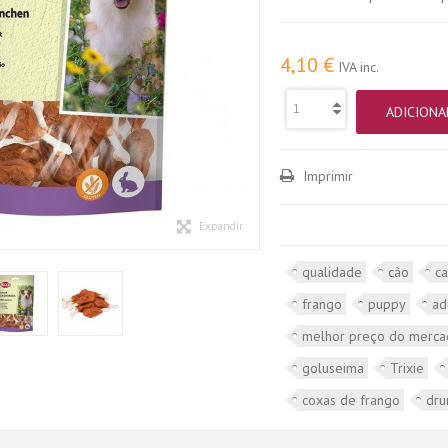
4,10 €
IVA inc.
ADICIONA
Imprimir
Expandir
qualidade
cão
c
frango
puppy
ad
melhor preço do merc
goluseima
Trixie
coxas de frango
dru