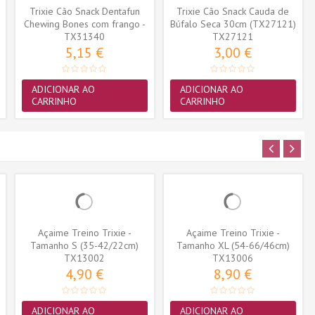
Trixie Cão Snack Dentafun
Trixie Cão Snack Cauda de
Chewing Bones com frango -
Búfalo Seca 30cm (TX27121)
TX31340
8...
TX27121
5,15 €
3,00 €
ADICIONAR AO
ADICIONAR AO
CARRINHO
CARRINHO
Açaime Treino Trixie -
Açaime Treino Trixie -
Tamanho S (35-42/22cm)
Tamanho XL (54-66/46cm)
(TX13002)
TX13002
(TX13006)
TX13006
4,90 €
8,90 €
ADICIONAR AO
ADICIONAR AO