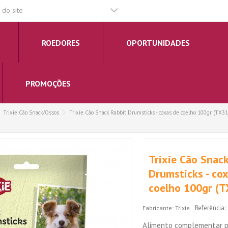
do site
ROEDORES
OPORTUNIDADES
PROMOÇÕES
Trixie Cão Snack/Ossos
Trixie Cão Snack Rabbit Drumsticks - coxas de coelho 100gr (TX3
Trixie Cão Snac
Drumsticks - co
coelho 100gr (
Referência:
Fabricante:
Trixie
Alimento complementar p