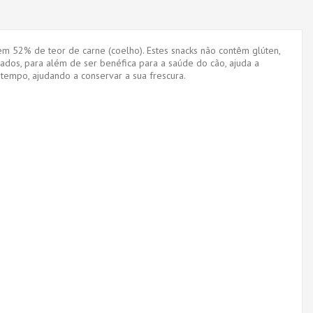
uem 52% de teor de carne (coelho). Estes snacks não contêm glúten,
nados, para além de ser benéfica para a saúde do cão, ajuda a
empo, ajudando a conservar a sua frescura.