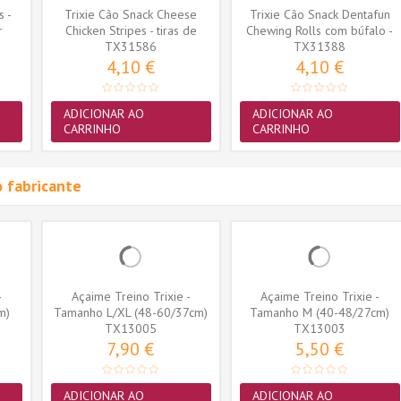
s -
Trixie Cão Snack Cheese
Trixie Cão Snack Dentafun
r
Chicken Stripes - tiras de
Chewing Rolls com búfalo -
TX31586
frango...
TX31388
5...
4,10 €
4,10 €
ADICIONAR AO
ADICIONAR AO
CARRINHO
CARRINHO
 fabricante
-
Açaime Treino Trixie -
Açaime Treino Trixie -
m)
Tamanho L/XL (48-60/37cm)
Tamanho M (40-48/27cm)
(TX13005)
TX13005
(TX13003)
TX13003
7,90 €
5,50 €
ADICIONAR AO
ADICIONAR AO