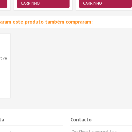
CARRINHO
CARRINHO
raram este produto também compraram:
tive
ta
Contacto
ZooShop Unipessoal, Lda