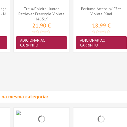
Raça
Trela/Coleira Hunter
Perfume Artero p/ Cães
 - M
Retriever Freestyle Violeta
Violeta 90ml
(10 mm x...
H46519
21,90 €
18,99 €
ADICIONAR AO
ADICIONAR AO
CARRINHO
CARRINHO
 na mesma categoria: