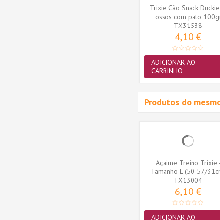
 Osso
Trixie Cão Snack Rolo de
Trixie Cão Snack Duckie
gr) 75gr
Pele de Coelho com pêlo
ossos com pato 100g
TX27157
85gr...
(TX31538)
TX31538
5,20 €
4,10 €
ADICIONAR AO
ADICIONAR AO
CARRINHO
CARRINHO
Produtos do mesmo
quaToy
Brinquedo Trixie AquaToy
Açaime Treino Trixie 
 em
Bola em Borracha
Tamanho L (50-57/31c
Termoplástica...
TX33446
(TX13004)
TX13004
3,36 €
6,10 €
ADICIONAR AO
ADICIONAR AO