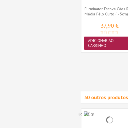
Furminator Escova Cães 
Média Pêlo Curto ( - 5cm)
37,90 €
ADICIONAR AO
teSeas
Pet+ Toalhitas de Limpeza
CARRINHO
L15E)
Abacate p/ Cão e Gato 40
uni.
2,90 €
ADICIONAR AO
CARRINHO
30 outros produtos
Novidade