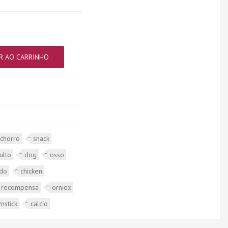
R AO CARRINHO
achorro
snack
ulto
dog
osso
ado
chicken
recompensa
orniex
mstick
calcio