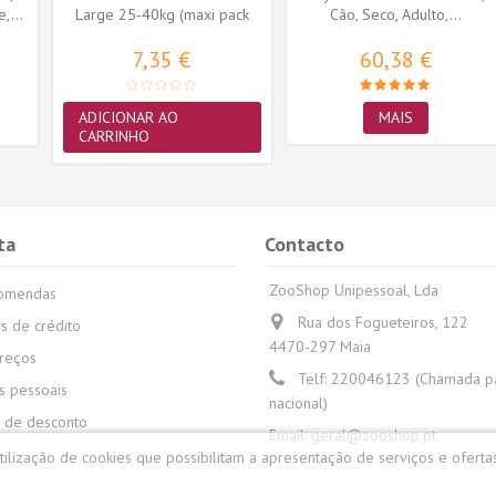
,...
Large 25-40kg (maxi pack
Cão, Seco, Adulto,...
12...
7,35 €
60,38 €
ADICIONAR AO
MAIS
CARRINHO
ta
Contacto
ZooShop Unipessoal, Lda
comendas
Rua dos Fogueteiros, 122
s de crédito
4470-297 Maia
reços
Telf:
220046123 (Chamada par
 pessoais
nacional)
 de desconto
Email:
geral@zooshop.pt
utilização de cookies que possibilitam a apresentação de serviços e oferta