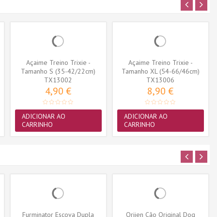
Açaime Treino Trixie -
Açaime Treino Trixie -
Tamanho S (35-42/22cm)
Tamanho XL (54-66/46cm)
(TX13002)
TX13002
(TX13006)
TX13006
4,90 €
8,90 €
ADICIONAR AO
ADICIONAR AO
CARRINHO
CARRINHO
Furminator Escova Dupla
Orijen Cão Original Dog