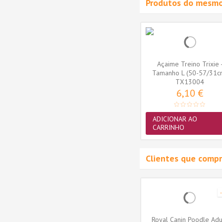
Produtos do mesmo
quaToy
Brinquedo Trixie AquaToy
Açaime Treino Trixie 
 em
Bola em Borracha
Tamanho L (50-57/31c
Termoplástica...
TX33446
(TX13004)
TX13004
3,36 €
6,10 €
ADICIONAR AO
ADICIONAR AO
CARRINHO
CARRINHO
Clientes que comp
erilised,
Advance VET Gato Urinary
Royal Canin Poodle Adul