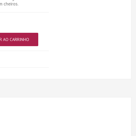
m cheiros.
R AO CARRINHO