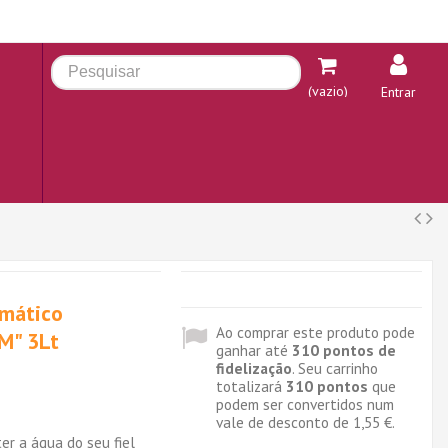
(vazio)
Entrar
mático
Ao comprar este produto pode
M" 3Lt
ganhar até
310
pontos de
fidelização
. Seu carrinho
totalizará
310
pontos
que
podem ser convertidos num
vale de desconto de
1,55 €
.
er a água do seu fiel