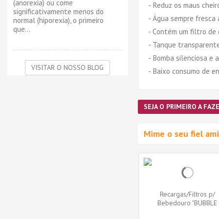
(anorexia) ou come
- Reduz os maus cheir
significativamente menos do
- Água sempre fresca 
normal (hiporexia), o primeiro
que...
- Contém um filtro de 
- Tanque transparente
- Bomba silenciosa e a
VISITAR O NOSSO BLOG
- Baixo consumo de en
SEJA O PRIMEIRO A FAZE
Mime o seu fiel a
Recargas/Filtros p/
Bebedouro "BUBBLE
STREAM"