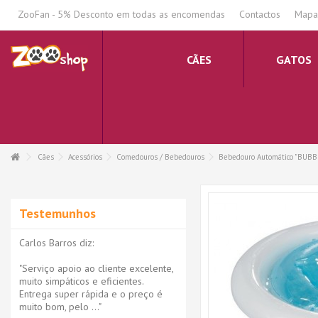
.
ZooFan - 5% Desconto em todas as encomendas
Contactos
Mapa 
CÃES
GATOS
Cães
Acessórios
Comedouros / Bebedouros
Bebedouro Automático "BUBB
Testemunhos
Carlos Barros diz:
"Serviço apoio ao cliente excelente,
muito simpáticos e eficientes.
Entrega super rápida e o preço é
muito bom, pelo ..."