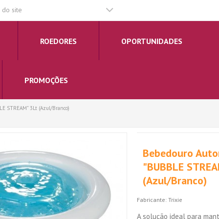
do site
ROEDORES
OPORTUNIDADES
PROMOÇÕES
LE STREAM" 3Lt (Azul/Branco)
Bebedouro Auto
"BUBBLE STREA
(Azul/Branco)
Fabricante:
Trixie
A solução ideal para mant