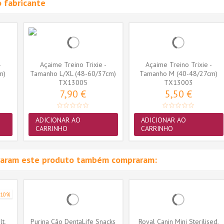
 fabricante
-
Açaime Treino Trixie -
Açaime Treino Trixie -
m)
Tamanho L/XL (48-60/37cm)
Tamanho M (40-48/27cm)
(TX13005)
TX13005
(TX13003)
TX13003
7,90 €
5,50 €
ADICIONAR AO
ADICIONAR AO
CARRINHO
CARRINHO
raram este produto também compraram:
-10%
t,
Purina Cão DentaLife Snacks
Royal Canin Mini Sterilised,