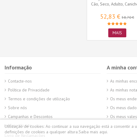
o,...
Sterilized Low Calories
Cão, Seco, Adulto, Caniche
62,24 €
52,83 €
58,70 €
MAIS
MAIS
Informação
A minha con
Contacte-nos
As minhas en
Política de Privacidade
As minhas nota
Termos e condições de utilização
Os meus ende
Sobre nós
Os meus dados
Campanhas e Descontos
Os meus vales
Mapa do site
Utilização de cookies:
Ao continuar a sua navegação está a consentir a 
definições de cookies a qualquer altura.
Saiba mais aqui.
Livro de Reclamações