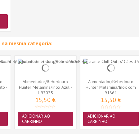
 na mesma categoria:
ro
Alimentador/Bebedouro
Alimentador/Bebedouro
to -
Hunter Melamina/Inox Azul -
Hunter Melamina/Inox com
L (700ml)
H92025
Borboletas...
91861
15,50 €
15,50 €
ADICIONAR AO
ADICIONAR AO
CARRINHO
CARRINHO