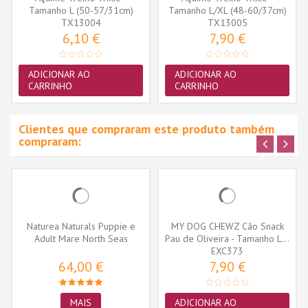
Tamanho L (50-57/31cm)
Tamanho L/XL (48-60/37cm)
(TX13004)
TX13004
(TX13005)
TX13005
6,10 €
7,90 €
ADICIONAR AO
ADICIONAR AO
CARRINHO
CARRINHO
Clientes que compraram este produto também
compraram:
Naturea Naturals Puppie e
MY DOG CHEWZ Cão Snack
Adult Mare North Seas
Pau de Oliveira - Tamanho L...
Salmon
EXC373
64,00 €
7,90 €
MAIS
ADICIONAR AO