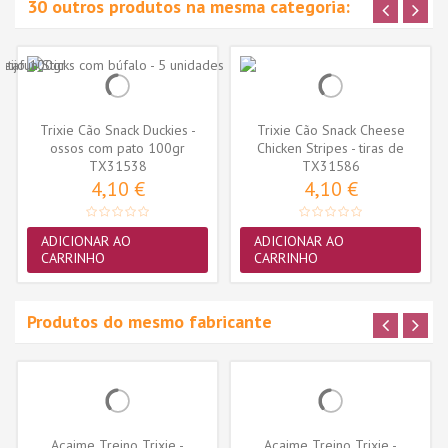
30 outros produtos na mesma categoria:
Trixie Cão Snack Duckies -
Trixie Cão Snack Cheese
ossos com pato 100gr
Chicken Stripes - tiras de
(TX31538)
TX31538
TX31586
frango...
4,10 €
4,10 €
ADICIONAR AO
ADICIONAR AO
CARRINHO
CARRINHO
Produtos do mesmo fabricante
Açaime Treino Trixie -
Açaime Treino Trixie -