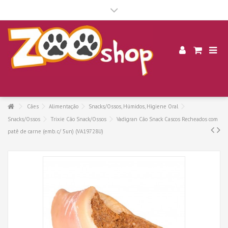
.
Cães
Alimentação
Snacks/Ossos, Húmidos, Higiene Oral
Snacks/Ossos
Trixie Cão Snack/Ossos
Vadigran Cão Snack Cascos Recheados com
patê de carne (emb. c/ 5un) (VA19728U)