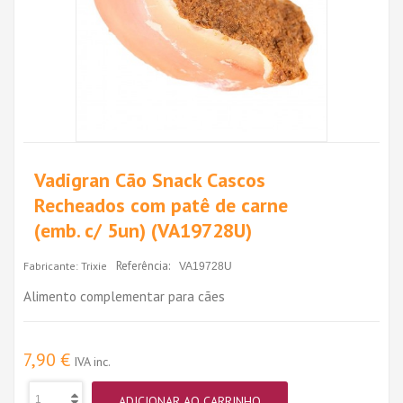
Vadigran Cão Snack Cascos
Recheados com patê de carne
(emb. c/ 5un) (VA19728U)
Referência:
Fabricante:
Trixie
VA19728U
Alimento complementar para cães
7,90 €
IVA inc.
ADICIONAR AO CARRINHO