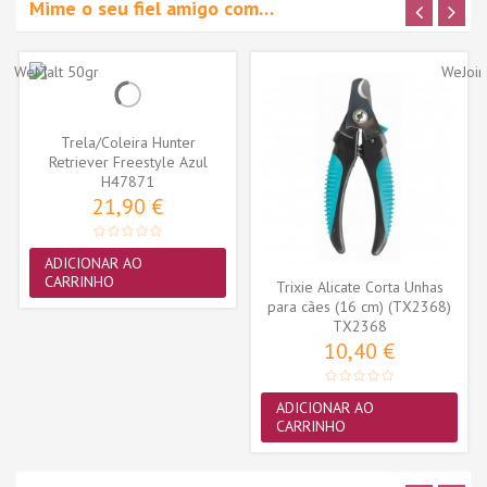
Mime o seu fiel amigo com…
Trela/Coleira Hunter
Retriever Freestyle Azul
Petroleo...
H47871
21,90 €
ADICIONAR AO
CARRINHO
Trixie Alicate Corta Unhas
para cães (16 cm) (TX2368)
TX2368
10,40 €
ADICIONAR AO
CARRINHO