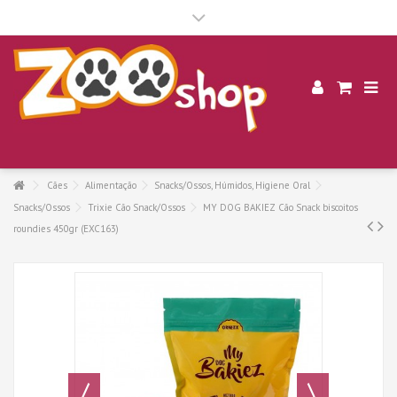
.
Cães
Alimentação
Snacks/Ossos, Húmidos, Higiene Oral
Snacks/Ossos
Trixie Cão Snack/Ossos
MY DOG BAKIEZ Cão Snack biscoitos
roundies 450gr (EXC163)