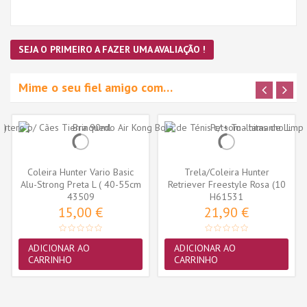
SEJA O PRIMEIRO A FAZER UMA AVALIAÇÃO !
Mime o seu fiel amigo com…
Coleira Hunter Vario Basic
Trela/Coleira Hunter
Alu-Strong Preta L ( 40-55cm
Retriever Freestyle Rosa (10
43509
)
H61531
mm x...
15,00 €
21,90 €
ADICIONAR AO
ADICIONAR AO
CARRINHO
CARRINHO