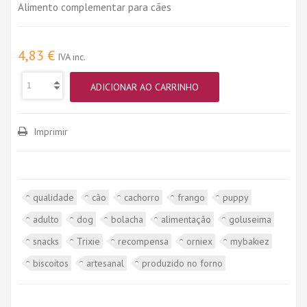
Alimento complementar para cães
4,83 €
IVA inc.
ADICIONAR AO CARRINHO
Imprimir
qualidade
cão
cachorro
frango
puppy
adulto
dog
bolacha
alimentação
goluseima
snacks
Trixie
recompensa
orniex
mybakiez
biscoitos
artesanal
produzido no forno