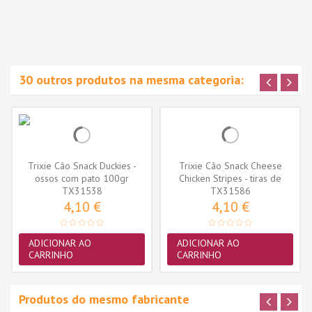
30 outros produtos na mesma categoria:
Trixie Cão Snack Duckies -
Trixie Cão Snack Cheese
ossos com pato 100gr
Chicken Stripes - tiras de
(TX31538)
TX31538
TX31586
frango...
4,10 €
4,10 €
ADICIONAR AO
ADICIONAR AO
CARRINHO
CARRINHO
Produtos do mesmo fabricante