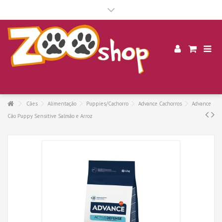
.
Cães
Alimentação
Puppies/Cachorro
Advance Cachorros
Advance
Cão Puppy Sensitive Salmão e Arroz