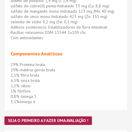
iodeto de potássio 1,9 mg (I: 1,4 mg)
sulfato de cobre(II) penta-hidratado 33 mg (Cu: 8,8 mg)
sulfato de manganês mono-hidratado 123 mg (Mn: 40 mg)
sulfato de zinco mono-hidratado 425 mg (Zn: 155 mg)
selenito de sódio 0,2 mg (Se: 0,1 mg)
Aditivos zootécnicos: Estabilizadores da flora intestinal:
Bacillus velezensis DSM 15544 1x109 cfu.
Com antioxidantes.
Componentes Analíticos
29% Proteína bruta
19% matéria gorda bruta
2,1% fibra bruta
6,5% cinza bruta
1,2% cálcio
1% fósforo
0,8% ómega 3
3,1%ómega 6
SEJA O PRIMEIRO A FAZER UMA AVALIAÇÃO !