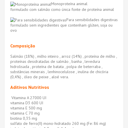
Monoproteína animal
formulado com salmão como única fonte de proteína animal
Para sensibilidades digestivas
formulado sem ingredientes que contenham glúten, soja ou
ovo
Composição
Salmão (18%) , milho inteiro , arroz (14%) , proteína de milho ,
proteínas desidratadas de salmão , banha , levedura
hidrolisada , proteína de batata , polpa de beterraba ,
substâncias minerais , lenhinocelulose , inulina de chicória
(0,4%) , óleo de peixe , aloé vera.
Aditivos Nutritivos
Vitamina A 27000 UI
vitamina D3 600 UI
vitamina E 500 mg
vitamina C 70 mg
biotina 0,35 mg
sulfato de ferro(II) mono-hidratado 260 mg (Fe: 86 mg)