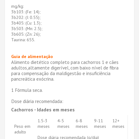
mg/kg:
3b103: (Fe: 14);
3b202: (I: 0.55);
3b405: (Cu: 1.3);
3b503: (Mn: 2.5);
3b605: (Zn: 26);
Taurina: 655.
Guia de alimentação
Alimento dietético completo para cachorros 1 e cães
adultos,altamente digerível, com baixo nível de fibra
para compensação da maldigestão e insuficiência
pancreática exócrina.
1 Fórmula seca.
Dose diária recomendada:
Cachorros - Idades em meses
1.5-3
4-5
6-8
9-11
12+
Peso em
meses
meses
meses
meses
meses
adulto
Dose diária recomendada (g/dia)