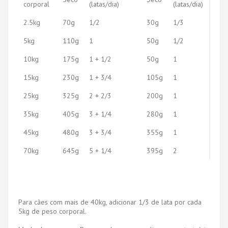
corporal
(latas/dia)
(latas/dia)
2.5kg
70g
1/2
30g
1/3
5kg
110g
1
50g
1/2
10kg
175g
1 + 1/2
50g
1
15kg
230g
1 + 3/4
105g
1
25kg
325g
2 + 2/3
200g
1
35kg
405g
3 + 1/4
280g
1
45kg
480g
3 + 3/4
355g
1
70kg
645g
5 + 1/4
395g
2
Para cães com mais de 40kg, adicionar 1/3 de lata por cada
5kg de peso corporal.