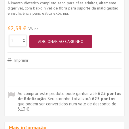
Alimento dietético completo seco para cães adultos, altamente
digerível, com baixo nível de fibra para suporte da maldigestão
e insuficiência pancreática exócrina.
62,58 €
IVA inc.
ADICIONAR AO CARRINHO
Imprimir
Ao comprar este produto pode ganhar até
625
pontos
de fidelização
. Seu carrinho totalizará
625
pontos
que podem ser convertidos num vale de desconto de
3,13 €
.
Mais informação