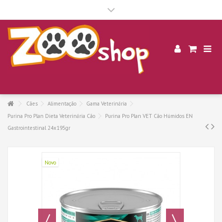
.
Cães
Alimentação
Gama Veterinária
Purina Pro Plan Dieta Veterinária Cão
Purina Pro Plan VET Cão Húmidos EN
Gastrointestinal 24x195gr
Novo