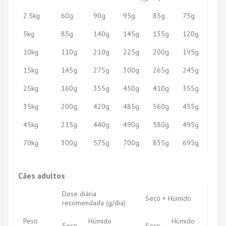
2.5kg
60g
90g
95g
85g
75g
5kg
85g
140g
145g
135g
120g
10kg
110g
210g
225g
200g
195g
15kg
145g
275g
300g
265g
245g
25kg
160g
355g
450g
410g
355g
35kg
200g
420g
485g
560g
455g
45kg
215g
440g
490g
580g
495g
70kg
300g
575g
700g
835g
695g
Cães adultos
Dose diária
Seco + Húmido
recomendada (g/dia)
Peso
Húmido
Húmido
Seco
Seco