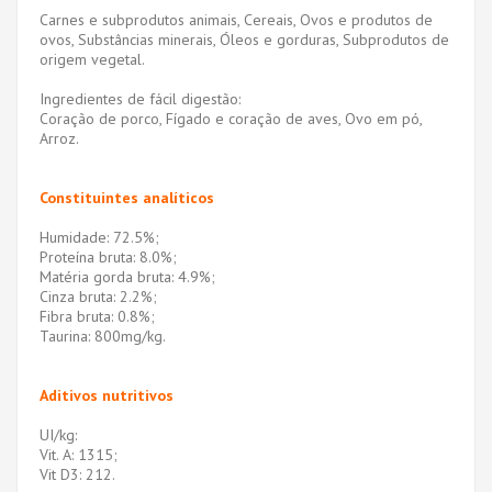
Carnes e subprodutos animais, Cereais, Ovos e produtos de
ovos, Substâncias minerais, Óleos e gorduras, Subprodutos de
origem vegetal.
Ingredientes de fácil digestão:
Coração de porco, Fígado e coração de aves, Ovo em pó,
Arroz.
Constituintes analíticos
Humidade: 72.5%;
Proteína bruta: 8.0%;
Matéria gorda bruta: 4.9%;
Cinza bruta: 2.2%;
Fibra bruta: 0.8%;
Taurina: 800mg/kg.
Aditivos nutritivos
UI/kg:
Vit. A: 1315;
Vit D3: 212.