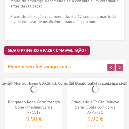
Modo de emprego: Recomenda-se a consulta a um veterinário
antes da utilização.
Prazo de utilização recomendado: 3 a 12 semanas, mas toda
a vida em caso de insuficiência pancreática crónica.
SEJA O PRIMEIRO A FAZER UMA AVALIAÇÃO !
Mime o seu fiel amigo com…
Brinquedo Kong CoreStrength
Brinquedo AFP Cão Peluche
Bone - Medium/Large
Safari Coala com corda
(PFC11E)
PFC11E
AFP3721
(31cm)
9,90 €
9,90 €