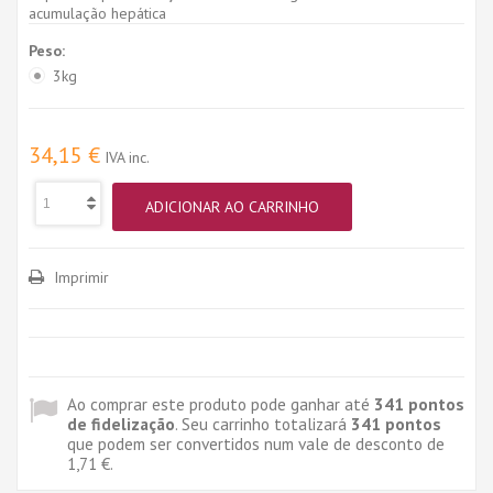
acumulação hepática
Peso:
3kg
34,15 €
IVA inc.
ADICIONAR AO CARRINHO
Imprimir
Ao comprar este produto pode ganhar até
341
pontos
de fidelização
. Seu carrinho totalizará
341
pontos
que podem ser convertidos num vale de desconto de
1,71 €
.