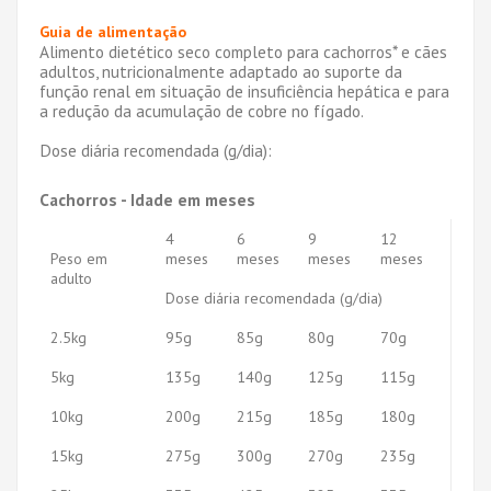
Guia de alimentação
Alimento dietético seco completo para cachorros* e cães
adultos, nutricionalmente adaptado ao suporte da
função renal em situação de insuficiência hepática e para
a redução da acumulação de cobre no fígado.
Dose diária recomendada (g/dia):
Cachorros - Idade em meses
4
6
9
12
Peso em
meses
meses
meses
meses
adulto
Dose diária recomendada (g/dia)
2.5kg
95g
85g
80g
70g
5kg
135g
140g
125g
115g
10kg
200g
215g
185g
180g
15kg
275g
300g
270g
235g