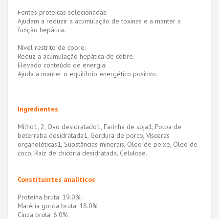
Fontes proteicas selecionadas:
Ajudam a reduzir a acumulação de toxinas e a manter a
função hepática.
Nível restrito de cobre:
Reduz a acumulação hepática de cobre.
Elevado conteúdo de energia:
Ajuda a manter o equilíbrio energético positivo.
Ingredientes
Milho1, 2, Ovo desidratado1, Farinha de soja1, Polpa de
beterraba desidratada1, Gordura de porco, Vísceras
organoléticas1, Substâncias minerais, Óleo de peixe, Óleo de
coco, Raíz de chicória desidratada, Celulose.
Constituintes analíticos
Proteína bruta: 19.0%;
Matéria gorda bruta: 18.0%;
Cinza bruta: 6.0%;