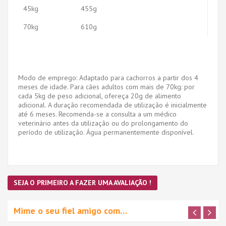
45kg
455g
70kg
610g
Modo de emprego: Adaptado para cachorros a partir dos 4
meses de idade. Para cães adultos com mais de 70kg: por
cada 5kg de peso adicional, ofereça 20g de alimento
adicional. A duração recomendada de utilização é inicialmente
até 6 meses. Recomenda-se a consulta a um médico
veterinário antes da utilização ou do prolongamento do
período de utilização. Água permanentemente disponível.
SEJA O PRIMEIRO A FAZER UMA AVALIAÇÃO !
Mime o seu fiel amigo com…