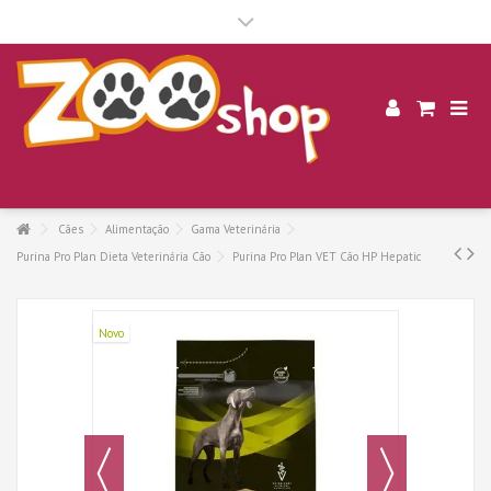
.
Cães
Alimentação
Gama Veterinária
Purina Pro Plan Dieta Veterinária Cão
Purina Pro Plan VET Cão HP Hepatic
Novo