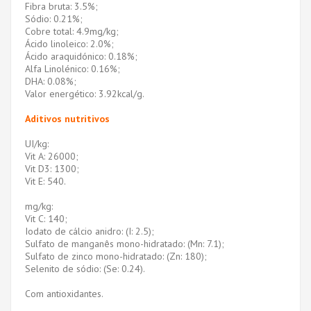
Fibra bruta: 3.5%;
Sódio: 0.21%;
Cobre total: 4.9mg/kg;
Ácido linoleico: 2.0%;
Ácido araquidónico: 0.18%;
Alfa Linolénico: 0.16%;
DHA: 0.08%;
Valor energético: 3.92kcal/g.
Aditivos nutritivos
UI/kg:
Vit A: 26000;
Vit D3: 1300;
Vit E: 540.
mg/kg:
Vit C: 140;
Iodato de cálcio anidro: (I: 2.5);
Sulfato de manganês mono-hidratado: (Mn: 7.1);
Sulfato de zinco mono-hidratado: (Zn: 180);
Selenito de sódio: (Se: 0.24).
Com antioxidantes.