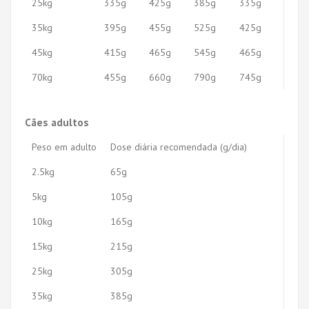
25kg
335g
425g
385g
335g
35kg
395g
455g
525g
425g
45kg
415g
465g
545g
465g
70kg
455g
660g
790g
745g
Cães adultos
Peso em adulto
Dose diária recomendada (g/dia)
2.5kg
65g
5kg
105g
10kg
165g
15kg
215g
25kg
305g
35kg
385g