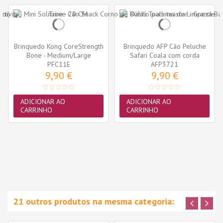
Brinquedo Kong CoreStrength
Brinquedo AFP Cão Peluche
Bone - Medium/Large
Safari Coala com corda
(PFC11E)
PFC11E
AFP3721
(31cm)
9,90 €
9,90 €
ADICIONAR AO
ADICIONAR AO
CARRINHO
CARRINHO
21 outros produtos na mesma categoria: