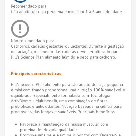
Recomendado para
Cão adulto de raça pequena e mini com 1 a 6 anos de idade
Não recomendado para
Cachorros, cadelas gestantes ou lactantes. Durante a gestação
ou lactação, o alimento das cadelas deve ser alterado para
Hill's Science Plan alimento húmido e seco para cachorro.
Principais características
Hill's Science Plan alimento para cão adulto de raça pequena
e mini com frango proporciona uma nutrição 100% saudável e
equilibrada. Especialmente formulado com Tecnologia
ActivBiome + Multibenefit, uma combinação de fibras
prebióticas e antioxidantes. Nutrição baseada na ciência para
promover vidas longas e saudáveis.
Principais benefícios:
Favorece a manutenção da massa muscular com
proteína de elevada qualidade
Promove uma pele e um pelo bonitos com Ómega-6 e