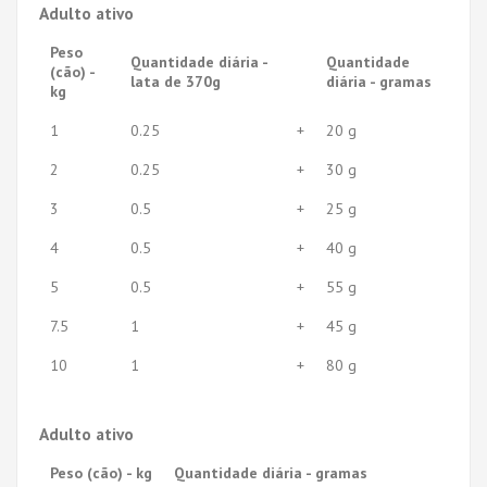
Adulto ativo
Peso
Quantidade diária -
Quantidade
(cão) -
lata de 370g
diária - gramas
kg
1
0.25
+
20 g
2
0.25
+
30 g
3
0.5
+
25 g
4
0.5
+
40 g
5
0.5
+
55 g
7.5
1
+
45 g
10
1
+
80 g
Adulto ativo
Peso (cão) - kg
Quantidade diária - gramas