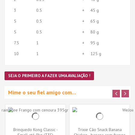
3
0.5
+
45 g
5
0.5
+
65 g
5
0.5
+
80 g
7.5
1
+
95 g
10
1
+
125 g
SEJA O PRIMEIRO A FAZER UMA AVALIAÇÃO !
Mime o seu fiel amigo com…
Brinquedo Kong Classic -
Trixie Cão Snack Banana
Small até 9kg (T3E)
Chicken - banana com frango