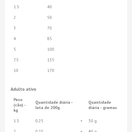
1.5
40
2
50
3
70
4
85
5
100
7.5
135
10
170
Adulto ativo
Peso
Quantidade diária -
Quantidade
(cão) -
lata de 200g
diária - gramas
kg
1.5
0.25
+
30 g
2
0.25
+
40 g