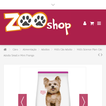
.
Cães
Alimentação
Adultos
Hill's Cão Adulto
Hill's Science Plan Cão
Adulto Small e Mini Frango