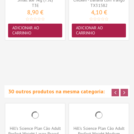
T3E
TX31582
100gr...
8,90 €
4,10 €
ADICIONAR AO
ADICIONAR AO
CARRINHO
CARRINHO
30 outros produtos na mesma categoria:
Hill's Science Plan Cão Adult
Hill's Science Plan Cão Adult
Perfect Weight Large Breed...
Perfect Weight Medium