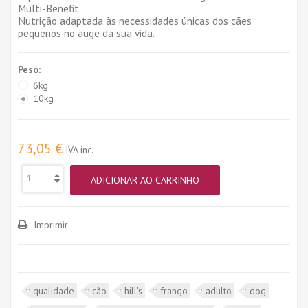
Multi-Benefit.
Nutrição adaptada às necessidades únicas dos cães
pequenos no auge da sua vida.
Peso:
6kg
10kg
73,05 €
IVA inc.
ADICIONAR AO CARRINHO
Imprimir
qualidade
cão
hill's
frango
adulto
dog