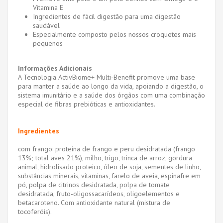
Vitamina E
Ingredientes de fácil digestão para uma digestão
saudável
Especialmente composto pelos nossos croquetes mais
pequenos
Informações Adicionais
A Tecnologia ActivBiome+ Multi-Benefit promove uma base
para manter a saúde ao longo da vida, apoiando a digestão, o
sistema imunitário e a saúde dos órgãos com uma combinação
especial de fibras prebióticas e antioxidantes.
Ingredientes
com frango: proteína de frango e peru desidratada (frango
13%; total aves 21%), milho, trigo, trinca de arroz, gordura
animal, hidrolisado proteico, óleo de soja, sementes de linho,
substâncias minerais, vitaminas, farelo de aveia, espinafre em
pó, polpa de citrinos desidratada, polpa de tomate
desidratada, fruto-oligossacarídeos, oligoelementos e
betacaroteno. Com antioxidante natural (mistura de
tocoferóis).