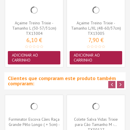
Açaime Treino Trixie -
Açaime Treino Trixie -
Tamanho L (50-57/31cm)
Tamanho L/XL (48-60/37cm)
(TX13004)
TX13004
(TX13005)
TX13005
6,10 €
7,90 €
ADICIONAR AO
ADICIONAR AO
CARRINHO
CARRINHO
Clientes que compraram este produto também
compraram:
Furminator Escova Cães Raça
Colete Salva Vidas Trixie
Grande Pêlo Longo ( + 5cm) -
para Cão Tamanho M -...
L
TX30127