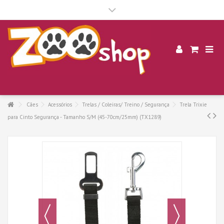
.
Cães
Acessórios
Trelas / Coleiras/ Treino / Segurança
Trela Trixie
para Cinto Segurança - Tamanho S/M (45-70cm/25mm) (TX1289)