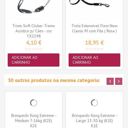
Trixie Soft Clicker Treino
Trela Extensível Flexi New
Acústico p/ Cães - cor
Classic M com Fita ( Rosa )
sortida...
TX2298
4,10 €
18,95 €
ADICIONAR AO
ADICIONAR AO
CARRINHO
CARRINHO
30 outros produtos na mesma categoria:
Brinquedo Kong Extreme -
Brinquedo Kong Extreme -
Medium 7-16kg (K2E)
Large 13-30 kg (K1E)
K2E
K1E