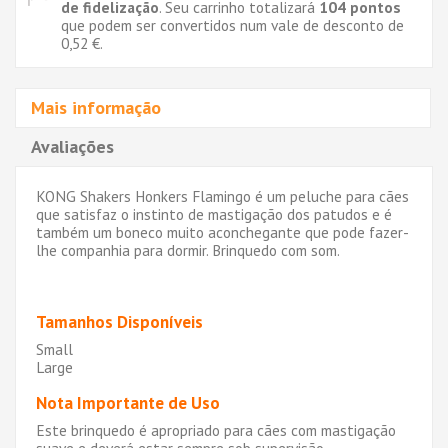
de fidelização
. Seu carrinho totalizará
104
pontos
que podem ser convertidos num vale de desconto de
0,52 €
.
Mais informação
Avaliações
KONG Shakers Honkers Flamingo é um peluche para cães
que satisfaz o instinto de mastigação dos patudos e é
também um boneco muito aconchegante que pode fazer-
lhe companhia para dormir. Brinquedo com som.
Tamanhos Disponíveis
Small
Large
Nota Importante de Uso
Este brinquedo é apropriado para cães com mastigação
suave e deverá estar sempre sob supervisão.