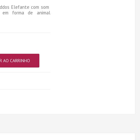
iddos Elefante com som
n em forma de animal
R AO CARRINHO