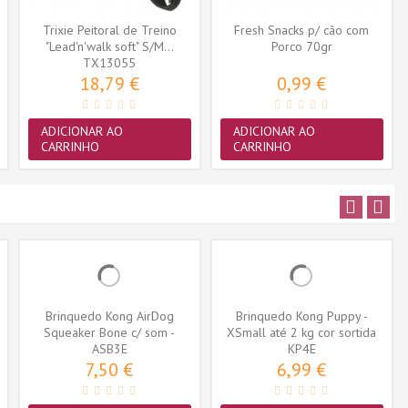
Trixie Peitoral de Treino
Fresh Snacks p/ cão com
"Lead'n'walk soft" S/M...
Porco 70gr
TX13055
18,79 €
0,99 €
ADICIONAR AO
ADICIONAR AO
CARRINHO
CARRINHO
Brinquedo Kong AirDog
Brinquedo Kong Puppy -
Squeaker Bone c/ som -
XSmall até 2 kg cor sortida
Small (ASB3E)
ASB3E
(KP4E)
KP4E
7,50 €
6,99 €