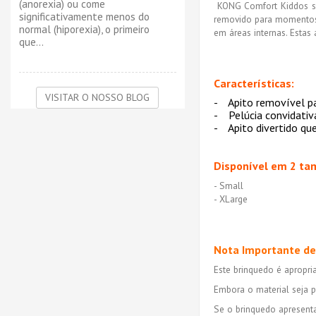
(anorexia) ou come
KONG Comfort Kiddos são
significativamente menos do
removido para momentos d
normal (hiporexia), o primeiro
em áreas internas. Estas
que...
Características:
VISITAR O NOSSO BLOG
- Apito removível p
- Pelúcia convidativ
- Apito divertido que
Disponível em 2 ta
- Small
- XLarge
Nota Importante de
Este brinquedo é apropri
Embora o material seja p
Se o brinquedo apresenta