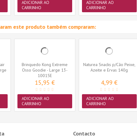
ADICIONAR AO
ADICIONAR AO
CARRINHO
CARRINHO
raram este produto também compraram:
air
Brinquedo Kong Extreme
Naturea Snacks p/Cão Peixe,
arge
Osso Goodie - Large 13-
Azeite e Ervas 140g
30Kg (10015E)
10015E
15,95 €
4,99 €
ADICIONAR AO
ADICIONAR AO
CARRINHO
CARRINHO
ta
Contacto