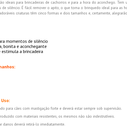
 ideais para brincadeiras de cachorros e para a hora do aconchego. Tem 
e silêncio. É fácil remover o apito, o que torna o brinquedo ideal para as h
 adoráveis criaturas têm cinco formas e dois tamanhos e, certamente, alegrarã
ara momentos de silêncio
a, bonita e aconchegante
 estimula a brincadeira
manhos:
 Uso:
ado para cães com mastigação forte e deverá estar sempre sob supervisão.
roduzido com materiais resistentes, os mesmos não são indestrutíveis.
r danos deverá retirá-lo imediatamente.