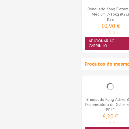
ADICIONAR AO
CARRINHO
Brinquedo Kong Extrem
Medium 7-16kg (K2E)
K2E
10,90 €
ADICIONAR AO
CARRINHO
Produtos do mesmo
qua -
Brinquedo Kong Ball -
Brinquedo Kong Active B
kg)
Medium/Large 13-30kg
Dispensadora de Gulose
(KB1E)
KB1E
(PE4E)
PE4E
14,90 €
6,20 €