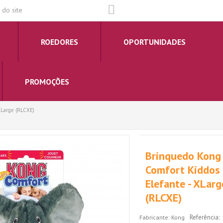
do site
ROEDORES
OPORTUNIDADES
PROMOÇÕES
XLarge (RLCXE)
Brinquedo Kong
Comfort Kiddos
Elefante - XLarg
(RLCXE)
Referência:
Fabricante:
Kong