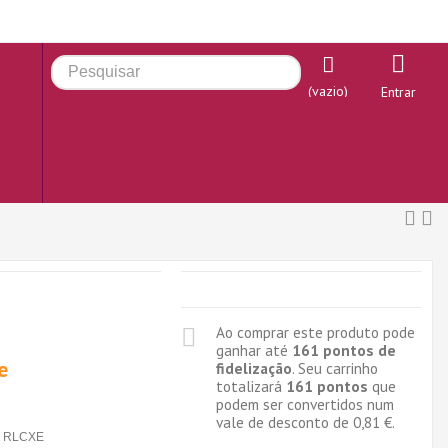
(vazio)
Entrar
Ao comprar este produto pode
ganhar até
161
pontos de
e
fidelização
. Seu carrinho
totalizará
161
pontos
que
podem ser convertidos num
vale de desconto de
0,81 €
.
RLCXE