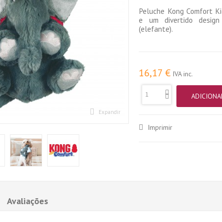
Peluche Kong Comfort K
e um divertido desig
(
elefante
).
16,17 €
IVA inc.
ADICIONA
Expandir
Imprimir
Avaliações