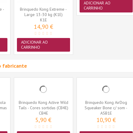
ADICIONAR AO
CARRINHO
e -
Brinquedo Kong Extreme -
Large 13-30 kg (K1E)
K1E
14,90 €
ADICIONAR AO
CARRINHO
 fabricante
ola
Brinquedo Kong Active Wild
Brinquedo Kong AirDog
imas
Tails - Cores sortidas (CB4E)
Squeaker Bone c/ som -
CB4E
Large (ASB1E)
ASB1E
5,90 €
10,90 €