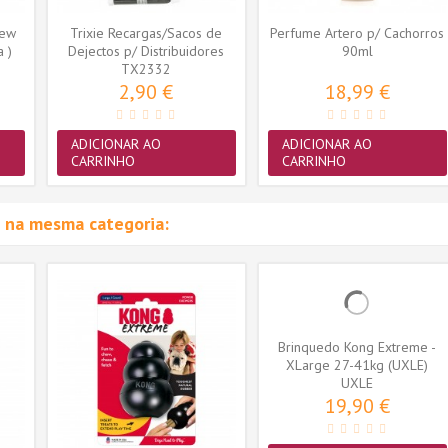
New
Trixie Recargas/Sacos de
Perfume Artero p/ Cachorros
a )
Dejectos p/ Distribuidores
90ml
(TX2332)
TX2332
2,90 €
18,99 €
ADICIONAR AO
ADICIONAR AO
CARRINHO
CARRINHO
 na mesma categoria:
Brinquedo Kong Extreme -
XLarge 27-41kg (UXLE)
UXLE
19,90 €