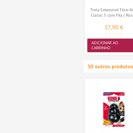
Trela Extensível Flexi 
Classic S com Fita ( Ros
17,90 €
ADICIONAR AO
CARRINHO
30 outros produtos
xtreme
Brinquedo Kong Extreme
ium 7-
Osso Goodie - Large 13-
)
30Kg (10015E)
10015E
15,95 €