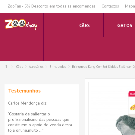
.
ZooFan - 5% Desconto em todas as encomendas
Contactos
Mapa 
CÃES
GATOS
Cães
Acessórios
Brinquedos
Brinquedo Kong Comfort Kiddos Elefante - 
Testemunhos
Carlos Mendonça diz:
"Gostaria de salientar o
profissionalismo das pessoas que
constituem o apoio de venda desta
loja online,muito ..."