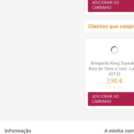
ADICIONAR AO
ADICIONAR AO
CARRINHO
CARRINHO
Clientes que comp
Brinquedo Kong Squeak
Bola de Ténis c/ som - L
AST1E
-...
7,90 €
ADICIONAR AO
CARRINHO
Informação
A minha con