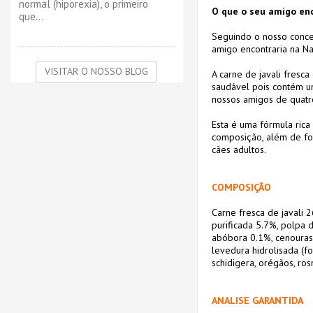
normal (hiporexia), o primeiro
O que o seu amigo enc
que...
Seguindo o nosso conce
amigo encontraria na Na
VISITAR O NOSSO BLOG
A carne de javali fresc
saudável pois contém um
nossos amigos de quatro
Esta é uma fórmula rica
composição, além de for
cães adultos.
COMPOSIÇÃO
Carne fresca de javali 2
purificada 5.7%, polpa 
abóbora 0.1%, cenouras 
levedura hidrolisada (f
schidigera, orégãos, ros
ANALISE GARANTIDA