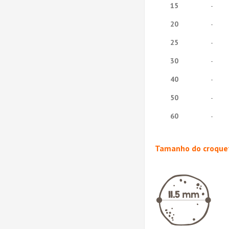
15
-
20
-
25
-
30
-
40
-
50
-
60
-
Tamanho do croque