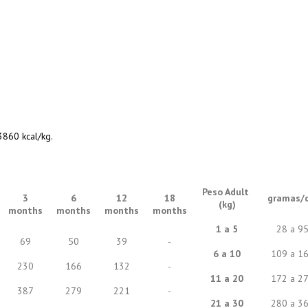
3860 kcal/kg.
Peso Adult
3
6
12
18
gramas/d
(kg)
months
months
months
months
1 a 5
28 a 9
69
50
39
-
6 a 10
109 a 1
230
166
132
-
11 a 20
172 a 2
387
279
221
-
21 a 30
280 a 3