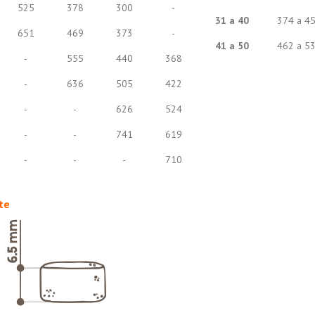
525
378
300
-
31 a 40
374 a 4
651
469
373
-
41 a 50
462 a 5
-
555
440
368
-
636
505
422
-
-
626
524
-
-
741
619
-
-
-
710
te