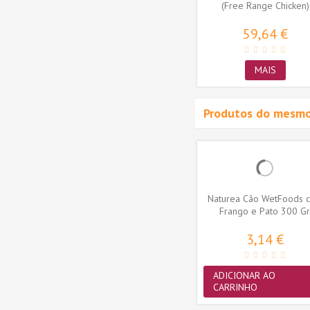
(Free Range Chicken)
59,64 €
MAIS
Produtos do mesmo
egional
Naturea Ethos Cão Regional
Naturea Cão WetFoods 
ken)
Light & Sénior (free range...
Frango e Pato 300 Gr
63,19 €
3,14 €
MAIS
ADICIONAR AO
CARRINHO