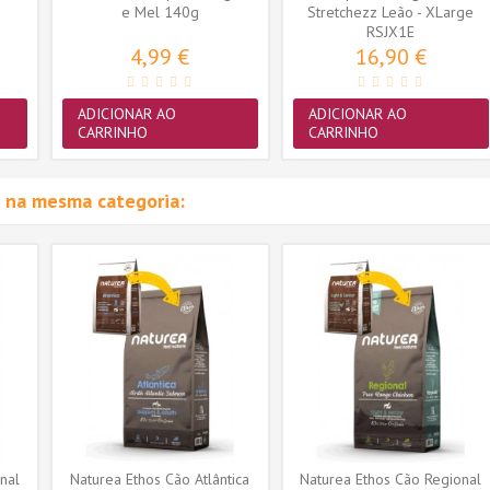
)
e Mel 140g
Stretchezz Leão - XLarge
(RSJX1E)
RSJX1E
4,99 €
16,90 €
ADICIONAR AO
ADICIONAR AO
CARRINHO
CARRINHO
 na mesma categoria:
nal
Naturea Ethos Cão Atlântica
Naturea Ethos Cão Regional