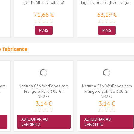
(North Atlantic Salmão)
Light & Sénior (free range...
71,66 €
63,19 €
MAIS
MAIS
 fabricante
com
Naturea Cão WetFoods com
Naturea Cão WetFoods com
.
Frango e Perú 300 Gr.
Frango e Salmão 300 Gr.
NR273
NR272
3,14 €
3,14 €
ADICIONAR AO
ADICIONAR AO
CARRINHO
CARRINHO