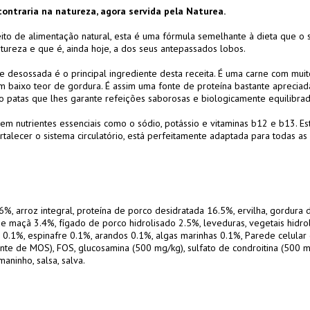
ontraria na natureza, agora servida pela Naturea.
ito de alimentação natural, esta é uma fórmula semelhante à dieta que o
tureza e que é, ainda hoje, a dos seus antepassados lobos.
a e desossada é o principal ingrediente desta receita. É uma carne com mui
 baixo teor de gordura. É assim uma fonte de proteína bastante apreciad
 patas que lhes garante refeições saborosas e biologicamente equilibrad
 em nutrientes essenciais como o sódio, potássio e vitaminas b12 e b13. Es
talecer o sistema circulatório, está perfeitamente adaptada para todas as
6%, arroz integral, proteína de porco desidratada 16.5%, ervilha, gordura 
de maçã 3.4%, fígado de porco hidrolisado 2.5%, leveduras, vegetais hidrol
0.1%, espinafre 0.1%, arandos 0.1%, algas marinhas 0.1%, Parede celular
onte de MOS), FOS, glucosamina (500 mg/kg), sulfato de condroitina (500 mg
maninho, salsa, salva.