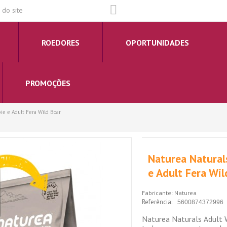
do site
ROEDORES
OPORTUNIDADES
PROMOÇÕES
ie e Adult Fera Wild Boar
Naturea Natural
e Adult Fera Wil
Fabricante:
Naturea
Referência:
5600874372996
Naturea Naturals Adult W