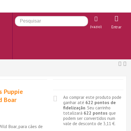
(vazio)
Entrar
s Puppie
Ao comprar este produto pode
d Boar
ganhar até
622
pontos de
fidelização
. Seu carrinho
totalizará
622
pontos
que
podem ser convertidos num
vale de desconto de
3,11 €
.
ild Boar, para cães de