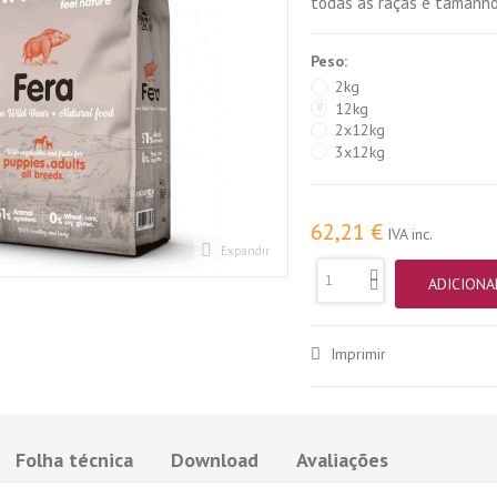
todas as raças e tamanho
Peso:
2kg
12kg
2x12kg
3x12kg
62,21 €
IVA inc.
Expandir
ADICIONA
Imprimir
Folha técnica
Download
Avaliações