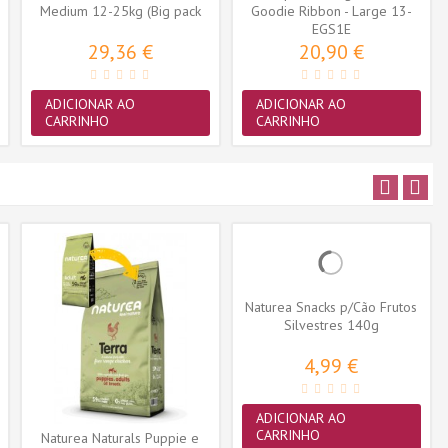
Medium 12-25kg (Big pack
Goodie Ribbon - Large 13-
42...
30kg (EGS1E)
EGS1E
29,36 €
20,90 €
ADICIONAR AO
ADICIONAR AO
CARRINHO
CARRINHO
Naturea Snacks p/Cão Frutos
Silvestres 140g
4,99 €
ADICIONAR AO
CARRINHO
Naturea Naturals Puppie e