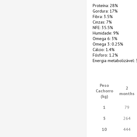
Proteína: 28%
Gordura: 17%
Fibra: 3.5%
Cinzas: 7%
NFE: 35.5%
Humidade: 9%
Omega 6: 3%
Omega 3: 0.25%
Cálcio: 1.4%
Fósforo: 1.2%
Energia metabolizável: 
Peso
2
Cachorro
months
(kg)
1
79
5
264
10
444