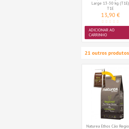
Large 13-30 kg (T1E
T1E
13,90 €
ADICIONAR AO
CARRINHO
21 outros produtos
uppie e
Naturea Elements Adult Porco
an Pork
Ibérico
47,23 €
MAIS
Naturea Ethos Cão Regio