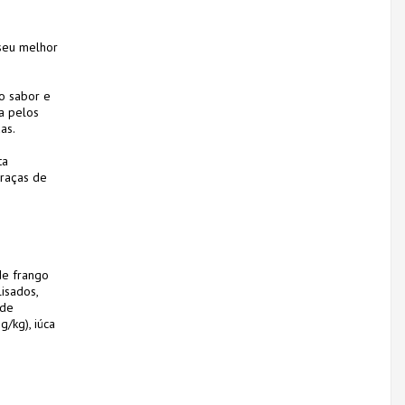
 seu melhor
to sabor e
a pelos
as.
ta
 raças de
de frango
isados,
 de
/kg), iúca