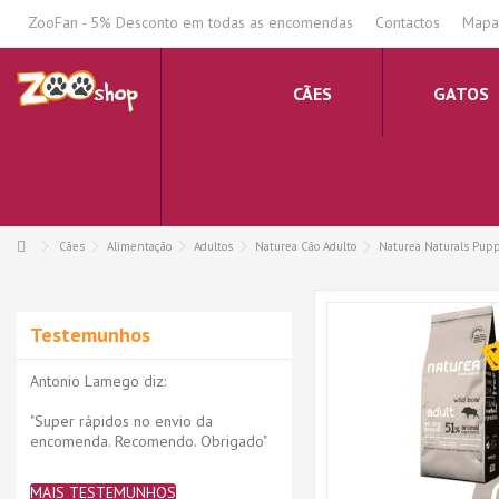
.
ZooFan - 5% Desconto em todas as encomendas
Contactos
Mapa 
CÃES
GATOS
Cães
Alimentação
Adultos
Naturea Cão Adulto
Naturea Naturals Pupp
Testemunhos
Antonio Lamego diz:
"Super rápidos no envio da
encomenda. Recomendo. Obrigado"
MAIS TESTEMUNHOS