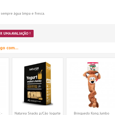
 sempre água limpa e fresca.
R UMA AVALIAÇÃO !
migo com…
 -
Naturea Snacks p/Cão Iogurte
Brinquedo Kong Jumbo