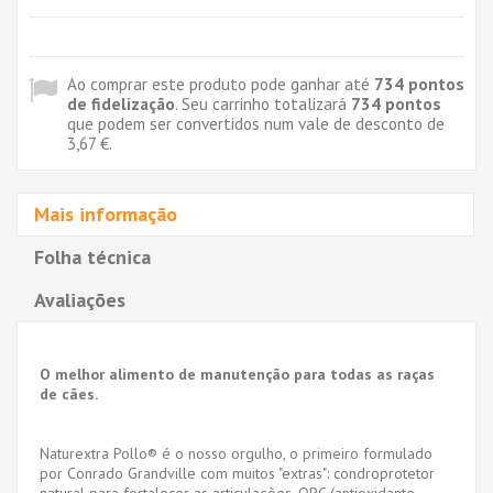
Ao comprar este produto pode ganhar até
734
pontos
de fidelização
. Seu carrinho totalizará
734
pontos
que podem ser convertidos num vale de desconto de
3,67 €
.
Mais informação
Folha técnica
Avaliações
O melhor alimento de manutenção para todas as raças
de cães.
Naturextra Pollo® é o nosso orgulho, o primeiro formulado
por Conrado Grandville com muitos "extras": condroprotetor
natural para fortalecer as articulações, OPC (antioxidante