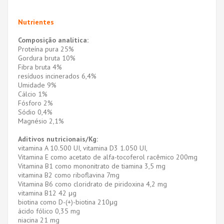
Nutrientes
Composição analítica:
Proteína pura 25%
Gordura bruta 10%
Fibra bruta 4%
resíduos incinerados 6,4%
Umidade 9%
Cálcio 1%
Fósforo 2%
Sódio 0,4%
Magnésio 2,1%
Aditivos nutricionais/Kg:
vitamina A 10.500 UI, vitamina D3 1.050 UI,
Vitamina E como acetato de alfa-tocoferol racêmico 200mg
Vitamina B1 como mononitrato de tiamina 3,5 mg
vitamina B2 como riboflavina 7mg
Vitamina B6 como cloridrato de piridoxina 4,2 mg
vitamina B12 42 μg
biotina como D-(+)-biotina 210μg
ácido fólico 0,35 mg
niacina 21 mg