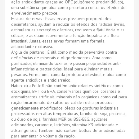
ação antioxidante graças ao OPC (oligômero procianidólico),
uma substância que atua como protetora contra os efeitos do
envelhecimento precoce.
Mistura de ervas : Essas ervas possuem propriedades
desinfetantes, ajudam a reduzir os efeitos dos radicais livres,
estimulam as secreções gástricas, reduzem a flatulência e as
cólicas, e auxiliam suavemente a função hepática e a flora
intestinal. Juntas, essas ervas formam uma fórmula
antioxidante exclusiva.
Argila de pântano : É útil como medida preventiva contra
deficiências de minerais e oligoelementos. Atua como
purificador, eliminando toxinas, e possui propriedades anti-
inflamatórias e bactericidas. Ideal para eliminar metais
pesados. Forma uma camada protetora intestinal e atua como
agente anticólica e antidiarreico.
Naturextra Pollo® não contém antioxidantes sintéticos como
etoxiquina, BHT ou BHA, conservantes químicos, corantes e
aromatizantes artificiais, minerais não orgânicos como cal para
ração, bicarbonato de cálcio ou cal de rocha, produtos
geneticamente modificados, óleos ou gorduras industriais
processados ​​em altas temperaturas, farinha de soja, proteína
ou óleo de soja, farinhas MER ou BSE-EEG, açúcares
adicionados, caramelo, laticínios, vitamina K3 adicionada e
adstringentes. Também não contém bolhas de ar adicionadas
para aumentar o volume da ração.