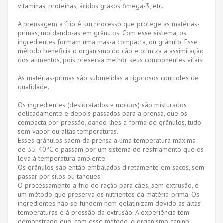
vitaminas, proteínas, ácidos graxos ômega-3, etc.
A prensagem a frio é um processo que protege as matérias-
primas, moldando-as em grânulos. Com esse sistema, os
ingredientes formam uma massa compacta, ou grânulo. Esse
método beneficia o organismo do cão e otimiza a assimilação
dos alimentos, pois preserva melhor seus componentes vitais.
As matérias-primas são submetidas a rigorosos controles de
qualidade.
Os ingredientes (desidratados e moídos) são misturados
delicadamente e depois passados ​​para a prensa, que os
compacta por pressão, dando-lhes a forma de grânulos, tudo
sem vapor ou altas temperaturas.
Esses grânulos saem da prensa a uma temperatura máxima
de 35-40ºC e passam por um sistema de resfriamento que os
leva à temperatura ambiente.
Os grânulos são então embalados diretamente em sacos, sem
passar por silos ou tanques.
O processamento a frio de ração para cães, sem extrusão, é
um método que preserva os nutrientes da matéria-prima. Os
ingredientes não se fundem nem gelatinizam devido às altas
temperaturas e à pressão da extrusão. A experiência tem
demonstrado que, com esse método, o organismo canino