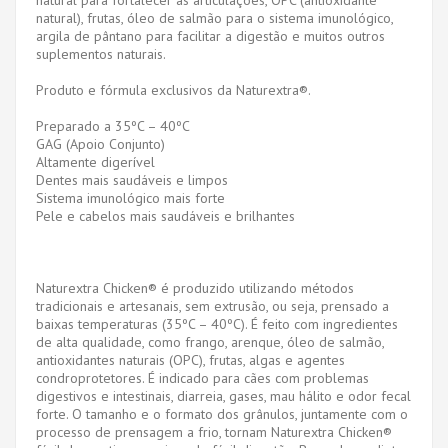
natural), frutas, óleo de salmão para o sistema imunológico,
argila de pântano para facilitar a digestão e muitos outros
suplementos naturais.
Produto e fórmula exclusivos da Naturextra®.
Preparado a 35ºC – 40ºC
GAG (Apoio Conjunto)
Altamente digerível
Dentes mais saudáveis ​​e limpos
Sistema imunológico mais forte
Pele e cabelos mais saudáveis ​​e brilhantes
Naturextra Chicken® é produzido utilizando métodos
tradicionais e artesanais, sem extrusão, ou seja, prensado a
baixas temperaturas (35ºC – 40ºC). É feito com ingredientes
de alta qualidade, como frango, arenque, óleo de salmão,
antioxidantes naturais (OPC), frutas, algas e agentes
condroprotetores. É indicado para cães com problemas
digestivos e intestinais, diarreia, gases, mau hálito e odor fecal
forte. O tamanho e o formato dos grânulos, juntamente com o
processo de prensagem a frio, tornam Naturextra Chicken®