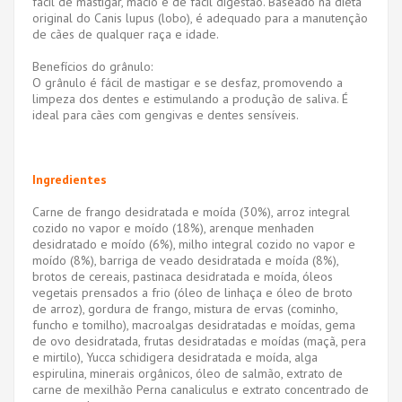
fácil de mastigar, macio e de fácil digestão. Baseado na dieta
original do Canis lupus (lobo), é adequado para a manutenção
de cães de qualquer raça e idade.
Benefícios do grânulo:
O grânulo é fácil de mastigar e se desfaz, promovendo a
limpeza dos dentes e estimulando a produção de saliva. É
ideal para cães com gengivas e dentes sensíveis.
Ingredientes
Carne de frango desidratada e moída (30%), arroz integral
cozido no vapor e moído (18%), arenque menhaden
desidratado e moído (6%), milho integral cozido no vapor e
moído (8%), barriga de veado desidratada e moída (8%),
brotos de cereais, pastinaca desidratada e moída, óleos
vegetais prensados ​​a frio (óleo de linhaça e óleo de broto
de arroz), gordura de frango, mistura de ervas (cominho,
funcho e tomilho), macroalgas desidratadas e moídas, gema
de ovo desidratada, frutas desidratadas e moídas (maçã, pera
e mirtilo), Yucca schidigera desidratada e moída, alga
espirulina, minerais orgânicos, óleo de salmão, extrato de
carne de mexilhão Perna canaliculus e extrato concentrado de