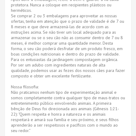
protetora. Nunca a coloque em recipientes plásticos ou
herméticos.
Se comprar 2 ou 3 embalagens para aproveitar as nossas
ofertas, tenha em atenção que o prazo de validade é de 7 ou
8 meses e que deve armazená-las de acordo com as
instruções acima. Se não tiver um local adequado para as
armazenar ou se o seu cão não as consumir dentro de 7 ou 8
meses, é melhor comprar uma quantidade menor. Desta
forma, o seu cão poderá desfrutar de um produto fresco, em
boas condições nutricionais e dentro do prazo de validade.
Para os entusiastas da jardinagem: compostagem orgânica.
Por ser um adubo com ingredientes naturais de alta
qualidade, podemos usar as fezes dos nossos cães para fazer
composto e obter um excelente fertilizante.
Nossa filosofia:
Não praticamos nenhum tipo de experimentação animal e
somos completamente contra qualquer tipo de maus-tratos ou
entretenimento público envolvendo animais. A primeira
bênção de Deus foi direcionada aos animais (Gênesis 1:21-
22): "Quem respeita e honra a natureza e os animais
respeitará e amará sua família e seu próximo, e seus filhos
aprenderão a ser respeitosos e pacíficos com o mundo ao
seu redor."