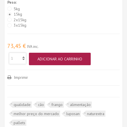
Peso:
5kg
15kg
2x15kg
3x15kg
73,45 €
IVA inc.
ADICIONAR AO CARRINHO
Imprimir
qualidade
cão
frango
alimentação
melhor preço do mercado
luposan
naturextra
pallets