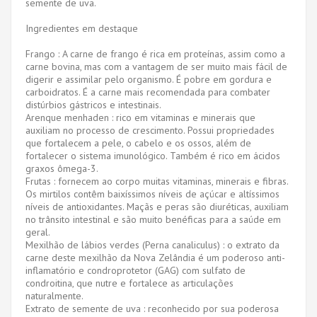
semente de uva.
Ingredientes em destaque
Frango : A carne de frango é rica em proteínas, assim como a
carne bovina, mas com a vantagem de ser muito mais fácil de
digerir e assimilar pelo organismo. É pobre em gordura e
carboidratos. É a carne mais recomendada para combater
distúrbios gástricos e intestinais.
Arenque menhaden : rico em vitaminas e minerais que
auxiliam no processo de crescimento. Possui propriedades
que fortalecem a pele, o cabelo e os ossos, além de
fortalecer o sistema imunológico. Também é rico em ácidos
graxos ômega-3.
Frutas : fornecem ao corpo muitas vitaminas, minerais e fibras.
Os mirtilos contêm baixíssimos níveis de açúcar e altíssimos
níveis de antioxidantes. Maçãs e peras são diuréticas, auxiliam
no trânsito intestinal e são muito benéficas para a saúde em
geral.
Mexilhão de lábios verdes (Perna canaliculus) : o extrato da
carne deste mexilhão da Nova Zelândia é um poderoso anti-
inflamatório e condroprotetor (GAG) com sulfato de
condroitina, que nutre e fortalece as articulações
naturalmente.
Extrato de semente de uva : reconhecido por sua poderosa