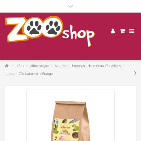
.
Cães
Alimentação
Adultos
Luposan - Naturextra Cão Adulto
Luposan Cão Naturextra Frango