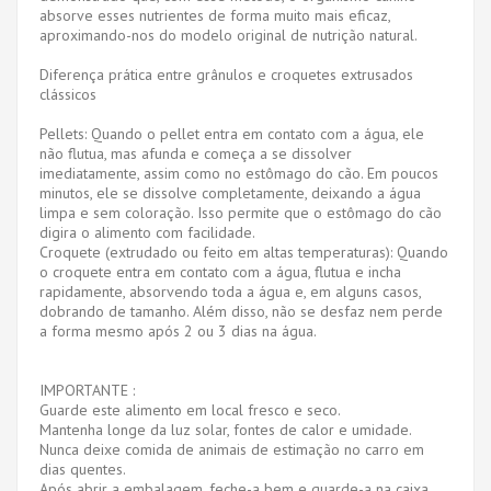
absorve esses nutrientes de forma muito mais eficaz,
aproximando-nos do modelo original de nutrição natural.
Diferença prática entre grânulos e croquetes extrusados ​​
clássicos
Pellets: Quando o pellet entra em contato com a água, ele
não flutua, mas afunda e começa a se dissolver
imediatamente, assim como no estômago do cão. Em poucos
minutos, ele se dissolve completamente, deixando a água
limpa e sem coloração. Isso permite que o estômago do cão
digira o alimento com facilidade.
Croquete (extrudado ou feito em altas temperaturas): Quando
o croquete entra em contato com a água, flutua e incha
rapidamente, absorvendo toda a água e, em alguns casos,
dobrando de tamanho. Além disso, não se desfaz nem perde
a forma mesmo após 2 ou 3 dias na água.
IMPORTANTE :
Guarde este alimento em local fresco e seco.
Mantenha longe da luz solar, fontes de calor e umidade.
Nunca deixe comida de animais de estimação no carro em
dias quentes.
Após abrir a embalagem, feche-a bem e guarde-a na caixa