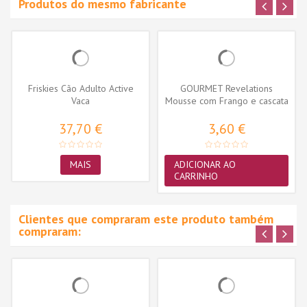
Produtos do mesmo fabricante
Friskies Cão Adulto Active
GOURMET Revelations
Vaca
Mousse com Frango e cascata
de molho...
37,70 €
3,60 €
MAIS
ADICIONAR AO
CARRINHO
Clientes que compraram este produto também
compraram: