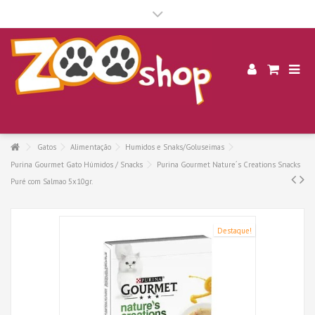
.
Gatos
Alimentação
Humidos e Snaks/Goluseimas
Purina Gourmet Gato Húmidos / Snacks
Purina Gourmet Nature´s Creations Snacks
Puré com Salmao 5x10gr.
Destaque!