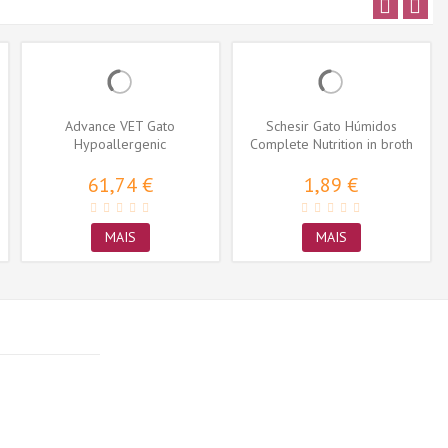
Advance VET Gato
Schesir Gato Húmidos
Hypoallergenic
Complete Nutrition in broth
Atum e...
61,74 €
1,89 €
MAIS
MAIS