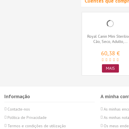
Clientes que comp
her &
Advance Gato Esterilizado
Royal Canin Mini Sterilis
dulto,...
Hairball Perú e Cevada
Cão, Seco, Adulto,...
45,77 €
60,38 €
MAIS
MAIS
Informação
A minha con
Contacte-nos
As minhas en
Política de Privacidade
As minhas nota
Termos e condições de utilização
Os meus ende