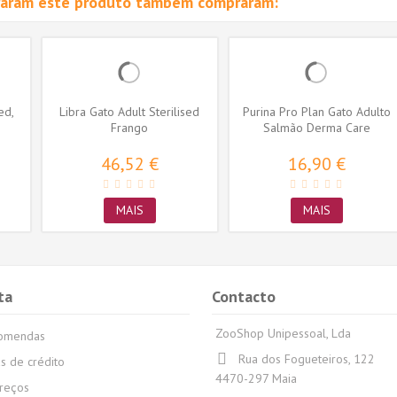
raram este produto também compraram:
ed,
Libra Gato Adult Sterilised
Purina Pro Plan Gato Adulto
Frango
Salmão Derma Care
46,52 €
16,90 €
MAIS
MAIS
ta
Contacto
ZooShop Unipessoal, Lda
comendas
Rua dos Fogueteiros, 122
s de crédito
4470-297 Maia
reços