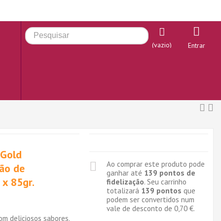
(vazio)
Entrar
 Gold
Ao comprar este produto pode
ção de
ganhar até
139
pontos de
 x 85gr.
fidelização
. Seu carrinho
totalizará
139
pontos
que
podem ser convertidos num
vale de desconto de
0,70 €
.
om deliciosos sabores.