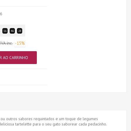
26
.
16
:
46
:
27
IVA inc.
-15%
R AO CARRINHO
 ou outros sabores requintados e um toque de legumes
iciosa tartelette para o seu gato saborear cada pedacinho.