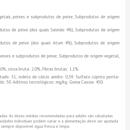
etais, peixes e subprodutos de peixe, Subprodutos de origem
dutos de peixe (dos quais Salmão 4%), Subprodutos de origem
odutos de peixe (dos quais Atum 4%), Subprodutos de origem
peixes e subprodutos de peixe, Subprodutos de origem vegetal,
0%, cinza bruta: 2,0%, Fibras brutas: 1,1%.
tado: 31; iodeto de cálcio anidro: 0,39; Sulfato cúprico penta-
o: 50. Aditivos tecnológicos: mg/kg: Goma Cassia: 450.
aradas. As doses médias recomendadas para adulto são calculadas
dades individuais podem variar e a alimentação deve ser ajustada
sempre disponível água fresca e limpa.