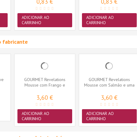
0,83 €
0,83 €
ADICIONAR AO
ADICIONAR AO
CARRINHO
CARRINHO
 fabricante
ive
GOURMET Revelations
GOURMET Revelations
Mousse com Frango e
Mousse com Salmão e uma
cascata de molho...
cascata de...
3,60 €
3,60 €
ADICIONAR AO
ADICIONAR AO
CARRINHO
CARRINHO