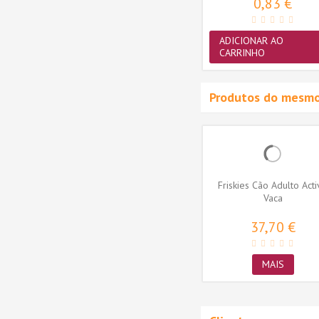
0,83 €
ADICIONAR AO
CARRINHO
Produtos do mesmo
n Cão
Hill's Science Plan Cão
Friskies Cão Adulto Act
se Small
Húmidos Adult Perfect
Vaca
Digestion...
3,84 €
37,70 €
MAIS
MAIS