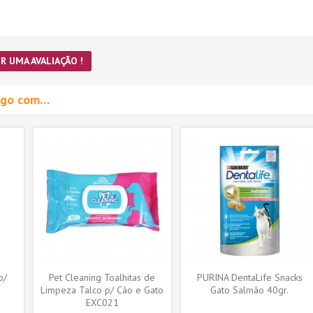
R UMA AVALIAÇÃO !
migo com…
p/
Pet Cleaning Toalhitas de
PURINA DentaLife Snacks
Limpeza Talco p/ Cão e Gato
Gato Salmão 40gr.
EXC021
35...