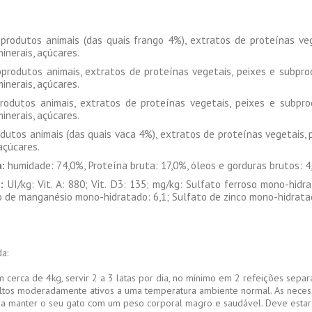
rodutos animais (das quais frango 4%), extratos de proteínas veg
inerais, açúcares.
produtos animais, extratos de proteínas vegetais, peixes e subpro
inerais, açúcares.
odutos animais, extratos de proteínas vegetais, peixes e subpr
inerais, açúcares.
utos animais (das quais vaca 4%), extratos de proteínas vegetais, 
açúcares.
:
humidade: 74,0%, Proteína bruta: 17,0%, óleos e gorduras brutos: 4,
:
UI/kg: Vit. A: 880; Vit. D3: 135; mg/kg: Sulfato ferroso mono-hidra
to de manganésio mono-hidratado: 6,1; Sulfato de zinco mono-hidratad
a:
 cerca de 4kg, servir 2 a 3 latas por dia, no mínimo em 2 refeições sep
ltos moderadamente ativos a uma temperatura ambiente normal. As necessi
 a manter o seu gato com um peso corporal magro e saudável. Deve estar 