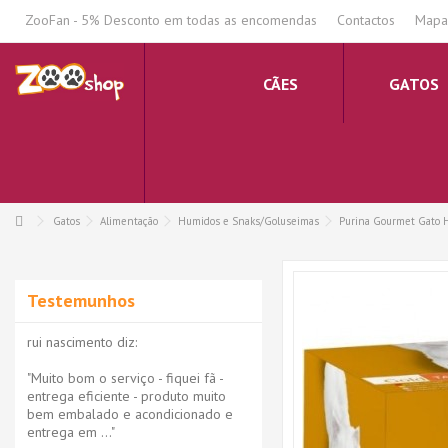
.
ZooFan - 5% Desconto em todas as encomendas
Contactos
Mapa 
CÃES
GATOS
Gatos
Alimentação
Humidos e Snaks/Goluseimas
Purina Gourmet Gato 
Testemunhos
rui nascimento diz:
"Muito bom o serviço - fiquei fã -
entrega eficiente - produto muito
bem embalado e acondicionado e
entrega em ..."