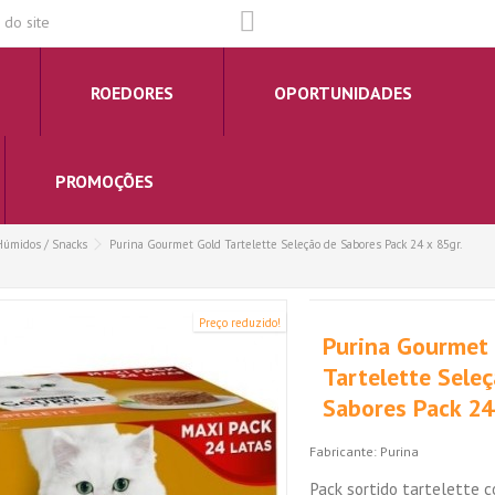
do site
ROEDORES
OPORTUNIDADES
PROMOÇÕES
Húmidos / Snacks
Purina Gourmet Gold Tartelette Seleção de Sabores Pack 24 x 85gr.
Preço reduzido!
Purina Gourmet
Tartelette Sele
Sabores Pack 24
Fabricante:
Purina
Pack sortido tartelette c