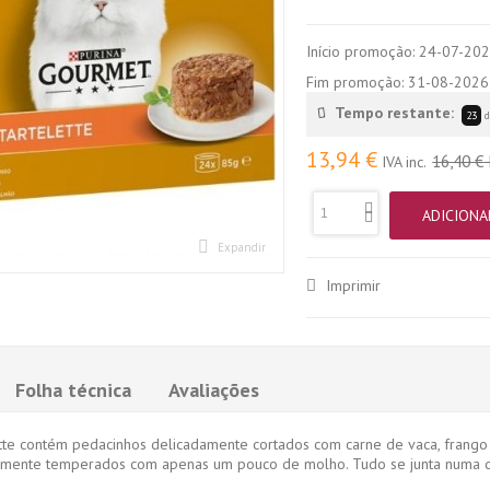
Início promoção:
24-07-20
Fim promoção:
31-08-2026
Tempo restante:
23
d
13,94 €
16,40 €
IVA inc.
ADICIONA
Expandir
Imprimir
Folha técnica
Avaliações
e contém pedacinhos delicadamente cortados com carne de vaca, frango
amente temperados com apenas um pouco de molho. Tudo se junta numa del