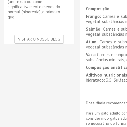
(anorexia) ou come
significativamente menos do
Composição:
normal (hiporexia), o primeiro
Frango:
Carnes e subp
que...
vegetal, substâncias m
Salmão:
Carnes e sub
vegetal, substâncias m
VISITAR O NOSSO BLOG
Atum:
Carnes e subpr
vegetal, substâncias m
Vaca:
Carnes e subprod
substâncias minerais, 
Composição analítica
Aditivos nutricionais
hidratado: 3,5; Sulfa
Dose diária recomendad
Para um gato adulto com
considerando gatos adu
se necessário de forma