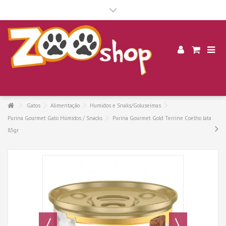
.
Gatos
Alimentação
Humidos e Snaks/Goluseimas
Purina Gourmet Gato Húmidos / Snacks
Purina Gourmet Gold Terrine Coelho lata
85gr