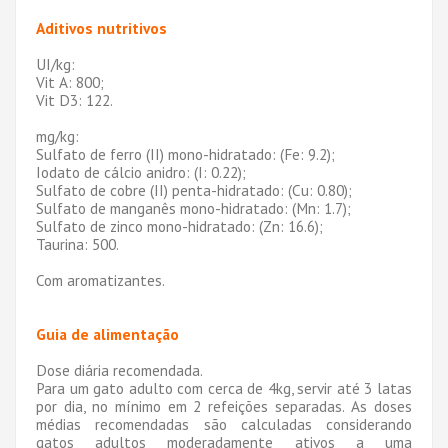
Aditivos nutritivos
UI/kg:
Vit A: 800;
Vit D3: 122.
mg/kg:
Sulfato de ferro (II) mono-hidratado: (Fe: 9.2);
Iodato de cálcio anidro: (I: 0.22);
Sulfato de cobre (II) penta-hidratado: (Cu: 0.80);
Sulfato de manganês mono-hidratado: (Mn: 1.7);
Sulfato de zinco mono-hidratado: (Zn: 16.6);
Taurina: 500.
Com aromatizantes.
Guia de alimentação
Dose diária recomendada.
Para um gato adulto com cerca de 4kg, servir até 3 latas
por dia, no mínimo em 2 refeições separadas. As doses
médias recomendadas são calculadas considerando
gatos adultos moderadamente ativos a uma