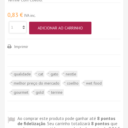
0,83 €
IVA inc.
ADICIONAR AO CARRINHO
Imprimir
qualidade
cat
gato
nestle
melhor preço do mercado
coelho
wet food
gourmet
gold
terrine
Ao comprar este produto pode ganhar até
8
pontos
de fidelização
. Seu carrinho totalizará
8
pontos
que