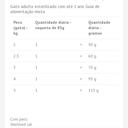
Gato adulto esterilizado com até 1 ano Guia de
alimentação mista
Peso
Quantidade diária -
Quantidade
(gato) -
saqueta de 85g
diária -
kg
gramas
2
1
+
50 g
2,5
1
+
60 g
3
1
+
70 g
4
1
+
95 g
5
1
+
115 g
Com perú:
Sterlised cat