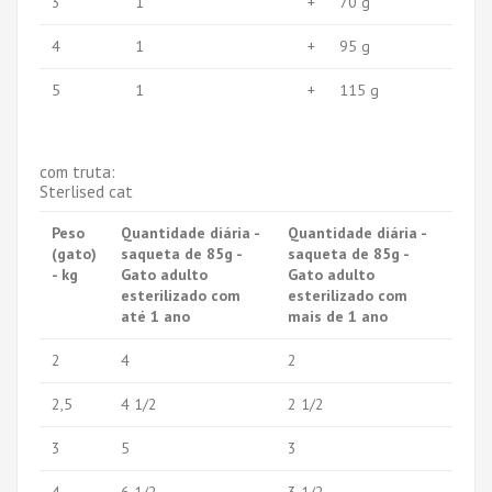
3
1
+
70 g
4
1
+
95 g
5
1
+
115 g
com truta:
Sterlised cat
Peso
Quantidade diária -
Quantidade diária -
(gato)
saqueta de 85g -
saqueta de 85g -
- kg
Gato adulto
Gato adulto
esterilizado com
esterilizado com
até 1 ano
mais de 1 ano
2
4
2
2,5
4 1/2
2 1/2
3
5
3
4
6 1/2
3 1/2