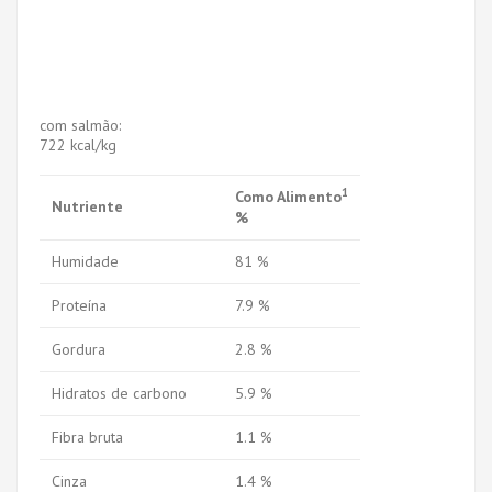
com salmão:
722 kcal/kg
1
Como Alimento
Nutriente
%
Humidade
81 %
Proteína
7.9 %
Gordura
2.8 %
Hidratos de carbono
5.9 %
Fibra bruta
1.1 %
Cinza
1.4 %