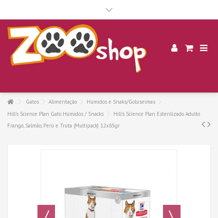
.
Gatos
Alimentação
Humidos e Snaks/Goluseimas
Hill's Science Plan Gato Húmidos / Snacks
Hill's Science Plan Esterilizado Adulto
Frango, Salmão, Perú e Truta (Multipack) 12x85gr