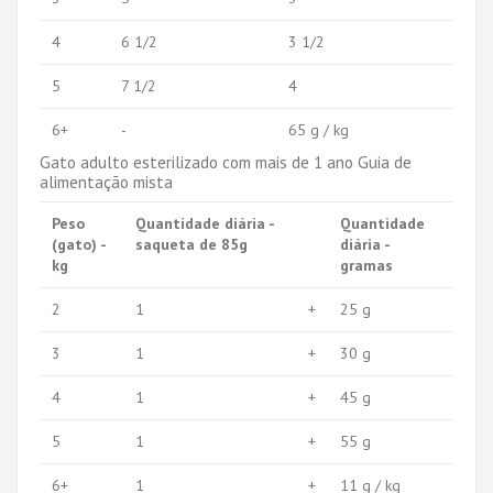
4
6 1/2
3 1/2
5
7 1/2
4
6+
-
65 g / kg
Gato adulto esterilizado com mais de 1 ano Guia de
alimentação mista
Peso
Quantidade diária -
Quantidade
(gato) -
saqueta de 85g
diária -
kg
gramas
2
1
+
25 g
3
1
+
30 g
4
1
+
45 g
5
1
+
55 g
6+
1
+
11 g / kg