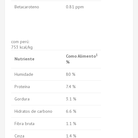
Betacaroteno
0.81 ppm
com perú:
753 kcal/kg
1
Como Alimento
Nutriente
%
Humidade
80 %
Proteína
7.4 %
Gordura
3.1 %
Hidratos de carbono
6.6 %
Fibra bruta
1.1 %
Cinza
1.4 %