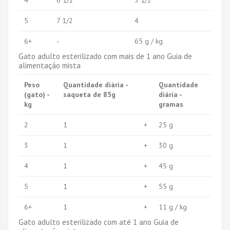
5
7 1/2
4
6+
-
65 g / kg
Gato adulto esterilizado com mais de 1 ano Guia de
alimentação mista
Peso
Quantidade diária -
Quantidade
(gato) -
saqueta de 85g
diária -
kg
gramas
2
1
+
25 g
3
1
+
30 g
4
1
+
45 g
5
1
+
55 g
6+
1
+
11 g / kg
Gato adulto esterilizado com até 1 ano Guia de