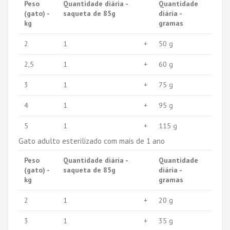
Peso
Quantidade diária -
Quantidade
(gato) -
saqueta de 85g
diária -
kg
gramas
2
1
+
50 g
2,5
1
+
60 g
3
1
+
75 g
4
1
+
95 g
5
1
+
115 g
Gato adulto esterilizado com mais de 1 ano
Peso
Quantidade diária -
Quantidade
(gato) -
saqueta de 85g
diária -
kg
gramas
2
1
+
20 g
3
1
+
35 g