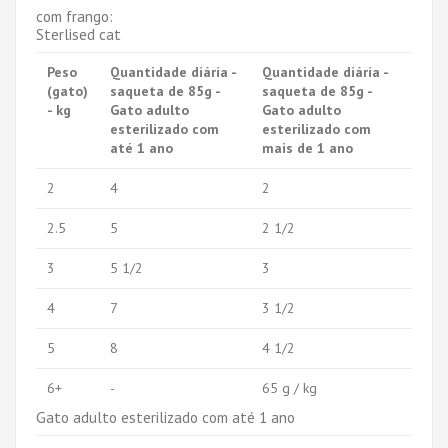
com frango:
Sterlised cat
Peso
Quantidade diária -
Quantidade diária -
(gato)
saqueta de 85g -
saqueta de 85g -
- kg
Gato adulto
Gato adulto
esterilizado com
esterilizado com
até 1 ano
mais de 1 ano
2
4
2
2.5
5
2 1/2
3
5 1/2
3
4
7
3 1/2
5
8
4 1/2
6+
-
65 g / kg
Gato adulto esterilizado com até 1 ano