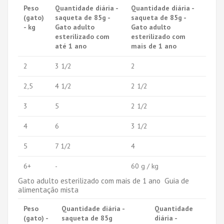
Peso
Quantidade diária -
Quantidade diária -
(gato)
saqueta de 85g -
saqueta de 85g -
- kg
Gato adulto
Gato adulto
esterilizado com
esterilizado com
até 1 ano
mais de 1 ano
2
3 1/2
2
2,5
4 1/2
2 1/2
3
5
2 1/2
4
6
3 1/2
5
7 1/2
4
6+
-
60 g / kg
Gato adulto esterilizado com mais de 1 ano Guia de
alimentação mista
Peso
Quantidade diária -
Quantidade
(gato) -
saqueta de 85g
diária -