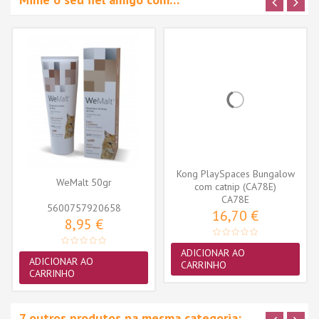
Kong PlaySpaces Bungalow
WeMalt 50gr
com catnip (CA78E)
CA78E
5600757920658
16,70 €
8,95 €
ADICIONAR AO
ADICIONAR AO
CARRINHO
CARRINHO
7 outros produtos na mesma categoria: