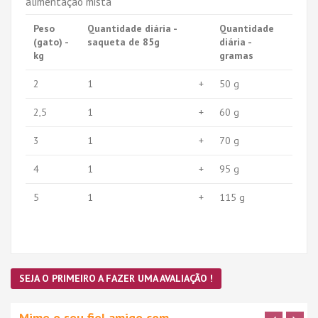
alimentação mista
Peso
Quantidade diária -
Quantidade
(gato) -
saqueta de 85g
diária -
kg
gramas
2
1
+
50 g
2,5
1
+
60 g
3
1
+
70 g
4
1
+
95 g
5
1
+
115 g
SEJA O PRIMEIRO A FAZER UMA AVALIAÇÃO !
Mime o seu fiel amigo com…