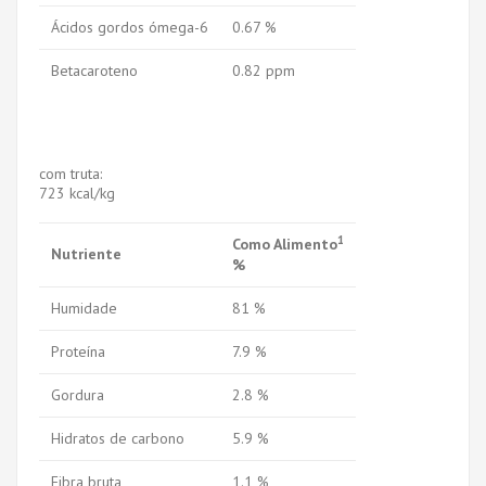
Ácidos gordos ómega-6
0.67 %
Betacaroteno
0.82 ppm
com truta:
723 kcal/kg
1
Como Alimento
Nutriente
%
Humidade
81 %
Proteína
7.9 %
Gordura
2.8 %
Hidratos de carbono
5.9 %
Fibra bruta
1.1 %