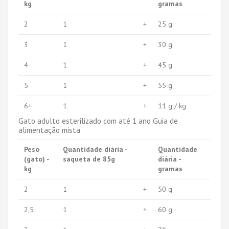
kg
gramas
2
1
+
25 g
3
1
+
30 g
4
1
+
45 g
5
1
+
55 g
6+
1
+
11 g / kg
Gato adulto esterilizado com até 1 ano Guia de
alimentação mista
Peso
Quantidade diária -
Quantidade
(gato) -
saqueta de 85g
diária -
kg
gramas
2
1
+
50 g
2,5
1
+
60 g