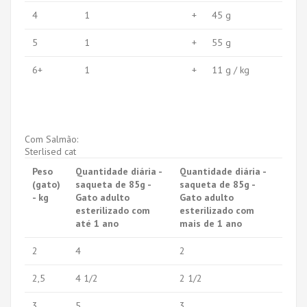
4
1
+
45 g
5
1
+
55 g
6+
1
+
11 g / kg
Com Salmão:
Sterlised cat
Peso
Quantidade diária -
Quantidade diária -
(gato)
saqueta de 85g -
saqueta de 85g -
- kg
Gato adulto
Gato adulto
esterilizado com
esterilizado com
até 1 ano
mais de 1 ano
2
4
2
2,5
4 1/2
2 1/2
3
5
3