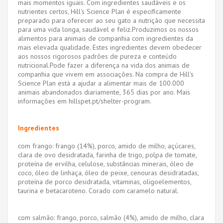
mais momentos iguais. Com ingredientes saudáveis e os
nutrientes certos, Hill's Science Plan é especificamente
preparado para oferecer ao seu gato a nutrição que necessita
para uma vida longa, saudável e feliz.
Produzimos os nossos
alimentos para animais de companhia com ingredientes da
mais elevada qualidade. Estes ingredientes devem obedecer
aos nossos rigorosos padrões de pureza e conteúdo
nutricional.
Pode fazer a diferença na vida dos animais de
companhia que vivem em associações. Na compra de Hill’s
Science Plan está a ajudar a alimentar mais de 100.000
animais abandonados diariamente, 365 dias por ano. Mais
informações em hillspet.pt/shelter-program.
Ingredientes
com frango: frango (14%), porco, amido de milho, açúcares,
clara de ovo desidratada, farinha de trigo, polpa de tomate,
proteína de ervilha, celulose, substâncias minerais, óleo de
coco, óleo de linhaça, óleo de peixe, cenouras desidratadas,
proteína de porco desidratada, vitaminas, oligoelementos,
taurina e betacaroteno. Corado com caramelo natural.
com salmão: frango, porco, salmão (4%), amido de milho, clara