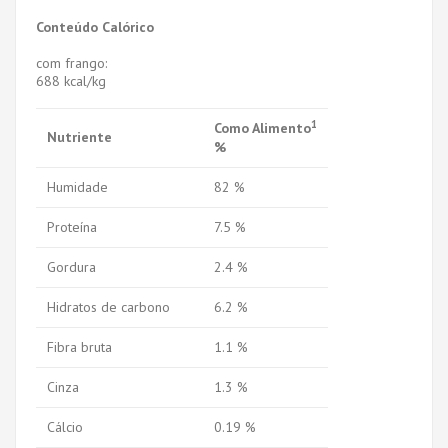
Conteúdo Calórico
com frango:
688 kcal/kg
1
Como Alimento
Nutriente
%
Humidade
82 %
Proteína
7.5 %
Gordura
2.4 %
Hidratos de carbono
6.2 %
Fibra bruta
1.1 %
Cinza
1.3 %
Cálcio
0.19 %