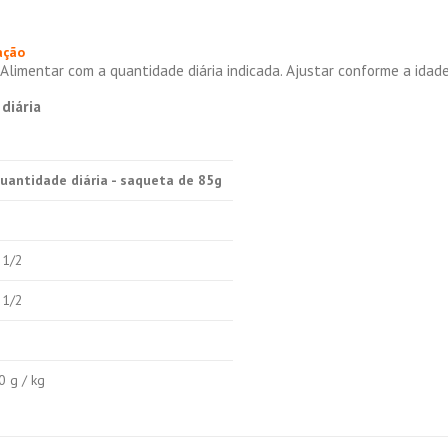
ação
 Alimentar com a quantidade diária indicada. Ajustar conforme a idad
diária
uantidade diária - saqueta de 85g
 1/2
 1/2
0 g / kg