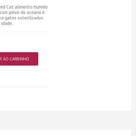
lised Cat alimento húmido
 com peixe do oceano é
a gatos esterilizados
 idade.
R AO CARRINHO