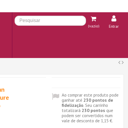
(vazio)
Entrar
an
Ao comprar este produto pode
ture
ganhar até
230
pontos de
o
fidelização
. Seu carrinho
totalizará
230
pontos
que
podem ser convertidos num
vale de desconto de
1,15 €
.