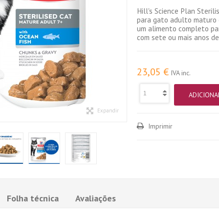
Hill's Science Plan Steri
para gato adulto maturo
um alimento completo par
com sete ou mais anos de
23,05 €
IVA inc.
ADICIONA
Expandir
Imprimir
Folha técnica
Avaliações