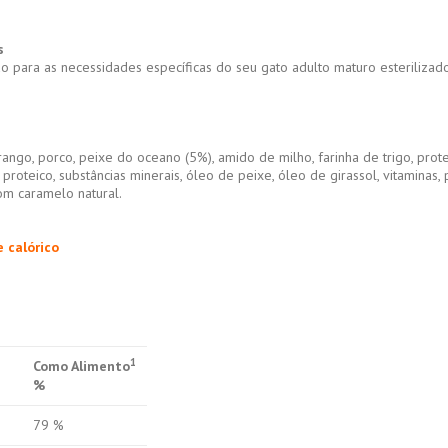
s
 para as necessidades específicas do seu gato adulto maturo esterilizado
ngo, porco, peixe do oceano (5%), amido de milho, farinha de trigo, proteí
 proteico, substâncias minerais, óleo de peixe, óleo de girassol, vitaminas
om caramelo natural.
 calórico
1
Como Alimento
%
79 %