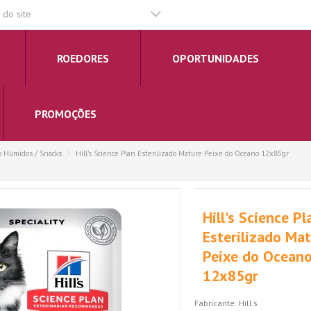
do site
ROEDORES
OPORTUNIDADES
PROMOÇÕES
to Húmidos / Snacks
Hill's Science Plan Esterilizado Mature Peixe do Oceano 12x85gr
Hill's Science Pl
Esterilizado Ma
Peixe do Ocean
12x85gr
Fabricante:
Hill's