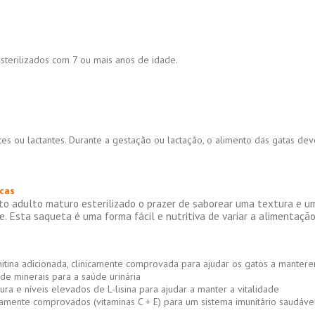
sterilizados com 7 ou mais anos de idade.
tes ou lactantes. Durante a gestação ou lactação, o alimento das gatas dev
icas
to adulto maturo esterilizado o prazer de saborear uma textura e 
ve. Esta saqueta é uma forma fácil e nutritiva de variar a alimentaç
itina adicionada, clinicamente comprovada para ajudar os gatos a manter
de minerais para a saúde urinária
ra e níveis elevados de L-lisina para ajudar a manter a vitalidade
icamente comprovados (vitaminas C + E) para um sistema imunitário saudáve