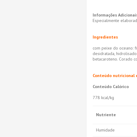
Informações Adicionai
Especialmente elaborado
Ingredientes
com peixe do oceano: fra
desidratada, hidrolisado
betacaroteno. Corado c
Conteúdo nutricional e
Conteúdo Calórico
778 kcal/kg
Nutriente
Humidade