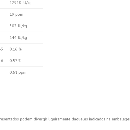
12918 IU/kg
19 ppm
302 IU/kg
144 IU/kg
-3
0.16 %
-6
0.57 %
0.61 ppm
apresentados podem divergir ligeiramente daqueles indicados na embalag