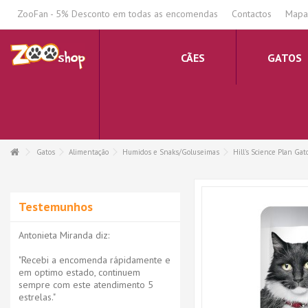
.
ZooFan - 5% Desconto em todas as encomendas
Contactos
Mapa 
CÃES
GATOS
Gatos
Alimentação
Humidos e Snaks/Goluseimas
Hill's Science Plan Ga
Testemunhos
Antonieta Miranda diz:
"Recebi a encomenda rápidamente e
em optimo estado, continuem
sempre com este atendimento 5
estrelas."