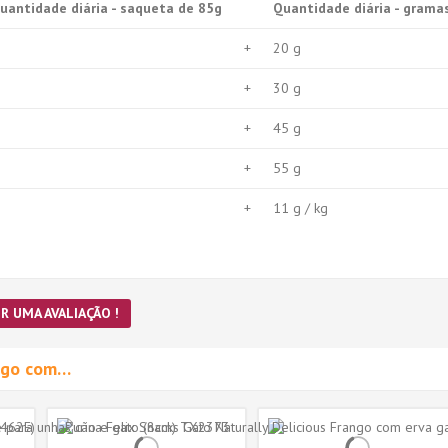
uantidade diária - saqueta de 85g
Quantidade diária - grama
+
20 g
+
30 g
+
45 g
+
55 g
+
11 g / kg
R UMA AVALIAÇÃO !
migo com…