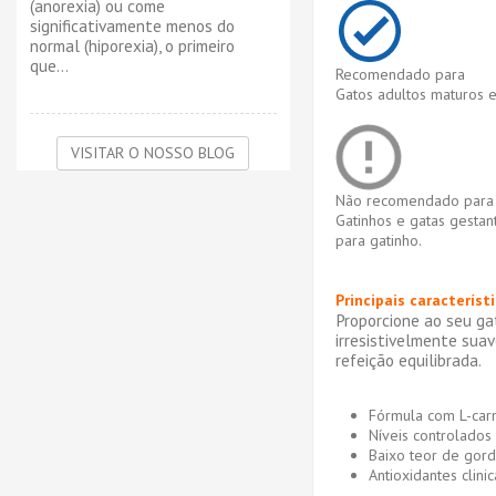
(anorexia) ou come
significativamente menos do
normal (hiporexia), o primeiro
que...
Recomendado para
Gatos adultos maturos e
VISITAR O NOSSO BLOG
Não recomendado para
Gatinhos e gatas gestan
para gatinho.
Principais característ
Proporcione ao seu ga
irresistivelmente sua
refeição equilibrada.
Fórmula com L-carn
Níveis controlados 
Baixo teor de gordu
Antioxidantes clin