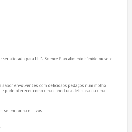
e ser alterado para Hill's Science Plan alimento húmido ou seco
um sabor envolventes com deliciosos pedaços num molho
ão e pode oferecer como uma cobertura deliciosa ou uma
em-se em forma e ativos
l