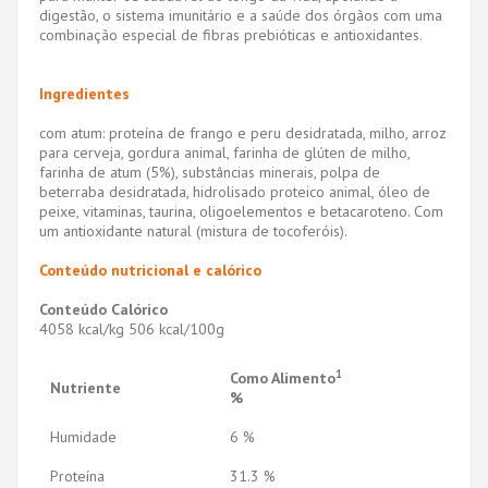
digestão, o sistema imunitário e a saúde dos órgãos com uma
combinação especial de fibras prebióticas e antioxidantes.
Ingredientes
com atum: proteína de frango e peru desidratada, milho, arroz
para cerveja, gordura animal, farinha de glúten de milho,
farinha de atum (5%), substâncias minerais, polpa de
beterraba desidratada, hidrolisado proteico animal, óleo de
peixe, vitaminas, taurina, oligoelementos e betacaroteno. Com
um antioxidante natural (mistura de tocoferóis).
Conteúdo nutricional e calórico
Conteúdo Calórico
4058 kcal/kg 506 kcal/100g
1
Como Alimento
Nutriente
%
Humidade
6 %
Proteína
31.3 %