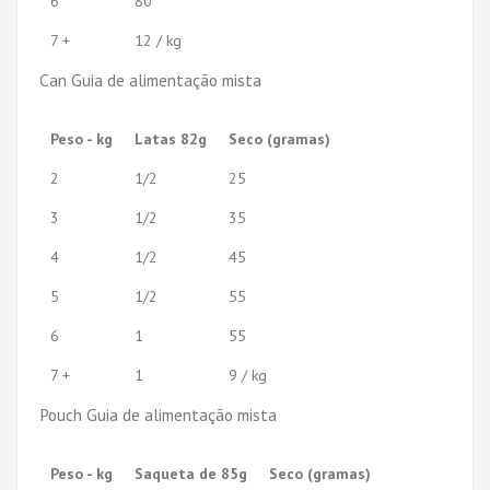
6
80
7 +
12 / kg
Can Guia de alimentação mista
Peso - kg
Latas 82g
Seco (gramas)
2
1/2
25
3
1/2
35
4
1/2
45
5
1/2
55
6
1
55
7 +
1
9 / kg
Pouch Guia de alimentação mista
Peso - kg
Saqueta de 85g
Seco (gramas)