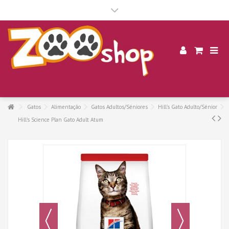
.
Gatos
Alimentação
Gatos Adultos/Séniores
Hill's Gato Adulto/Sénior
Hill's Science Plan Gato Adult Atum