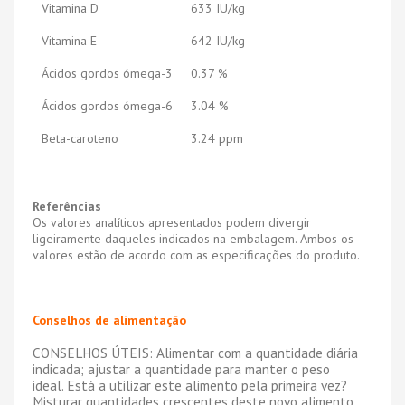
Vitamina D
633 IU/kg
Vitamina E
642 IU/kg
Ácidos gordos ómega-3
0.37 %
Ácidos gordos ómega-6
3.04 %
Beta-caroteno
3.24 ppm
Referências
Os valores analíticos apresentados podem divergir
ligeiramente daqueles indicados na embalagem. Ambos os
valores estão de acordo com as especificações do produto.
Conselhos de alimentação
CONSELHOS ÚTEIS: Alimentar com a quantidade diária
indicada; ajustar a quantidade para manter o peso
ideal. Está a utilizar este alimento pela primeira vez?
Misturar quantidades crescentes deste novo alimento