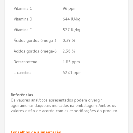
Vitamina C
96 ppm
Vitamina D
644 IU/kg
Vitamina E
527 IU/kg
Ácidos gordos ómega-3
0.39 %
Ácidos gordos ómega-6
2.38 %
Betacaroteno
1.85 ppm
L-carnitina
527.1 ppm
Referências
Os valores analíticos apresentados podem divergir
ligeiramente daqueles indicados na embalagem. Ambos os
valores estão de acordo com as especificações do produto.
Conselhos de alimentação