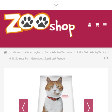
.
Gatos
Alimentação
Gatos Adultos/Séniores
Hill's Gato Adulto/Sénior
Hill's Science Plan Gato Adult Sterilised Frango