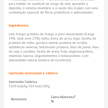
para manter-se saudável ao longo da vida, apoiando a
digestão, o sistema imunitário e a saúde dos órgãos com uma
combinação especial de fibras prebióticas e antioxidantes.
Ingredientes
com frango: proteína de frango e peru desidratada (frango
14%; total aves 23%), milho, trinca de arroz, trigo, farinha de
proteína de milho, gordura animal, proteína de ervilha,
substâncias minerais, hidrolisado proteico, óleo de peixe, óleo
de soja, L-carnitina, farelo de aveia, fruto-oligossacarídeos,
vitaminas, taurina, oligoelementos e betacaroteno. Com
antioxidante natural (mistura de tocoferóis).
Conteúdo nutricional e calórico
Conteúdo Calórico
3569 kcal/kg 364 kcal/100g
1
Como Alimento
Nutriente
%