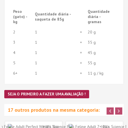
Peso
Quantidade
Quantidade diária -
(gato) -
diária -
saqueta de 85g
kg
gramas
2
1
+
20 g
3
1
+
35 g
4
1
+
45 g
5
1
+
55 g
6+
1
+
11 g / kg
SEJA O PRIMEIRO A FAZER UMA AVALIAÇÃO !
17 outros produtos na mesma categoria: