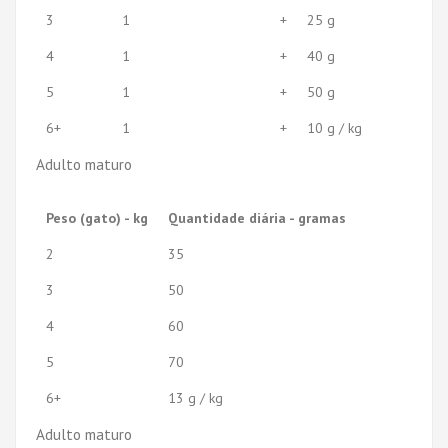
3
1
+
25 g
4
1
+
40 g
5
1
+
50 g
6+
1
+
10 g / kg
Adulto maturo
Peso (gato) - kg
Quantidade diária - gramas
2
35
3
50
4
60
5
70
6+
13 g / kg
Adulto maturo