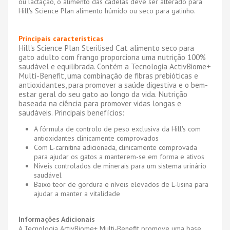
ou lactação, o alimento das cadelas deve ser alterado para
Hill's Science Plan alimento húmido ou seco para gatinho.
Principais características
Hill's Science Plan Sterilised Cat alimento seco para
gato adulto com frango proporciona uma nutrição 100%
saudável e equilibrada. Contém a Tecnologia ActivBiome+
Multi-Benefit, uma combinação de fibras prebióticas e
antioxidantes, para promover a saúde digestiva e o bem-
estar geral do seu gato ao longo da vida. Nutrição
baseada na ciência para promover vidas longas e
saudáveis.
Principais benefícios:
A fórmula de controlo de peso exclusiva da Hill's com
antioxidantes clinicamente comprovados
Com L-carnitina adicionada, clinicamente comprovada
para ajudar os gatos a manterem-se em forma e ativos
Níveis controlados de minerais para um sistema urinário
saudável
Baixo teor de gordura e níveis elevados de L-lisina para
ajudar a manter a vitalidade
Informações Adicionais
A Tecnologia ActivBiome+ Multi-Benefit promove uma base