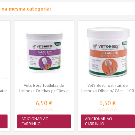
 na mesma categoria:
e
Vet's Best Toalhitas de
Vet's Best Toalhitas de
atos
Limpeza Orelhas p/ Cães e
Limpeza Olhos p/ Cães - 100
Gatos -...
unid.
6,50 €
6,50 €
ADICIONAR AO
ADICIONAR AO
CARRINHO
CARRINHO