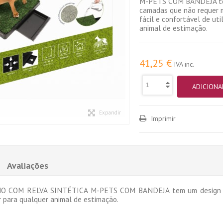
M-PETS COM BANDEJA te
camadas que não requer 
fácil e confortável de uti
animal de estimação.
41,25 €
IVA inc.
ADICIONA
Expandir
Imprimir
Avaliações
 COM RELVA SINTÉTICA M-PETS COM BANDEJA tem um design de t
ar para qualquer animal de estimação.