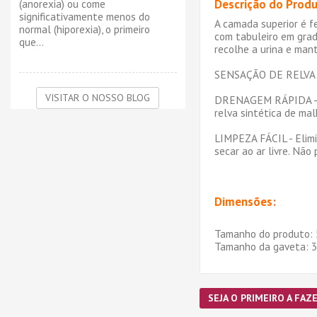
(anorexia) ou come
Descrição do Produ
significativamente menos do
A camada superior é f
normal (hiporexia), o primeiro
com tabuleiro em grad
que...
recolhe a urina e man
SENSAÇÃO DE RELVA NAT
VISITAR O NOSSO BLOG
DRENAGEM RÁPIDA - A r
relva sintética de ma
LIMPEZA FÁCIL - Elimi
secar ao ar livre. Não
Dimensões:
Tamanho do produto: 
Tamanho da gaveta: 30
SEJA O PRIMEIRO A FAZE