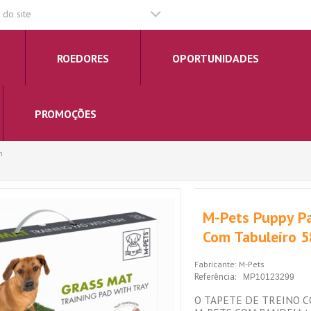
do site
ROEDORES
OPORTUNIDADES
PROMOÇÕES
m
M-Pets Puppy P
Com Tabuleiro 
Fabricante:
M-Pets
Referência:
MP10123299
O TAPETE DE TREINO C