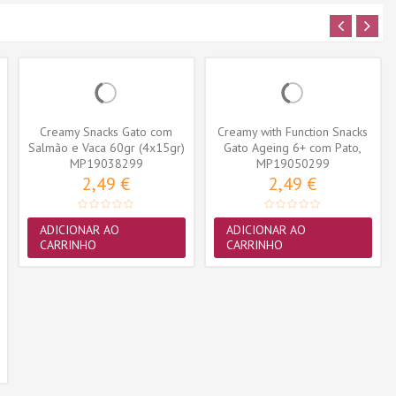
Creamy Snacks Gato com
Creamy with Function Snacks
Salmão e Vaca 60gr (4x15gr)
Gato Ageing 6+ com Pato,
MP19038299
MP19050299
Atum...
2,49 €
2,49 €
ADICIONAR AO
ADICIONAR AO
CARRINHO
CARRINHO