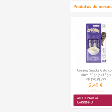
Produtos do mesmo
ks Gato
Crunchy Bites Snacks Gato
gr
com Catnip 60gr
9
MP20646399
1,49 €
ADICIONAR AO
CARRINHO
Creamy Snacks Gato c
Atum 60gr (4x15gr)
MP19038599
2,49 €
ADICIONAR AO
CARRINHO