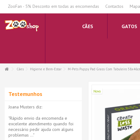
.
ZooFan - 5% Desconto em todas as encomendas
Contactos
Mapa 
CÃES
GATOS
Cães
Higiene e Bem-Estar
M-Pets Puppy Pad Grass Com Tabuleiro 58x46c
Novo
Testemunhos
Joana Musters diz:
"Rápido envio da encomenda e
excelente atendimento quando foi
necessário pedir ajuda com alguns
problemas ..."