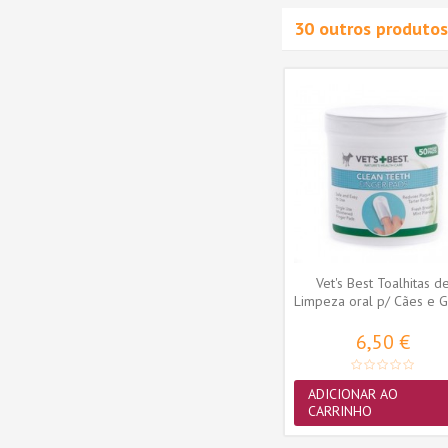
30 outros produtos
o
Champô Artero
ye Bye
Antiparasitário Bye Bye 5L
93,35 €
ADICIONAR AO
CARRINHO
Vet's Best Toalhitas d
Limpeza oral p/ Cães e G
- 50...
6,50 €
ADICIONAR AO
CARRINHO