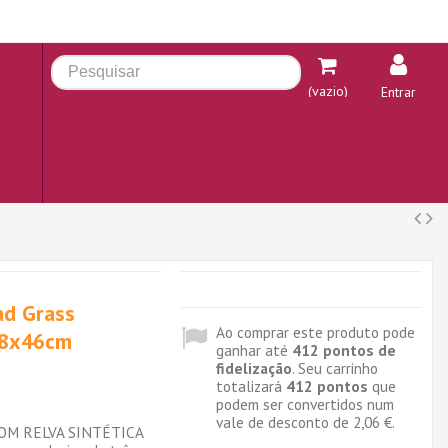
(vazio)
Entrar
ad Grass
Ao comprar este produto pode
58x46cm
ganhar até
412
pontos de
fidelização
. Seu carrinho
totalizará
412
pontos
que
podem ser convertidos num
vale de desconto de
2,06 €
.
OM RELVA SINTÉTICA