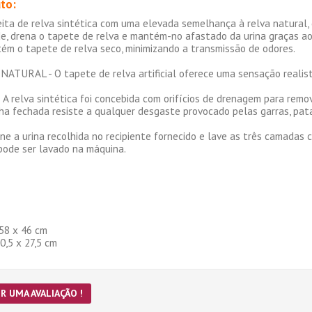
to:
eita de relva sintética com uma elevada semelhança à relva natural,
e, drena o tapete de relva e mantém-no afastado da urina graças aos
tém o tapete de relva seco, minimizando a transmissão de odores.
URAL - O tapete de relva artificial oferece uma sensação realista
elva sintética foi concebida com orifícios de drenagem para remove
lha fechada resiste a qualquer desgaste provocado pelas garras, pata
ne a urina recolhida no recipiente fornecido e lave as três camadas
 pode ser lavado na máquina.
58 x 46 cm
,5 x 27,5 cm
R UMA AVALIAÇÃO !