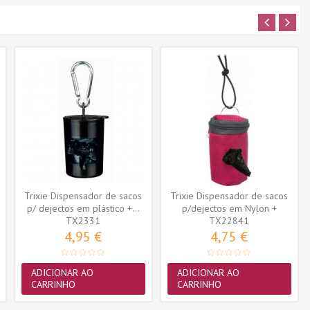
Trixie Dispensador de sacos
Trixie Dispensador de sacos
p/ dejectos em plástico +...
p/dejectos em Nylon +
TX2331
Recarga...
TX22841
4,95 €
4,75 €
ADICIONAR AO
ADICIONAR AO
CARRINHO
CARRINHO