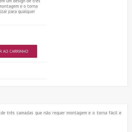
m um design de três
montagem e o torna
lizar para qualquer
R AO CARRINHO
rês camadas que não requer montagem e o torna fácil e