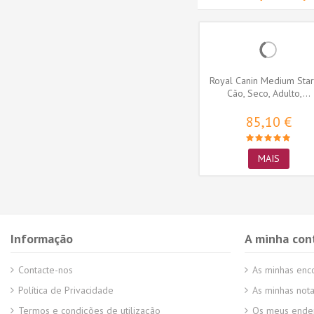
Adult
Royal Canin French Bulldog
Royal Canin Medium Star
oz
Adult, Cão, Seco, Adulto,...
Cão, Seco, Adulto,...
23,94 €
85,10 €
MAIS
MAIS
Informação
A minha con
Contacte-nos
As minhas en
Política de Privacidade
As minhas nota
Termos e condições de utilização
Os meus ende