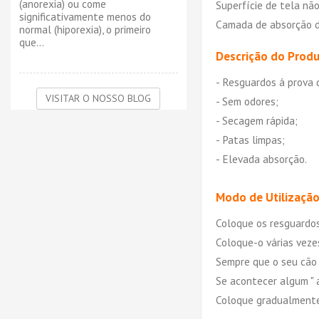
(anorexia) ou come
Superfície de tela nã
significativamente menos do
Camada de absorção d
normal (hiporexia), o primeiro
que...
Descrição do Produ
- Resguardos á prova 
VISITAR O NOSSO BLOG
- Sem odores;
- Secagem rápida;
- Patas limpas;
- Elevada absorção.
Modo de Utilização
Coloque os resguardos
Coloque-o várias vezes
Sempre que o seu cão 
Se acontecer algum " a
Coloque gradualmente 