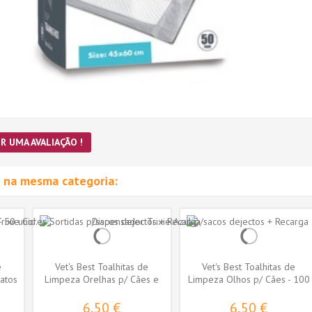
R UMA AVALIAÇÃO !
 na mesma categoria:
e
Vet's Best Toalhitas de
Vet's Best Toalhitas de
atos
Limpeza Orelhas p/ Cães e
Limpeza Olhos p/ Cães - 100
Gatos -...
unid.
6,50 €
6,50 €