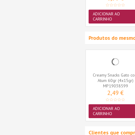
ADICIONAR AO
ADICIONAR AO
CARRINHO
CARRINHO
Produtos do mesmo
ks Gato
Crunchy Bites Snacks Gato
Creamy Snacks Gato c
gr
com Catnip 60gr
Atum 60gr (4x15gr)
9
MP20646399
MP19038599
1,49 €
2,49 €
ADICIONAR AO
ADICIONAR AO
CARRINHO
CARRINHO
Clientes que comp