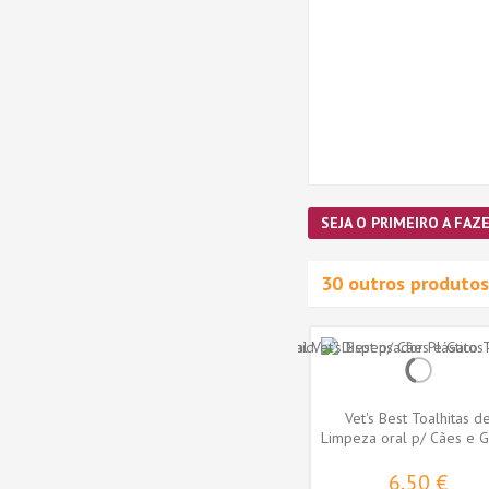
SEJA O PRIMEIRO A FAZE
30 outros produtos
o
Desodorizante Artero Sniff
Vet's Best Toalhitas d
 Bye 5L
300ml
Limpeza oral p/ Cães e G
- 50...
20,80 €
6,50 €