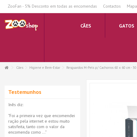
.
ZooFan - 5% Desconto em todas as encomendas
Contactos
Mapa 
CÃES
GATOS
Cães
Higiene e Bem-Estar
Resguardos M-Pets p/ Cachorros 60 x 60 cm - 30
Testemunhos
Inês diz:
"Foi a primeira vez que encomendei
ração pela internet e estou muito
satisfeita, tanto com o valor da
encomenda como ..."