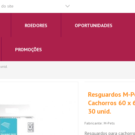
do site
ROEDORES
OPORTUNIDADES
PROMOÇÕES
 unid.
Resguardos M-P
Cachorros 60 x 
30 unid.
Fabricante:
M-Pets
Resguardos para cachorro