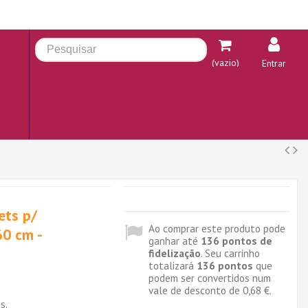
(vazio)
Entrar
ets p/
Ao comprar este produto pode
60 cm -
ganhar até
136
pontos de
fidelização
. Seu carrinho
totalizará
136
pontos
que
podem ser convertidos num
vale de desconto de
0,68 €
.
s.