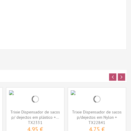
Trixie Dispensador de sacos
Trixie Dispensador de sacos
p/ dejectos em plástico +...
p/dejectos em Nylon +
TX2331
Recarga...
TX22841
4,95 €
4,75 €