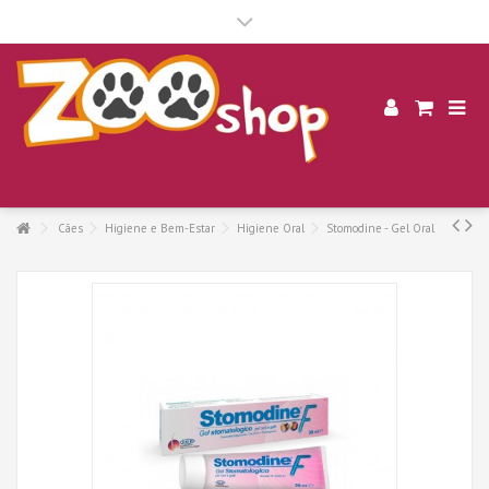
.
Cães
Higiene e Bem-Estar
Higiene Oral
Stomodine - Gel Oral