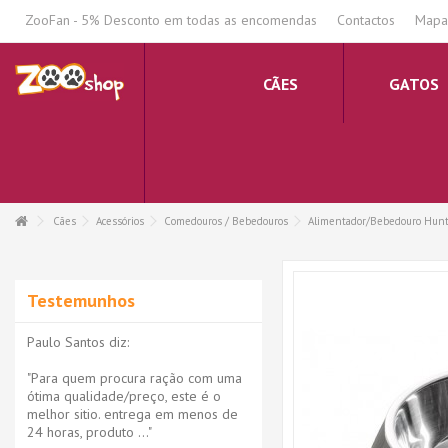
.
ZooFan - 5% Desconto em todas as encomendas
Contactos
Mapa 
CÃES
GATOS
Cães
Acessórios
Comedouros / Bebedouros
Alimentador/Bebedouro Hunte
Testemunhos
Paulo Santos diz:
"Para quem procura ração com uma
ótima qualidade/preço, este é o
melhor sitio. entrega em menos de
24 horas, produto ..."