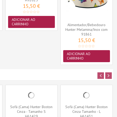
L (700ml)
H92025
15,50 €
ADICIONAR AO
CARRINHO
Alimentador/Bebedouro
Hunter Melamina/Inox com
Borboletas...
91861
15,50 €
ADICIONAR AO
CARRINHO
Sofá (Cama) Hunter Boston
Sofá (Cama) Hunter Boston
Cinza - Tamanho S
Cinza Tamanho - L
H61429
H61431