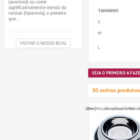
(anorexia) ou come
significativamente menos do
TAMANHO
normal (hiporexia), o primeiro
que...
S
M
VISITAR O NOSSO BLOG
L
SEJA O PRIMEIRO A FAZE
30 outros produtos
 p/ Cães
Trixie Dog Activity - Mini
 cor...
Solitaire - 20cm (TX32023)