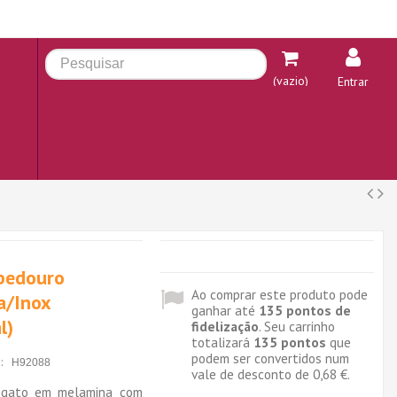
(vazio)
Entrar
bedouro
Ao comprar este produto pode
a/Inox
ganhar até
135
pontos de
l)
fidelização
. Seu carrinho
totalizará
135
pontos
que
podem ser convertidos num
:
H92088
vale de desconto de
0,68 €
.
e gato em melamina com