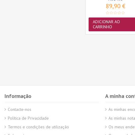
11,90 €
89,90 €
ADICIONAR AO
ADICIONAR AO
CARRINHO
CARRINHO
Informação
A minha con
Contacte-nos
As minhas en
Política de Privacidade
As minhas nota
Termos e condições de utilização
Os meus ende