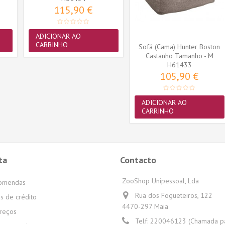
115,90 €
ADICIONAR AO
CARRINHO
Sofá (Cama) Hunter Boston
Castanho Tamanho - M
H61433
105,90 €
ADICIONAR AO
CARRINHO
ta
Contacto
ZooShop Unipessoal, Lda
comendas
Rua dos Fogueteiros, 122
s de crédito
4470-297 Maia
reços
Telf:
220046123 (Chamada par