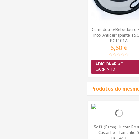
TX32023
10,40 €
ADICIONAR AO
CARRINHO
Comedouro/Bebedouro 
Inox Antiderrapante 15.
PC1101A
(240ml)
6,60 €
ADICIONAR AO
CARRINHO
Produtos do mesmo
douro
Alimentador/Bebedouro
Sofá (Cama) Hunter Bos
dável...
Hunter em Aço Inoxidável...
Castanho - Tamanho 
H41711
H61432