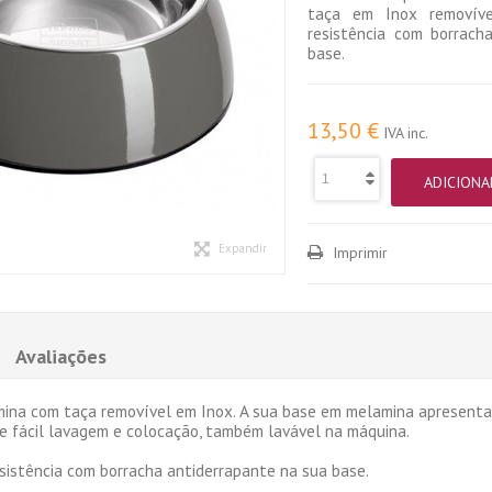
taça em Inox removíve
resistência com borrach
base.
13,50 €
IVA inc.
ADICIONA
Expandir
Imprimir
Avaliações
na com taça removível em Inox. A sua base em melamina apresenta u
e fácil lavagem e colocação, também lavável na máquina.
sistência com borracha antiderrapante na sua base.