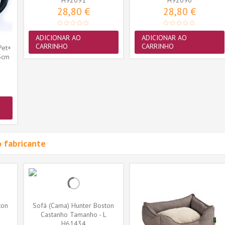
H92091
- XL...
H92090
XL...
28,80 €
28,80 €
ADICIONAR AO
ADICIONAR AO
CARRINHO
CARRINHO
Pet+
5cm
 fabricante
ton
Sofá (Cama) Hunter Boston
S
Castanho Tamanho - L
H61434