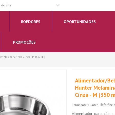
do site
ROEDORES
OPORTUNIDADES
PROMOÇÕES
r Melamina/Inox Cinza - M (350 ml)
Alimentador/Be
Hunter Melamin
Cinza - M (350 m
Referência
Fabricante:
Hunter
Alimentador para cão 