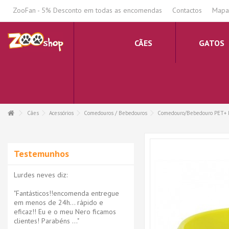
.
ZooFan - 5% Desconto em todas as encomendas
Contactos
Mapa 
CÃES
GATOS
Cães
Acessórios
Comedouros / Bebedouros
Comedouro/Bebedouro PET+ P
Testemunhos
Lurdes neves diz:
"Fantásticos!!encomenda entregue
em menos de 24h... rápido e
eficaz!! Eu e o meu Nero ficamos
clientes! Parabéns ..."