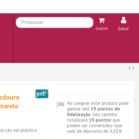
(vazio)
Entrar
edouro
Ao comprar este produto pode
marelo
ganhar até
19
pontos de
fidelização
. Seu carrinho
totalizará
19
pontos
que
podem ser convertidos num
a cão em plástico
vale de desconto de
0,10 €
.