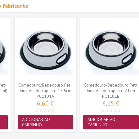
 fabricante
Pet+
Comedouro/Bebedouro Pet+
Comedouro/Bebedouro Pet+
0ml)
Inox Antiderrapante 15.5cm
Inox Antiderrapante 21cm
PC1101A
(240ml)
PC1101B
(475ml)
6,60 €
6,15 €
ADICIONAR AO
ADICIONAR AO
CARRINHO
CARRINHO