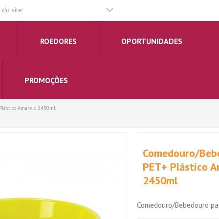
do site
ROEDORES
OPORTUNIDADES
PROMOÇÕES
lástico Amarelo 2450ml
Comedouro/Beb
PET+ Plástico A
2450ml
Comedouro/Bebedouro par