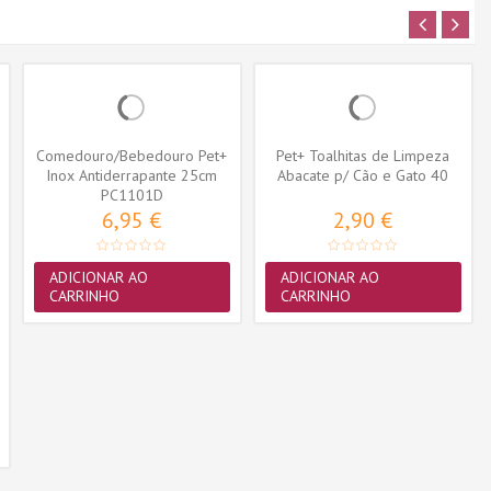
Comedouro/Bebedouro Pet+
Pet+ Toalhitas de Limpeza
Inox Antiderrapante 25cm
Abacate p/ Cão e Gato 40
PC1101D
(946ml)
uni.
6,95 €
2,90 €
ADICIONAR AO
ADICIONAR AO
CARRINHO
CARRINHO