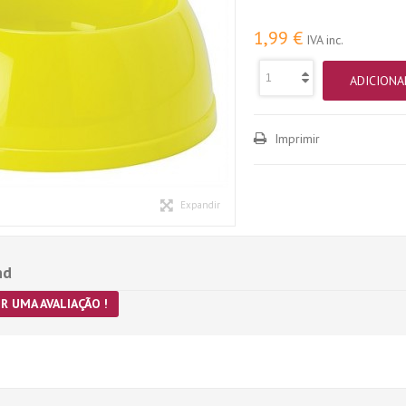
1,99 €
IVA inc.
ADICIONA
Imprimir
Expandir
nd
R UMA AVALIAÇÃO !