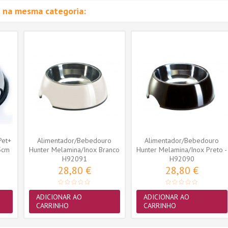
 na mesma categoria:
Pet+
Alimentador/Bebedouro
Alimentador/Bebedouro
5cm
Hunter Melamina/Inox Branco
Hunter Melamina/Inox Preto -
H92091
- XL...
H92090
XL...
28,80 €
28,80 €
ADICIONAR AO
ADICIONAR AO
CARRINHO
CARRINHO