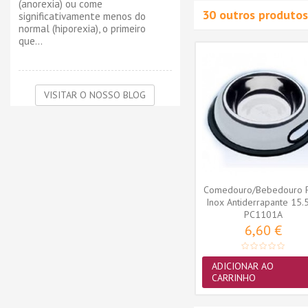
(anorexia) ou come
30 outros produtos
significativamente menos do
normal (hiporexia), o primeiro
que...
VISITAR O NOSSO BLOG
 p/ Cães
Trixie Dog Activity - Mini
 cor...
Solitaire - 20cm (TX32023)
TX32023
10,40 €
ADICIONAR AO
CARRINHO
Comedouro/Bebedouro 
Inox Antiderrapante 15.
PC1101A
(240ml)
6,60 €
ADICIONAR AO
CARRINHO