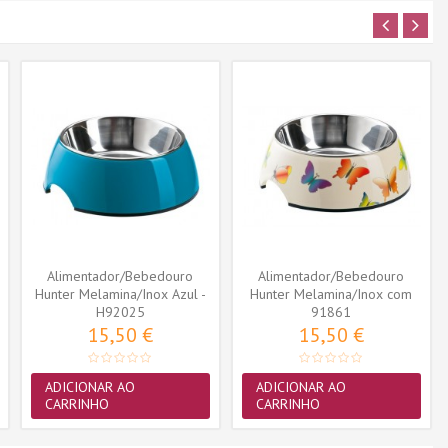
Alimentador/Bebedouro
Alimentador/Bebedouro
Hunter Melamina/Inox Azul -
Hunter Melamina/Inox com
L (700ml)
H92025
Borboletas...
91861
15,50 €
15,50 €
ADICIONAR AO
ADICIONAR AO
CARRINHO
CARRINHO