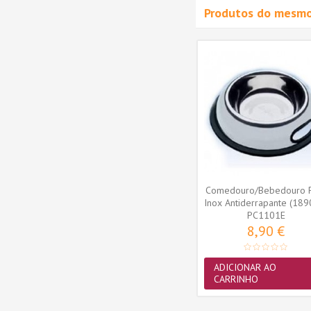
Produtos do mesmo
Limpeza
Pet+ Toalhitas de Limpeza
Gato 40
Limão p/ Cão e Gato 40 uni.
2,90 €
ADICIONAR AO
CARRINHO
Comedouro/Bebedouro 
Inox Antiderrapante (189
PC1101E
8,90 €
ADICIONAR AO
CARRINHO