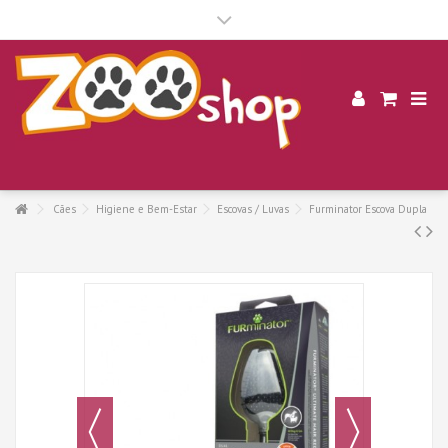
.
Cães
Higiene e Bem-Estar
Escovas / Luvas
Furminator Escova Dupla