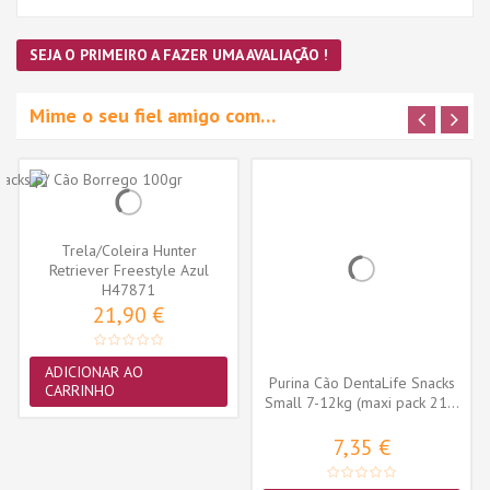
SEJA O PRIMEIRO A FAZER UMA AVALIAÇÃO !
Mime o seu fiel amigo com…
Trela/Coleira Hunter
Retriever Freestyle Azul
Petroleo...
H47871
21,90 €
ADICIONAR AO
Purina Cão DentaLife Snacks
CARRINHO
Small 7-12kg (maxi pack 21...
7,35 €