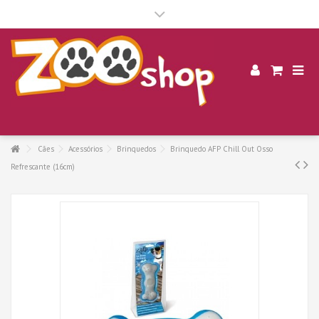
.
Cães
Acessórios
Brinquedos
Brinquedo AFP Chill Out Osso
Refrescante (16cm)