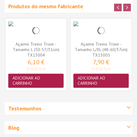
Produtos do mesmo fabricante
Açaime Treino Trixie -
Açaime Treino Trixie -
Tamanho L (50-57/31cm)
Tamanho L/XL (48-60/37cm)
(TX13004)
TX13004
(TX13005)
TX13005
6,10 €
7,90 €
ADICIONAR AO
ADICIONAR AO
CARRINHO
CARRINHO
Testemunhos
Blog