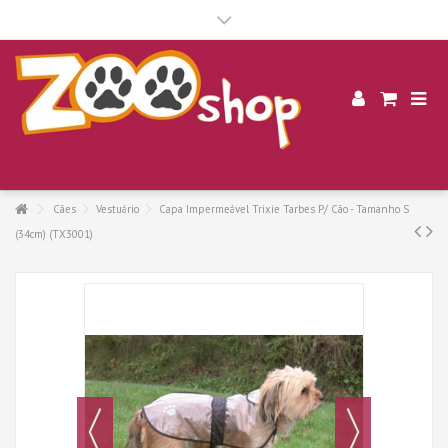
.
Cães
Vestuário
Capa Impermeável Trixie Tarbes P/ Cão - Tamanho S
(34cm) (TX3001)