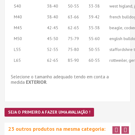
S40
38-40
50-55
33-38
west higland, 
M40
38-40
63-66
39-42
french bulldog
M45
42-45
62-65
35-38
beagle, cocke
M50
45-50
75-79
55-60
english bulldog
L55
52-55
75-80
50-55
staffordshire 
L65
62-65
85-90
60-55
rottweiler, ge
Selecione o tamanho adequado tendo em conta a
medida
EXTERIOR
.
SEJA O PRIMEIRO A FAZER UMA AVALIAÇÃO !
23 outros produtos na mesma categoria: