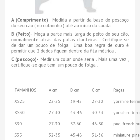
A (Comprimento)-
Medida a partir da base do pescoço
do seu cão ( no colarinho ) até ao início da cauda.
B (Peito)-
Meça a parte mais larga do peito do seu cão,
normalmente atrás das patas dianteiras . Certifique-se
de dar um pouco de folga . Uma boa regra de ouro é
permitir que 2 dedos fiquem dentro da fita métrica .
C (pescoço)-
Medir um colar onde seria . Mais uma vez ,
certifique-se que tem um pouco de folga .
TAMANHOS
A cm
B cm
C cm
Raças
XS25
22-25
39-42
27-30
yorshire terrie
XS30
27-30
43-46
30-33
yorkshire terr
S30
27-30
57-60
46-50
pug, french b
S35
32-35
45-48
31-36
miniature pins