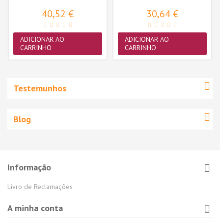
Tamanho M40
Tamanho S30
40,52 €
30,64 €
ADICIONAR AO
ADICIONAR AO
CARRINHO
CARRINHO
Testemunhos
Blog
Informação
Livro de Reclamações
A minha conta