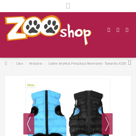
.
Cães
Vestuário
Colete AiryVest Preto/Azul Reversível - Tamanho XS30
Novo