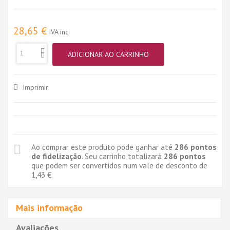
28,65 €
IVA inc.
ADICIONAR AO CARRINHO
Imprimir
Ao comprar este produto pode ganhar até
286
pontos
de fidelização
. Seu carrinho totalizará
286
pontos
que podem ser convertidos num vale de desconto de
1,43 €
.
Mais informação
Avaliações