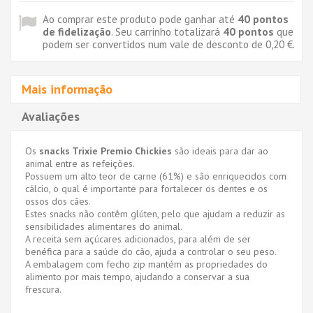
Ao comprar este produto pode ganhar até
40
pontos
de fidelização
. Seu carrinho totalizará
40
pontos
que
podem ser convertidos num vale de desconto de
0,20 €
.
Mais informação
Avaliações
Os
snacks Trixie Premio Chickies
são ideais para dar ao
animal entre as refeições.
Possuem um alto teor de carne (61%) e são enriquecidos com
cálcio, o qual é importante para fortalecer os dentes e os
ossos dos cães.
Estes snacks não contêm glúten, pelo que ajudam a reduzir as
sensibilidades alimentares do animal.
A receita sem açúcares adicionados, para além de ser
benéfica para a saúde do cão, ajuda a controlar o seu peso.
A embalagem com fecho zip mantém as propriedades do
alimento por mais tempo, ajudando a conservar a sua
frescura.