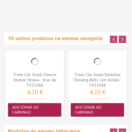
30 outros produtos na mesma categoria:
Trixie Cão Snack Cheese
Trixie Cão Snack Dentafun
Chicken Stripes - tiras de
Chewing Rolls com búfalo -
TX31586
frango...
TX31388
5...
4,10 €
4,10 €
ADICIONAR AO
ADICIONAR AO
CARRINHO
CARRINHO
Produtos do mesmo fabricante