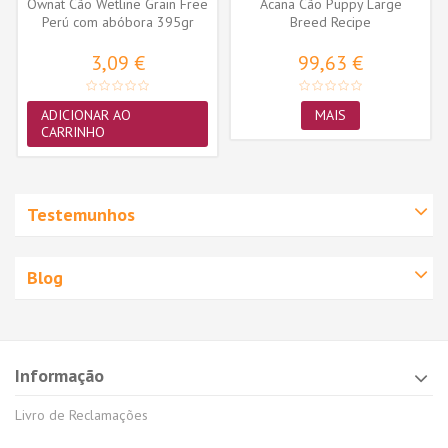
Ownat Cão Wetline Grain Free
Acana Cão Puppy Large
Perú com abóbora 395gr
Breed Recipe
3,09 €
99,63 €
ADICIONAR AO
MAIS
CARRINHO
Testemunhos
Blog
Informação
Livro de Reclamações