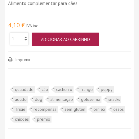
Alimento complementar para cães
4,10 €
IVA inc.
ADICIONAR AO CARRINHO
Imprimir
qualidade
cão
cachorro
frango
puppy
adulto
dog
alimentação
goluseima
snacks
Trixie
recompensa
sem gluten
orniex
ossos
chickies
premio