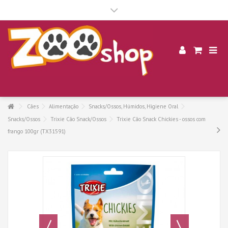
.
Cães
Alimentação
Snacks/Ossos, Húmidos, Higiene Oral
Snacks/Ossos
Trixie Cão Snack/Ossos
Trixie Cão Snack Chickies - ossos com
frango 100gr (TX31591)