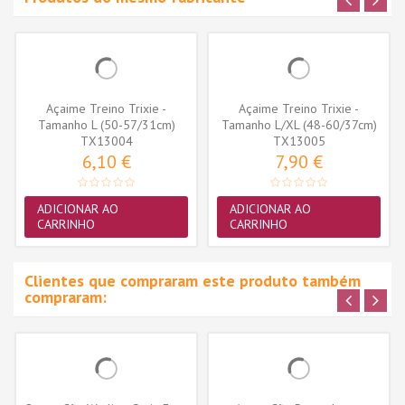
Açaime Treino Trixie -
Açaime Treino Trixie -
Tamanho L (50-57/31cm)
Tamanho L/XL (48-60/37cm)
(TX13004)
TX13004
(TX13005)
TX13005
6,10 €
7,90 €
ADICIONAR AO
ADICIONAR AO
CARRINHO
CARRINHO
Clientes que compraram este produto também
compraram: