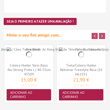
SEJA O PRIMEIRO A FAZER UMA AVALIAÇÃO !
Mime o seu fiel amigo com…
Coleira Hunter Vario Basic
Trela/Coleira Hunter
Alu-Strong Preta L ( 40-55cm
Retriever Freestyle Rosa (10
43509
)
H61531
mm x...
15,00 €
21,90 €
ADICIONAR AO
ADICIONAR AO
CARRINHO
CARRINHO