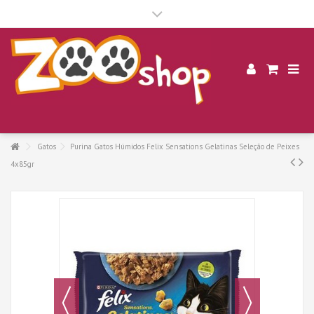
.
Gatos
Purina Gatos Húmidos Felix Sensations Gelatinas Seleção de Peixes
4x85gr