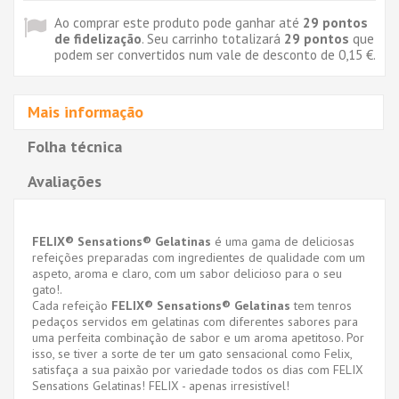
Ao comprar este produto pode ganhar até
29
pontos
de fidelização
. Seu carrinho totalizará
29
pontos
que
podem ser convertidos num vale de desconto de
0,15 €
.
Mais informação
Folha técnica
Avaliações
FELIX® Sensations® Gelatinas
é uma gama de deliciosas
refeições preparadas com ingredientes de qualidade com um
aspeto, aroma e claro, com um sabor delicioso para o seu
gato!.
Cada refeição
FELIX® Sensations® Gelatinas
tem tenros
pedaços servidos em gelatinas com diferentes sabores para
uma perfeita combinação de sabor e um aroma apetitoso. Por
isso, se tiver a sorte de ter um gato sensacional como Felix,
satisfaça a sua paixão por variedade todos os dias com FELIX
Sensations Gelatinas! FELIX - apenas irresistível!