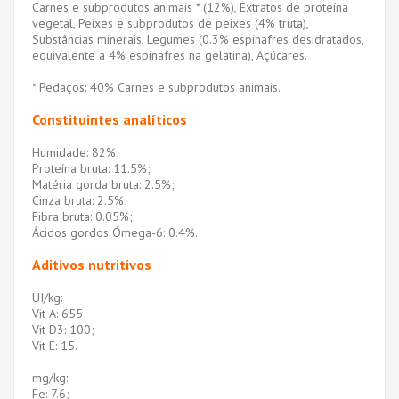
Carnes e subprodutos animais * (12%), Extratos de proteína
vegetal, Peixes e subprodutos de peixes (4% truta),
Substâncias minerais, Legumes (0.3% espinafres desidratados,
equivalente a 4% espinafres na gelatina), Açúcares.
* Pedaços: 40% Carnes e subprodutos animais.
Constituintes analíticos
Humidade: 82%;
Proteína bruta: 11.5%;
Matéria gorda bruta: 2.5%;
Cinza bruta: 2.5%;
Fibra bruta: 0.05%;
Ácidos gordos Ómega-6: 0.4%.
Aditivos nutritivos
UI/kg:
Vit A: 655;
Vit D3: 100;
Vit E: 15.
mg/kg:
Fe: 7.6;