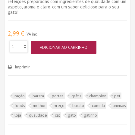
refeições preparadas com ingredientes de qualidade com um
aspeto, aroma e claro, com um sabor delicioso para o seu
gato!
2,99 €
IVA inc.
ADICIONAR AO CARRINHO
Imprimir
ração
barata
portes
grátis
champion
pet
foods
melhor
preço
barato
comida
animais
loja
qualidade
cat
gato
gatinho