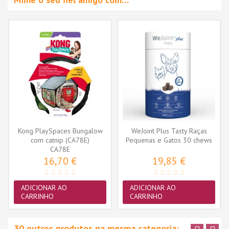
Kong PlaySpaces Bungalow
WeJoint Plus Tasty Raças
com catnip (CA78E)
Pequenas e Gatos 30 chews
CA78E
16,70 €
19,85 €
ADICIONAR AO
ADICIONAR AO
CARRINHO
CARRINHO
30 outros produtos na mesma categoria: