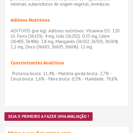
minerais, subprodutos de origem vegetal, leveduras.
Aditivos Nutritivos
ADITIVOS (por kg): Aditivos nutritivos: Vitamina D3: 120
UI, Ferro (3b103): 4 mg, Iodo (3b202): 0,35 mg, Cobre
(3b405, 3b406): 2,8 mg, Manganês (3b502, 3b503, 3b504):
1,2 mg, Zinco (3b603, 3b605, 3b606): 12 mg.
Constintuintes Analíticos
Proteína bruta: 11,4% - Matéria gorda bruta: 2,7% -
Cinza bruta: 1,6% - Fibra bruta: 0,5% - Humidade: 79,6%.
SEJA O PRIMEIRO A FAZER UMA AVALIAÇÃO !
Mime o seu fiel amigo com…