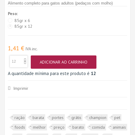
Alimento completo para gatos adultos (pedaços com molho)
Peso:
85gr x 6
85gr x 12
1,41 €
IVA inc.
ADICIONAR AO CARRINHO
A quantidade mínima para este produto é
12
Imprimir
ração
barata
portes
grátis
champion
pet
foods
melhor
preço
barato
comida
animais