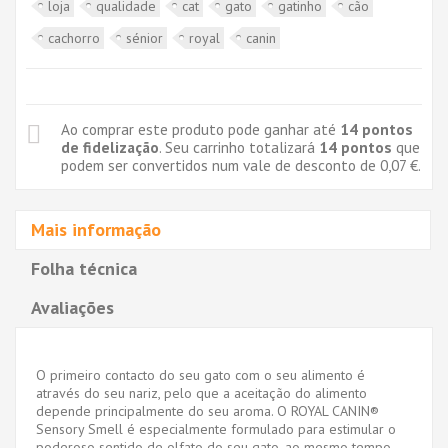
loja
qualidade
cat
gato
gatinho
cão
cachorro
sénior
royal
canin
Ao comprar este produto pode ganhar até
14
pontos
de fidelização
. Seu carrinho totalizará
14
pontos
que
podem ser convertidos num vale de desconto de
0,07 €
.
Mais informação
Folha técnica
Avaliações
O primeiro contacto do seu gato com o seu alimento é
através do seu nariz, pelo que a aceitação do alimento
depende principalmente do seu aroma. O ROYAL CANIN®
Sensory Smell é especialmente formulado para estimular o
poderoso sentido de olfato do seu gato, ao mesmo tempo