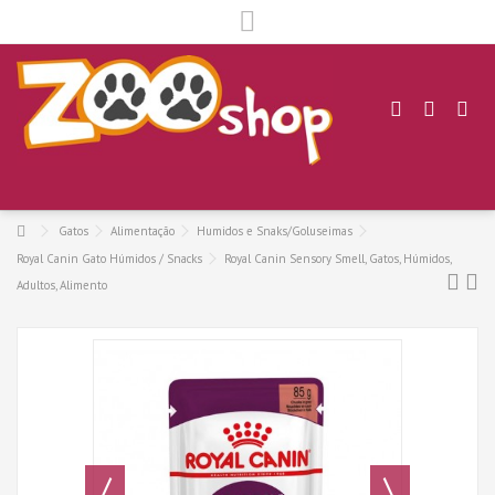
.
Gatos
Alimentação
Humidos e Snaks/Goluseimas
Royal Canin Gato Húmidos / Snacks
Royal Canin Sensory Smell, Gatos, Húmidos,
Adultos, Alimento