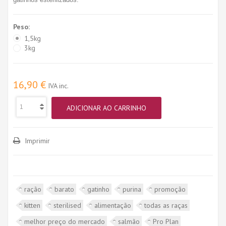
Peso:
1,5kg
3kg
16,90 €
IVA inc.
ADICIONAR AO CARRINHO
Imprimir
ração
barato
gatinho
purina
promoção
kitten
sterilised
alimentação
todas as raças
melhor preço do mercado
salmão
Pro Plan