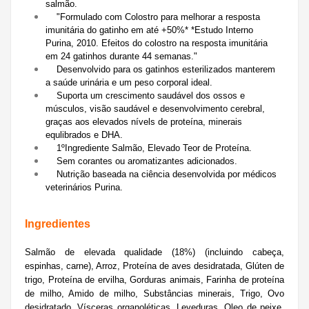
salmão.
"Formulado com Colostro para melhorar a resposta
imunitária do gatinho em até +50%* *Estudo Interno
Purina, 2010. Efeitos do colostro na resposta imunitária
em 24 gatinhos durante 44 semanas."
Desenvolvido para os gatinhos esterilizados manterem
a saúde urinária e um peso corporal ideal.
Suporta um crescimento saudável dos ossos e
músculos, visão saudável e desenvolvimento cerebral,
graças aos elevados nívels de proteína, minerais
equlibrados e DHA.
1ºIngrediente Salmão, Elevado Teor de Proteína.
Sem corantes ou aromatizantes adicionados.
Nutrição baseada na ciência desenvolvida por médicos
veterinários Purina.
Ingredientes
Salmão de elevada qualidade (18%) (incluindo cabeça,
espinhas, carne), Arroz, Proteína de aves desidratada, Glúten de
trigo, Proteína de ervilha, Gorduras animais, Farinha de proteína
de milho, Amido de milho, Substâncias minerais, Trigo, Ovo
desidratado, Vísceras organoléticas, Leveduras, Oleo de peixe,