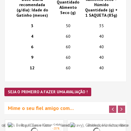
Quantidado
recomendada
Húmido
Alimento
(g/dia): Idade do
Quantidade (g) +
Seco (g)
Gatinho (meses)
1 SAQUETA (85g)
3
50
35
4
60
40
6
60
40
9
60
40
12
60
40
SEJA O PRIMEIRO A FAZER UMA AVALIAÇÃO !
Mime o seu fiel amigo com…
-20%