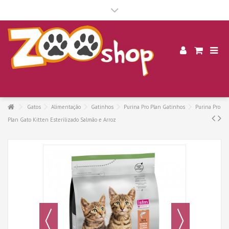
.
Gatos
Alimentação
Gatinhos
Purina Pro Plan Gatinhos
Purina Pro
Plan Gato Kitten Esterilizado Salmão e Arroz