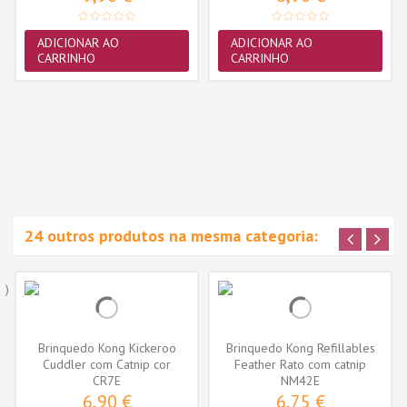
ADICIONAR AO
ADICIONAR AO
CARRINHO
CARRINHO
24 outros produtos na mesma categoria:
Brinquedo Kong Kickeroo
Brinquedo Kong Refillables
Cuddler com Catnip cor
Feather Rato com catnip
sortida...
CR7E
(NM42E)
NM42E
6,90 €
6,75 €