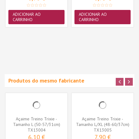
ADICIONAR AO
ADICIONAR AO
CARRINHO
CARRINHO
Produtos do mesmo fabricante
Açaime Treino Trixie -
Açaime Treino Trixie -
Tamanho L (50-57/31cm)
Tamanho L/XL (48-60/37cm)
(TX13004)
TX13004
(TX13005)
TX13005
6,10 €
7,90 €