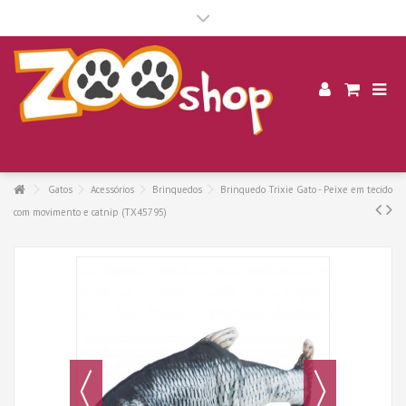
.
Gatos
Acessórios
Brinquedos
Brinquedo Trixie Gato - Peixe em tecido
com movimento e catnip (TX45795)