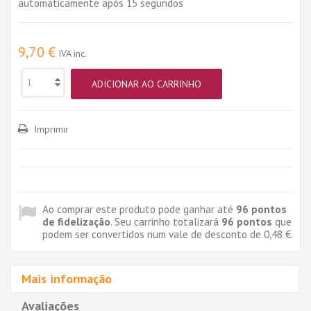
automaticamente após 15 segundos
9,70 €
IVA inc.
ADICIONAR AO CARRINHO
Imprimir
Ao comprar este produto pode ganhar até
96
pontos
de fidelização
. Seu carrinho totalizará
96
pontos
que
podem ser convertidos num vale de desconto de
0,48 €
.
Mais informação
Avaliações