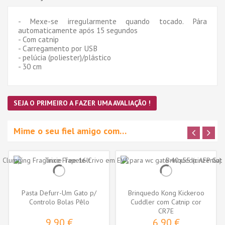
- Mexe-se irregularmente quando tocado. Pára
automaticamente após 15 segundos
- Com catnip
- Carregamento por USB
- pelúcia (poliester)/plástico
- 30 cm
SEJA O PRIMEIRO A FAZER UMA AVALIAÇÃO !
Mime o seu fiel amigo com…
Pasta Defurr-Um Gato p/
Brinquedo Kong Kickeroo
Controlo Bolas Pêlo
Cuddler com Catnip cor
sortida...
CR7E
9,90 €
6,90 €