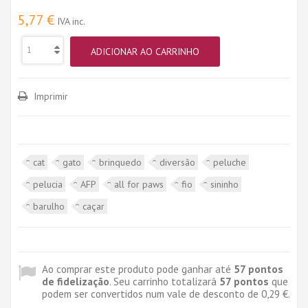
5,77 €
IVA inc.
ADICIONAR AO CARRINHO
Imprimir
cat
gato
brinquedo
diversão
peluche
pelucia
AFP
all for paws
fio
sininho
barulho
caçar
Ao comprar este produto pode ganhar até
57
pontos
de fidelização
. Seu carrinho totalizará
57
pontos
que
podem ser convertidos num vale de desconto de
0,29 €
.