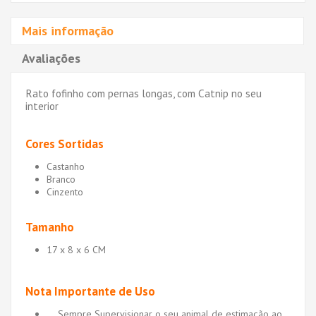
Mais informação
Avaliações
Rato fofinho com pernas longas, com Catnip no seu
interior
Cores Sortidas
Castanho
Branco
Cinzento
Tamanho
17 x 8 x 6 CM
Nota Importante de Uso
Sempre Supervisionar o seu animal de estimação ao