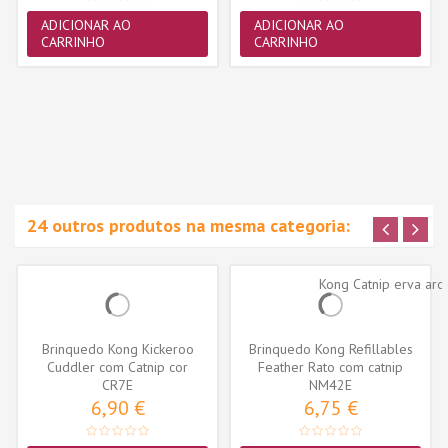
ADICIONAR AO
ADICIONAR AO
CARRINHO
CARRINHO
24 outros produtos na mesma categoria:
Brinquedo Kong Kickeroo
Brinquedo Kong Refillables
Cuddler com Catnip cor
Feather Rato com catnip
sortida...
CR7E
(NM42E)
NM42E
6,90 €
6,75 €