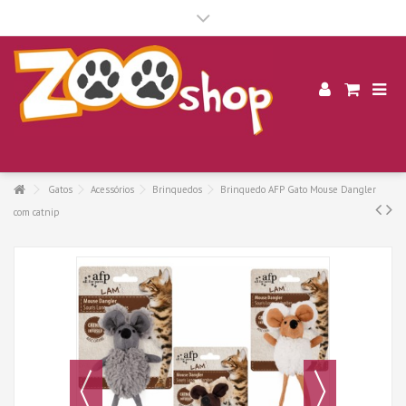
.
Gatos
Acessórios
Brinquedos
Brinquedo AFP Gato Mouse Dangler
com catnip