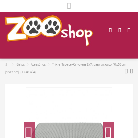
.
Gatos
Acessórios
Trixie Tapete-Crivo em EVA para wc gato 40x55cm
(cinzento) (TX40364)