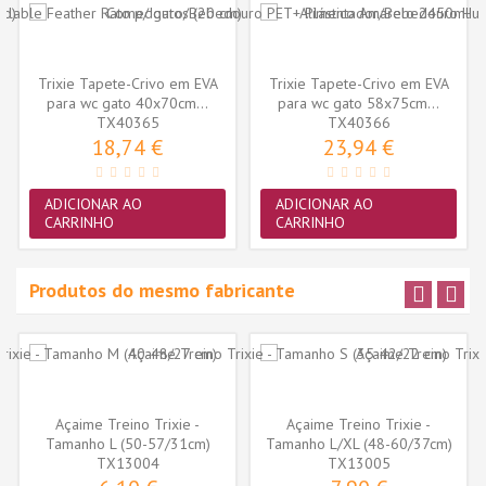
Trixie Tapete-Crivo em EVA
Trixie Tapete-Crivo em EVA
para wc gato 40x70cm...
para wc gato 58x75cm...
TX40365
TX40366
18,74 €
23,94 €
ADICIONAR AO
ADICIONAR AO
CARRINHO
CARRINHO
Produtos do mesmo fabricante
Açaime Treino Trixie -
Açaime Treino Trixie -
Tamanho L (50-57/31cm)
Tamanho L/XL (48-60/37cm)
(TX13004)
TX13004
(TX13005)
TX13005