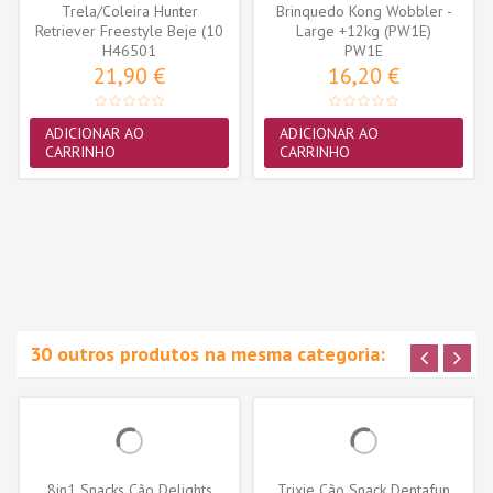
Trela/Coleira Hunter
Brinquedo Kong Wobbler -
Retriever Freestyle Beje (10
Large +12kg (PW1E)
H46501
mm x...
PW1E
21,90 €
16,20 €
ADICIONAR AO
ADICIONAR AO
CARRINHO
CARRINHO
30 outros produtos na mesma categoria:
8in1 Snacks Cão Delights
Trixie Cão Snack Dentafun