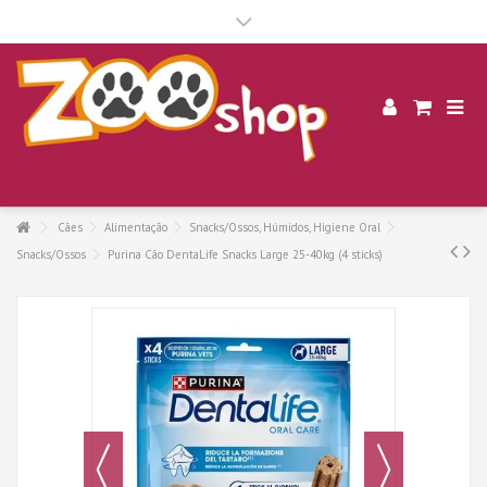
.
Cães
Alimentação
Snacks/Ossos, Húmidos, Higiene Oral
Snacks/Ossos
Purina Cão DentaLife Snacks Large 25-40kg (4 sticks)