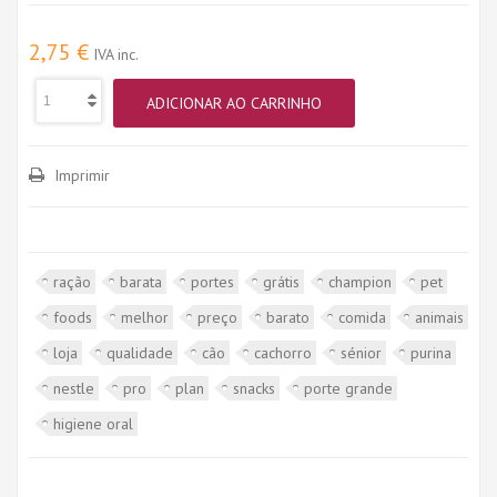
2,75 €
IVA inc.
ADICIONAR AO CARRINHO
Imprimir
ração
barata
portes
grátis
champion
pet
foods
melhor
preço
barato
comida
animais
loja
qualidade
cão
cachorro
sénior
purina
nestle
pro
plan
snacks
porte grande
higiene oral