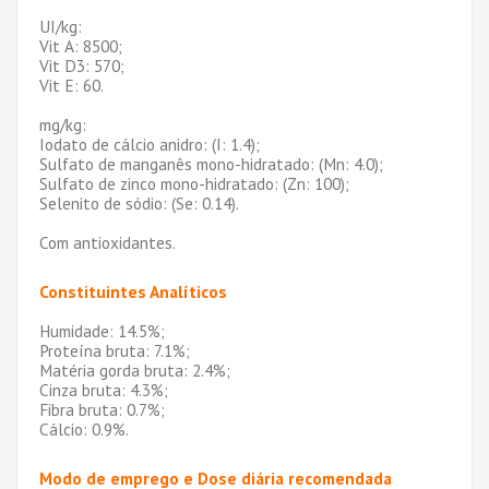
UI/kg:
Vit A: 8500;
Vit D3: 570;
Vit E: 60.
mg/kg:
Iodato de cálcio anidro: (I: 1.4);
Sulfato de manganês mono-hidratado: (Mn: 4.0);
Sulfato de zinco mono-hidratado: (Zn: 100);
Selenito de sódio: (Se: 0.14).
Com antioxidantes.
Constituintes Analíticos
Humidade: 14.5%;
Proteína bruta: 7.1%;
Matéria gorda bruta: 2.4%;
Cinza bruta: 4.3%;
Fibra bruta: 0.7%;
Cálcio: 0.9%.
Modo de emprego e Dose diária recomendada