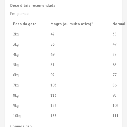
Dose diária recomendada
Em gramas:
Peso do gato
Magro (ou muito ativo)*
Normal
2kg
42
35
3kg
56
47
4kg
69
58
5kg
81
68
6kg
92
77
7kg
103
86
8kg
113
95
9kg
123
103
10kg
133
111
Composição