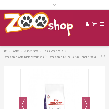
.
Gatos
Alimentação
Gama Veterinária
Royal Canin Gato Dieta Veterinária
Royal Canin Feline Mature Consult 10Kg