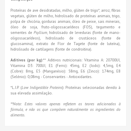
Proteínas de ave desidratadas, milho, glúten de trigo*, arroz, fibras
vegetais, glúten de milho, hidrolisado de proteínas animais, trigo,
polpa de chicória, gorduras animais, óleo de peixe, sais minerais,
óleo de soja, fruto-oligossacarídeos (FOS), tegumento e
sementes de
Psyllium
, hidrolisado de leveduras (fonte de mano-
oligossacarídeos), hidrolisado de crustáceos (fonte de
glucosamina), extrato de Flor de Tagete (fonte de luteína),
hidrolisado de cartilagens (fonte de condroitina).
Aditivos (por kg)
:** Aditivos nutricionais: Vitamina A: 20700UI,
Vitamina D3: 700UI, E1 (Ferro): 45mg, E2 (Iodo): 4,5mg, E4
(Cobre): 8mg, E5 (Manganésio): 58mg, E6 (Zinco): 174mg, E8
(Selénio): 0,08mg - Conservantes - Antioxidantes.
*L.I.P. (
Low Indigestible Proteins
): Proteínas selecionadas devido à
sua elevada assimilação.
**Nota: Estes valores apenas refletem os teores adicionados à
fórmula, e não os que compõem naturalmente os ingredientes do
alimento.