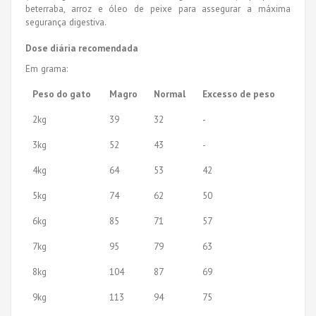
beterraba, arroz e óleo de peixe para assegurar a máxima
segurança digestiva.
Dose diária recomendada
Em grama:
Peso do gato
Magro
Normal
Excesso de peso
2kg
39
32
-
3kg
52
43
-
4kg
64
53
42
5kg
74
62
50
6kg
85
71
57
7kg
95
79
63
8kg
104
87
69
9kg
113
94
75