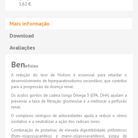
1,62 €
.
Mais informação
Download
Avaliações
Ben
efícios
A redução do teor de fósforo é essencial para retardar o
desenvolvimento de hiperparatiroidismo secundário, que contribui
para a progressão da doença renal.
Os ácidos gordos de cadeia longa Ómega 3 (EPA, DHA) ajudam a
preservar a taxa de filtração glomerular e a melhorar a perfusão
renal.
O complexo sinérgico de antioxidantes ajuda a reduzir o stress
oxidativo e a neutralizar a ação dos radicais livres.
Combinação de proteínas de elevada digestibilidade, prébioticos
(fruto-oligossacarídeos e mano-oligossacarídeos), polpa de