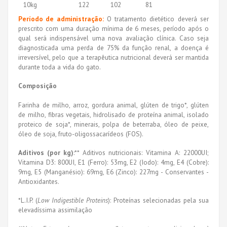
10kg
122
102
81
Período de administração:
O tratamento dietético deverá ser
prescrito com uma duração mínima de 6 meses, período após o
qual será indispensável uma nova avaliação clínica. Caso seja
diagnosticada uma perda de 75% da função renal, a doença é
irreversível, pelo que a terapêutica nutricional deverá ser mantida
durante toda a vida do gato.
Composição
Farinha de milho, arroz, gordura animal, glúten de trigo*, glúten
de milho, fibras vegetais, hidrolisado de proteína animal, isolado
proteico de soja*, minerais, polpa de beterraba, óleo de peixe,
óleo de soja, fruto-oligossacarídeos (FOS).
Aditivos (por kg)
:** Aditivos nutricionais: Vitamina A: 22000UI;
Vitamina D3: 800UI, E1 (Ferro): 53mg, E2 (Iodo): 4mg, E4 (Cobre):
9mg, E5 (Manganésio): 69mg, E6 (Zinco): 227mg - Conservantes -
Antioxidantes.
*L.I.P. (
Low Indigestible Proteins
): Proteínas selecionadas pela sua
elevadíssima assimilação