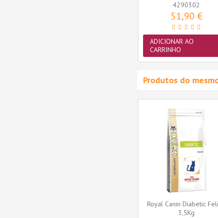
4290302
51,90 €
ADICIONAR AO
CARRINHO
Produtos do mesmo
testinal
Royal Canin Gastrointestinal
to 4Kg
Moderate Calorie Cão 14Kg
4230123
115,00 €
ADICIONAR AO
CARRINHO
Royal Canin Diabetic Fel
3,5Kg