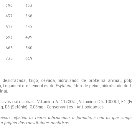
396
333
437
368
517
435
593
499
665
560
735
619
 desidratada, trigo, cevada, hidrolisado de proteína animal, pol
S), tegumento e sementes de
Psyllium
, óleo de peixe, hidrolisado de
ína).
ditivos nutricionais: Vitamina A: 11700UI, Vitamina D3: 1000UI, E1 (F
g, E8 (Selénio): 0,08mg - Conservantes - Antioxidantes.
apenas refletem os teores adicionados à fórmula, e não os que comp
 a página dos constituintes analíticos.