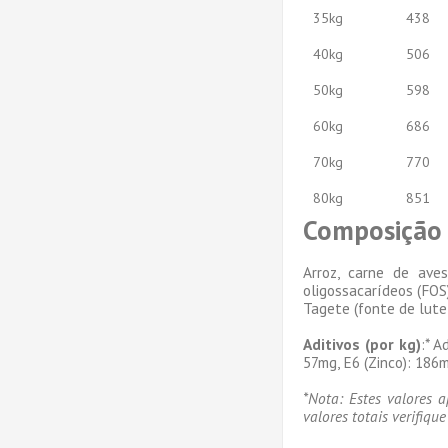
35kg
438
40kg
506
50kg
598
60kg
686
70kg
770
80kg
851
Composição
Arroz, carne de aves
oligossacarídeos (FO
Tagete (fonte de lute
Aditivos (por kg)
:* A
57mg, E6 (Zinco): 186m
*Nota: Estes valores 
valores totais verifique