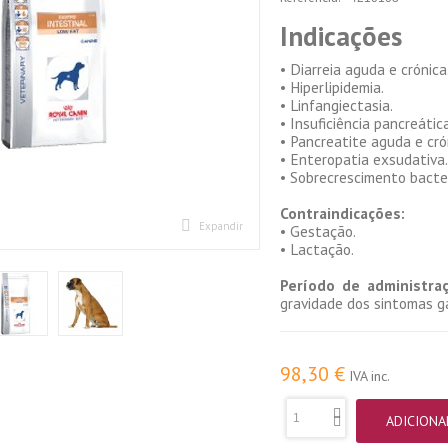
Indicações
• Diarreia aguda e crónica
• Hiperlipidemia.
• Linfangiectasia.
• Insuficiência pancreátic
• Pancreatite aguda e cró
• Enteropatia exsudativa
• Sobrecrescimento bacte
Contraindicações:
Expandir
• Gestação.
• Lactação.
Período de administraç
gravidade dos sintomas ga
98,30 €
IVA inc.
ADICIONA