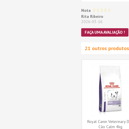
Nota
Rita Ribeiro
2026-03-16
FAÇA UMA AVALIAÇÃO !
21 outros produtos
Novidade
ary Diet
Royal Canin Veterinary Diet
 Dog
Cão Húmidos Renal Special
400gr
4,41 €
ADICIONAR AO
CARRINHO
Royal Canin Veterinary D
Cão Calm 4kg