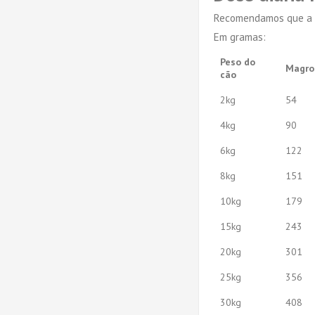
Recomendamos que a do
Em gramas:
Peso do
Magro
cão
2kg
54
4kg
90
6kg
122
8kg
151
10kg
179
15kg
243
20kg
301
25kg
356
30kg
408