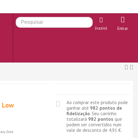
(vazio)
Entrar
Ao comprar este produto pode
l Low
ganhar até
982
pontos de
fidelização
. Seu carrinho
totalizará
982
pontos
que
podem ser convertidos num
vale de desconto de
4,91 €
.
ary Diet