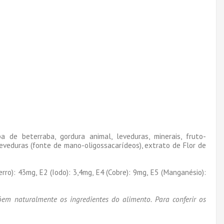
pa de beterraba, gordura animal, leveduras, minerais, fruto-
 leveduras (fonte de mano-oligossacarídeos), extrato de Flor de
erro): 43mg, E2 (Iodo): 3,4mg, E4 (Cobre): 9mg, E5 (Manganésio):
õem naturalmente os ingredientes do alimento. Para conferir os