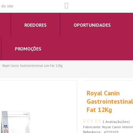
do site
ROEDORES
OPORTUNIDADES
PROMOÇÕES
Royal Canin Gastrointestinal Low Fat 12Kg
Royal Canin
Gastrointestina
Fat 12Kg
1 Avaliação(ões)
Fabricante:
Royal Canin Veterin
Referência:
4210103