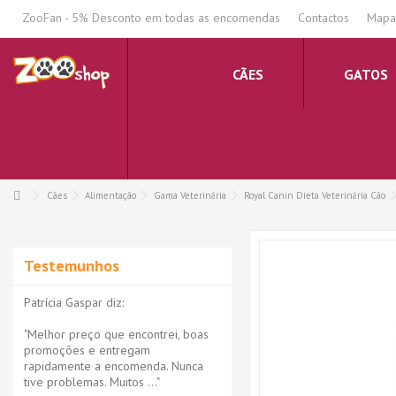
.
ZooFan - 5% Desconto em todas as encomendas
Contactos
Mapa 
CÃES
GATOS
Cães
Alimentação
Gama Veterinária
Royal Canin Dieta Veterinária Cão
Testemunhos
Patrícia Gaspar diz:
"Melhor preço que encontrei, boas
promoções e entregam
rapidamente a encomenda. Nunca
tive problemas. Muitos ..."