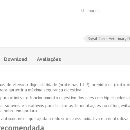
Imprimir
Royal Canin Veterinary D
Download
Avaliações
as de elevada digestibilidade (proteínas L.I.P.), prebióticos (fruto
para garantir a máxima segurança digestiva.
 para otimizar o funcionamento digestivo dos cães com hiperlipidemia
as solúveis e insolúveis para limitar as fermentações no cólon, evit
a pobre em gordura.
antioxidantes que ajuda a reduzir o stress oxidativo e a neutralizar a
 recomendada