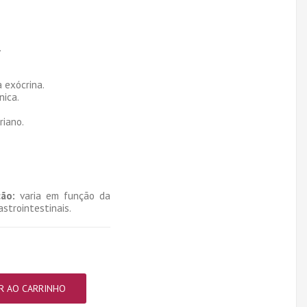
.
a exócrina.
nica.
.
riano.
ão:
varia em função da
strointestinais.
R AO CARRINHO