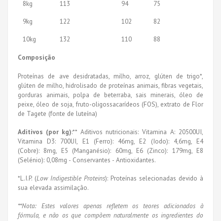
8kg
113
94
75
9kg
122
102
82
10kg
132
110
88
Composição
Proteínas de ave desidratadas, milho, arroz, glúten de trigo*,
glúten de milho, hidrolisado de proteínas animais, fibras vegetais,
gorduras animais, polpa de beterraba, sais minerais, óleo de
peixe, óleo de soja, fruto-oligossacarídeos (FOS), extrato de Flor
de Tagete (fonte de luteína)
Aditivos (por kg)
:** Aditivos nutricionais: Vitamina A: 20500UI,
Vitamina D3: 700UI, E1 (Ferro): 46mg, E2 (Iodo): 4,6mg, E4
(Cobre): 8mg, E5 (Manganésio): 60mg, E6 (Zinco): 179mg, E8
(Selénio): 0,08mg - Conservantes - Antioxidantes.
*L.I.P. (
Low Indigestible Proteins
): Proteínas selecionadas devido à
sua elevada assimilação.
**Nota: Estes valores apenas refletem os teores adicionados à
fórmula, e não os que compõem naturalmente os ingredientes do