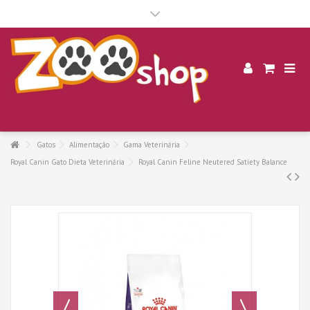
.
Gatos
Alimentação
Gama Veterinária
Royal Canin Gato Dieta Veterinária
Royal Canin Feline Neutered Satiety Balance