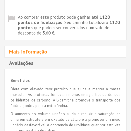
Ao comprar este produto pode ganhar até
1120
pontos de fidelização
. Seu carrinho totalizará
1120
pontos
que podem ser convertidos num vale de
desconto de
5,60 €
.
Mais informação
Avaliações
Benefícios
Dieta com elevado teor proteico que ajuda a manter a massa
muscular. As proteínas fornecem menos energia líquida do que
os hidratos de carbono. A L-carnitina promove o transporte dos
ácidos gordos para a mitocôndria.
O aumento do volume urinário ajuda a reduzir a saturação da
urina em estruvite e em oxalato de cálcio e a promover um meio
urinário desfavorável à ocorrência de urolitíase quer por estruvite
quer por oxalato de cálcio.