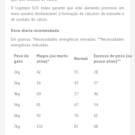
O logótipo S/O Index garante que este alimento promove um
meio urinário desfavorável à formação de cálculos de estruvite e
de oxalato de cálcio.
Dose diária recomendada
Em gramas:
*Necessidades energéticas elevadas. **Necessidades
energéticas reduzidas.
Peso do
Magro (ou muito
Excesso de peso (ou
Normal
gato
ativo)*
pouco ativo)**
2kg
42
35
28
3kg
56
47
37
4kg
69
57
46
5kg
81
67
54
6kg
92
76
61
7kg
102
85
68