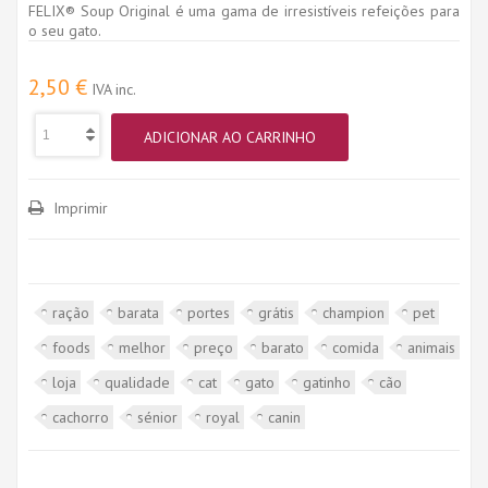
FELIX® Soup Original é uma gama de irresistíveis refeições para
o seu gato.
2,50 €
IVA inc.
ADICIONAR AO CARRINHO
Imprimir
ração
barata
portes
grátis
champion
pet
foods
melhor
preço
barato
comida
animais
loja
qualidade
cat
gato
gatinho
cão
cachorro
sénior
royal
canin