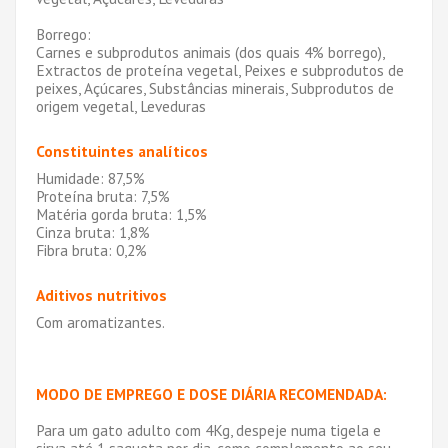
Borrego:
Carnes e subprodutos animais (dos quais 4% borrego),
Extractos de proteína vegetal, Peixes e subprodutos de
peixes, Açúcares, Substâncias minerais, Subprodutos de
origem vegetal, Leveduras
Constituintes analíticos
Humidade: 87,5%
Proteína bruta: 7,5%
Matéria gorda bruta: 1,5%
Cinza bruta: 1,8%
Fibra bruta: 0,2%
Aditivos nutritivos
Com aromatizantes.
MODO DE EMPREGO E DOSE DIÁRIA RECOMENDADA:
Para um gato adulto com 4Kg, despeje numa tigela e
sirva até 1 saqueta por dia, como complemento ao seu