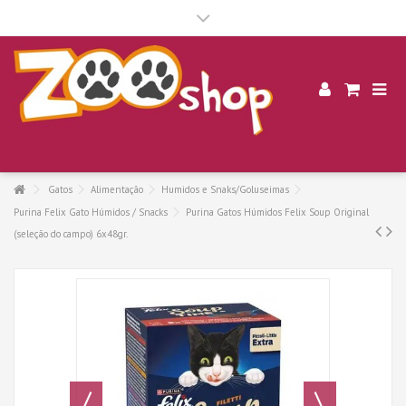
.
Gatos
Alimentação
Humidos e Snaks/Goluseimas
Purina Felix Gato Húmidos / Snacks
Purina Gatos Húmidos Felix Soup Original
(seleção do campo) 6x48gr.