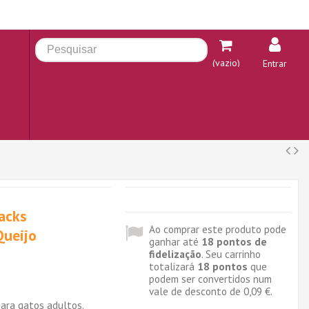
(vazio)
Entrar
acks
Ao comprar este produto pode
Queijo
ganhar até
18
pontos de
fidelização
. Seu carrinho
totalizará
18
pontos
que
podem ser convertidos num
vale de desconto de
0,09 €
.
ara gatos adultos.