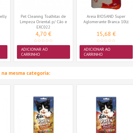
elly
Pet Cleaning Toalhitas de
Areia BIOSAND Super
Limpeza Oriental p/ Cão e
Aglomerante Branca 10Lt
EXC022
Gato...
4,70 €
15,68 €
ADICIONAR AO
ADICIONAR AO
CARRINHO
CARRINHO
 na mesma categoria: