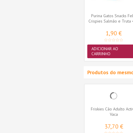
ADICIONAR AO
CARRINHO
Purina Gatos Snacks Fel
Crispies Salmão e Truta
1,90 €
ADICIONAR AO
CARRINHO
Produtos do mesmo
n Cão
Hill's Science Plan Cão
Friskies Cão Adulto Act
se Small
Húmidos Adult Perfect
Vaca
Digestion...
3,84 €
37,70 €