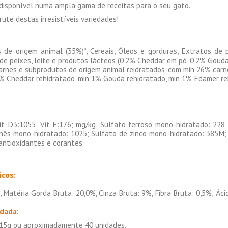
disponível numa ampla gama de receitas para o seu gato.
ute destas irresistíveis variedades!
de origem animal (35%)*, Cereais, Óleos e gorduras, Extratos de p
de peixes, leite e produtos lácteos (0,2% Cheddar em pó, 0,2% Goud
arnes e subprodutos de origem animal reidratados, com min 26% carn
1% Cheddar rehidratado, min 1% Gouda rehidratado, min 1% Edamer re
Vit D3:1055; Vit E:176; mg/kg: Sulfato ferroso mono-hidratado: 228; 
ês mono-hidratado: 1025; Sulfato de zinco mono-hidratado: 385M; Se
antioxidantes e corantes.
icos:
 Matéria Gorda Bruta: 20,0%, Cinza Bruta: 9%, Fibra Bruta: 0,5%; Áci
dada:
 15g ou aproximadamente 40 unidades.