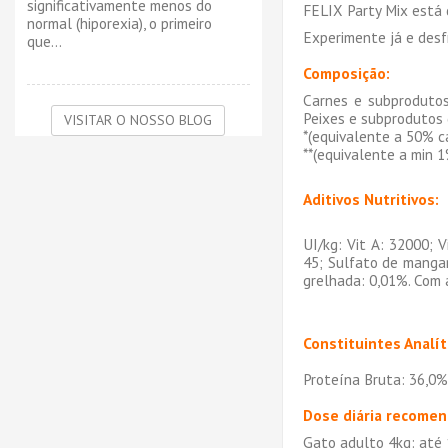
significativamente menos do
FELIX Party Mix está 
normal (hiporexia), o primeiro
Experimente já e desfr
que...
Composição:
Carnes e subprodutos 
Peixes e subprodutos 
VISITAR O NOSSO BLOG
*(equivalente a 50% c
**(equivalente a min 
Aditivos Nutritivos:
UI/kg: Vit A: 32000; 
45; Sulfato de mangan
grelhada: 0,01%. Com 
Constituintes Analít
Proteína Bruta: 36,0%,
Dose diária recomen
Gato adulto 4kg: até