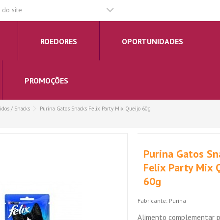
do site
ROEDORES
OPORTUNIDADES
PROMOÇÕES
idos / Snacks
Purina Gatos Snacks Felix Party Mix Queijo 60g
Purina Gatos Sn
Felix Party Mix 
60g
Fabricante:
Purina
Alimento complementar p