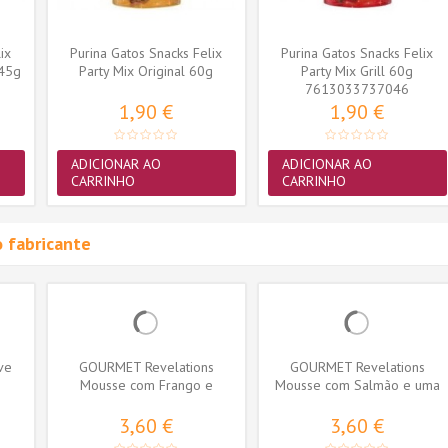
ix
Purina Gatos Snacks Felix
Purina Gatos Snacks Felix
 45g
Party Mix Original 60g
Party Mix Grill 60g
7613033737046
1,90 €
1,90 €
ADICIONAR AO
ADICIONAR AO
CARRINHO
CARRINHO
 fabricante
ive
GOURMET Revelations
GOURMET Revelations
Mousse com Frango e
Mousse com Salmão e uma
cascata de molho...
cascata de...
3,60 €
3,60 €