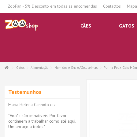
.
ZooFan - 5% Desconto em todas as encomendas
Contactos
Mapa 
CÃES
GATOS
Gatos
Alimentação
Humidos e Snaks/Goluseimas
Purina Felix Gato Húm
Testemunhos
Maria Helena Canhoto diz:
"Vocês são imbatíveis. Por favor
continuem a trabalhar como até aqui.
Um abraço a todos."