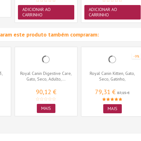
ADICIONAR AO
ADICIONAR AO
CARRINHO
CARRINHO
raram este produto também compraram:
-9%
3,
Royal Canin Digestive Care,
Royal Canin Kitten, Gato,
Gato, Seco, Adulto,...
Seco, Gatinho,
Alimento/Ração
90,12 €
79,31 €
87,15 €
MAIS
MAIS