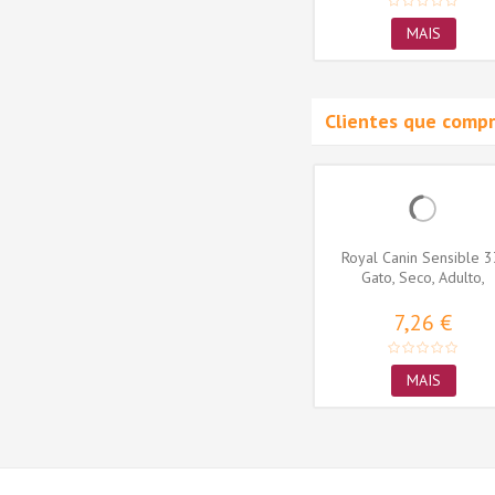
MAIS
MAIS
Clientes que comp
kin Care,
Purina Gourmet Gold Mousse
Royal Canin Sensible 3
o,...
Frango lata 85gr
Gato, Seco, Adulto,
Alimento/Ração
0,83 €
7,26 €
ADICIONAR AO
MAIS
CARRINHO