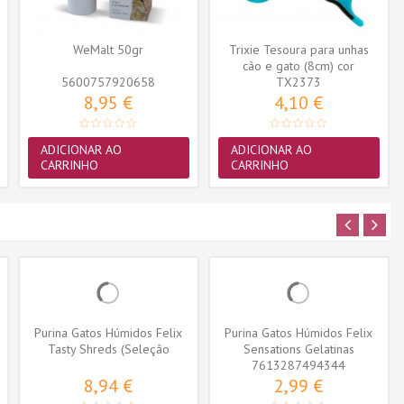
WeMalt 50gr
Trixie Tesoura para unhas
cão e gato (8cm) cor
5600757920658
sortida...
TX2373
8,95 €
4,10 €
ADICIONAR AO
ADICIONAR AO
CARRINHO
CARRINHO
Purina Gatos Húmidos Felix
Purina Gatos Húmidos Felix
Tasty Shreds (Seleção
Sensations Gelatinas
Peixes)...
7613287494344
Seleção...
8,94 €
2,99 €