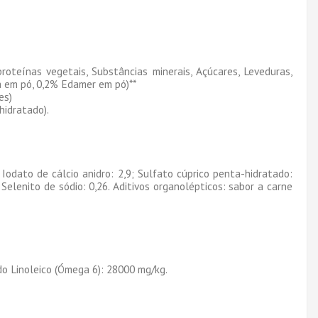
roteínas vegetais, Substâncias minerais, Açúcares, Leveduras,
a em pó, 0,2% Edamer em pó)**
es)
hidratado).
Iodato de cálcio anidro: 2,9; Sulfato cúprico penta-hidratado:
lenito de sódio: 0,26. Aditivos organolépticos: sabor a carne
do Linoleico (Ómega 6): 28000 mg/kg.