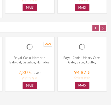
MAIS
MAIS
-20%
Royal Canin Mother e
Royal Canin Urinary Care,
Babycat, Gatinhos, Húmidos,
Gato, Seco, Adulto,
Alimento
Alimento/Ração
2,80 €
94,82 €
3,50 €
MAIS
MAIS