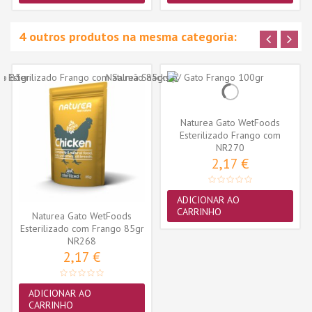
4 outros produtos na mesma categoria:
Naturea Gato WetFoods
Esterilizado Frango com
Peixe...
NR270
2,17 €
ADICIONAR AO
CARRINHO
Naturea Gato WetFoods
Esterilizado com Frango 85gr
NR268
2,17 €
ADICIONAR AO
CARRINHO