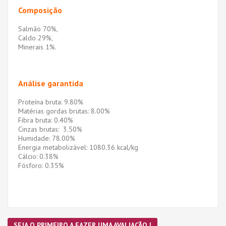
Composição
Salmão 70%,
Caldo 29%,
Minerais 1%.
Análise garantida
Proteína bruta: 9.80%
Matérias gordas brutas: 8.00%
Fibra bruta: 0.40%
Cinzas brutas: 3.50%
Humidade: 78.00%
Energia metabolizável: 1080.36 kcal/kg
Cálcio: 0.38%
Fósforo: 0.35%
SEJA O PRIMEIRO A FAZER UMA AVALIAÇÃO !