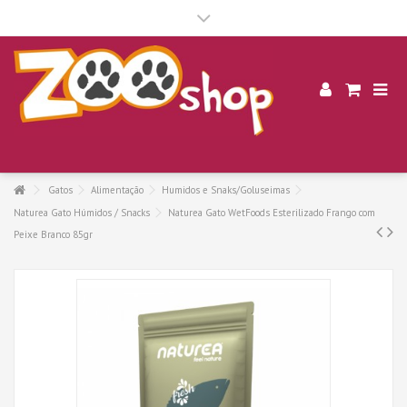
.
Gatos
Alimentação
Humidos e Snaks/Goluseimas
Naturea Gato Húmidos / Snacks
Naturea Gato WetFoods Esterilizado Frango com
Peixe Branco 85gr