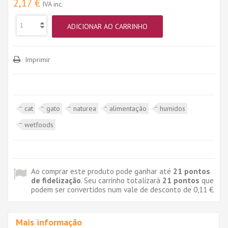
2,17 €
IVA inc.
ADICIONAR AO CARRINHO
Imprimir
cat
gato
naturea
alimentação
humidos
wetfoods
Ao comprar este produto pode ganhar até
21
pontos
de fidelização
. Seu carrinho totalizará
21
pontos
que
podem ser convertidos num vale de desconto de
0,11 €
.
Mais informação